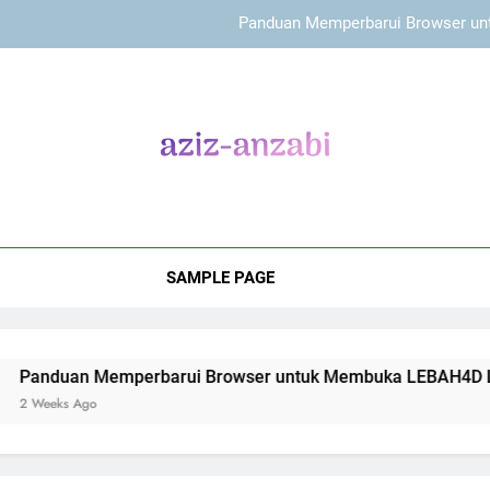
Panduan Memperbarui Browser un
Cara Mengoptimalkan Tampilan
Panduan Mengatasi Gan
Tips Menggunakan Jaringan Pribadi unt
z Anzabi
Panduan Memperbarui Browser un
arya Seni Kreatif Dari Aziz Anzabi Yang Menginspirasi.
Cara Mengoptimalkan Tampilan
SAMPLE PAGE
Panduan Mengatasi Gan
 Memperbarui Browser untuk Membuka LEBAH4D Link Alterna
go