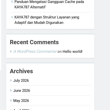
Panduan Mengatasi Gangguan Cache pada
KAYA787 Alternatif
KAYA787 dengan Struktur Layanan yang
Adaptif dan Mudah Digunakan
Recent Comments
A WordPress Commenter
on
Hello world!
Archives
July 2026
June 2026
May 2026