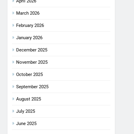
April 2026
March 2026
February 2026
January 2026
December 2025
November 2025
October 2025
September 2025
August 2025
July 2025
June 2025