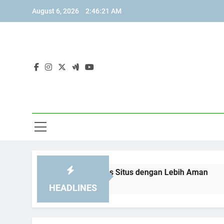
Skip
August 6, 2026
2:46:22 AM
to
content
Azi
Jelajahi K
adi untuk Mengakses Situs dengan Lebih Aman
Panduan
2 Weeks A
HEADLINES