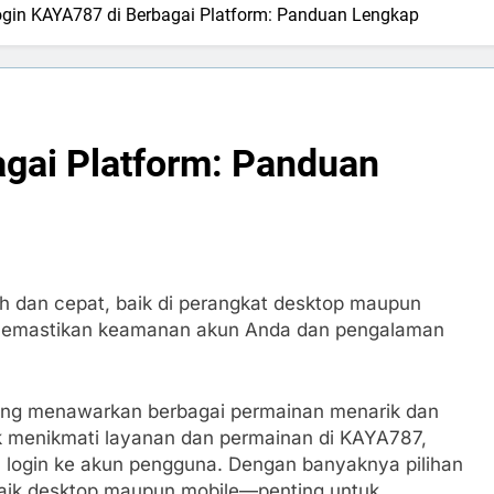
gin KAYA787 di Berbagai Platform: Panduan Lengkap
gai Platform: Panduan
h dan cepat, baik di perangkat desktop maupun
k memastikan keamanan akun Anda dan pengalaman
yang menawarkan berbagai permainan menarik dan
 menikmati layanan dan permainan di KAYA787,
h login ke akun pengguna. Dengan banyaknya pilihan
aik desktop maupun mobile—penting untuk