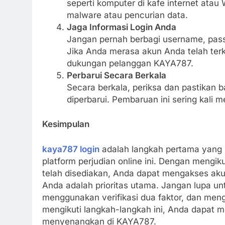
seperti komputer di kafe internet atau 
malware atau pencurian data.
Jaga Informasi Login Anda
Jangan pernah berbagi username, passw
Jika Anda merasa akun Anda telah te
dukungan pelanggan KAYA787.
Perbarui Secara Berkala
Secara berkala, periksa dan pastikan b
diperbarui. Pembaruan ini sering kali
Kesimpulan
kaya787 login
adalah langkah pertama yang 
platform perjudian online ini. Dengan mengik
telah disediakan, Anda dapat mengakses a
Anda adalah prioritas utama. Jangan lupa un
menggunakan verifikasi dua faktor, dan meng
mengikuti langkah-langkah ini, Anda dapat 
menyenangkan di KAYA787.