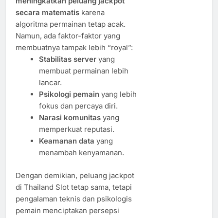
meningkatkan peluang jackpot
secara matematis
karena
algoritma permainan tetap acak.
Namun, ada faktor-faktor yang
membuatnya tampak lebih “royal”:
Stabilitas server
yang
membuat permainan lebih
lancar.
Psikologi pemain
yang lebih
fokus dan percaya diri.
Narasi komunitas
yang
memperkuat reputasi.
Keamanan data
yang
menambah kenyamanan.
Dengan demikian, peluang jackpot
di Thailand Slot tetap sama, tetapi
pengalaman teknis dan psikologis
pemain menciptakan persepsi