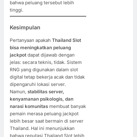
bahwa peluang tersebut lebih
tinggi.
Kesimpulan
Pertanyaan apakah
Thailand Slot
bisa meningkatkan peluang
jackpot
dapat dijawab dengan
jelas: secara teknis, tidak. Sistem
RNG yang digunakan dalam slot
digital tetap bekerja acak dan tidak
dipengaruhi lokasi server.
Namun,
stabilitas server,
kenyamanan psikologis, dan
narasi komunitas
membuat banyak
pemain merasa peluang jackpot
lebih besar saat bermain di server
Thailand. Hal ini menunjukkan
bahwa reputasi Thailand Slot lebih