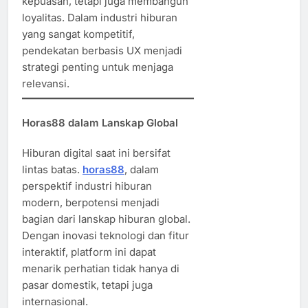
kepuasan, tetapi juga membangun
loyalitas. Dalam industri hiburan
yang sangat kompetitif,
pendekatan berbasis UX menjadi
strategi penting untuk menjaga
relevansi.
Horas88 dalam Lanskap Global
Hiburan digital saat ini bersifat
lintas batas.
horas88
, dalam
perspektif industri hiburan
modern, berpotensi menjadi
bagian dari lanskap hiburan global.
Dengan inovasi teknologi dan fitur
interaktif, platform ini dapat
menarik perhatian tidak hanya di
pasar domestik, tetapi juga
internasional.