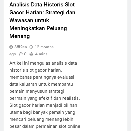
Analisis Data Historis Slot
Gacor Harian: Strategi dan
Wawasan untuk
Meningkatkan Peluang
Menang
3fff2ea
12 months
ago
0
4 mins
Artikel ini mengulas analisis data
historis slot gacor harian,
membahas pentingnya evaluasi
data keluaran untuk membantu
pemain menyusun strategi
bermain yang efektif dan realistis.
Slot gacor harian menjadi pilihan
utama bagi banyak pemain yang
mencari peluang menang lebih
besar dalam permainan slot online.