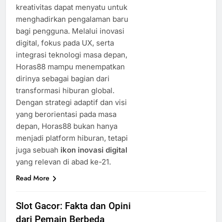
kreativitas dapat menyatu untuk
menghadirkan pengalaman baru
bagi pengguna. Melalui inovasi
digital, fokus pada UX, serta
integrasi teknologi masa depan,
Horas88 mampu menempatkan
dirinya sebagai bagian dari
transformasi hiburan global.
Dengan strategi adaptif dan visi
yang berorientasi pada masa
depan, Horas88 bukan hanya
menjadi platform hiburan, tetapi
juga sebuah
ikon inovasi digital
yang relevan di abad ke-21.
Read More
Slot Gacor: Fakta dan Opini
dari Pemain Berbeda