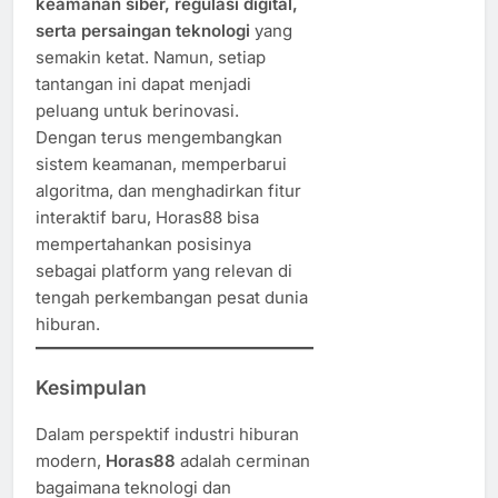
keamanan siber, regulasi digital,
serta persaingan teknologi
yang
semakin ketat. Namun, setiap
tantangan ini dapat menjadi
peluang untuk berinovasi.
Dengan terus mengembangkan
sistem keamanan, memperbarui
algoritma, dan menghadirkan fitur
interaktif baru, Horas88 bisa
mempertahankan posisinya
sebagai platform yang relevan di
tengah perkembangan pesat dunia
hiburan.
Kesimpulan
Dalam perspektif industri hiburan
modern,
Horas88
adalah cerminan
bagaimana teknologi dan