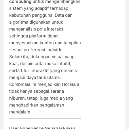
computing
untuk mengembangkan
sistem yang adaptif terhadap
kebutuhan pengguna. Data dan
algoritma digunakan untuk
menganalisis pola interaksi,
sehingga platform dapat
menyesuaikan konten dan tampilan
sesuai preferensi individu.
Selain itu, dukungan visual yang
kuat, desain antarmuka intuitif,
serta fitur interaktif yang dinamis
menjadi daya tarik utama.
Kombinasi ini menjadikan Horas88
tidak hanya sebagai sarana
hiburan, tetapi juga media yang
menghadirkan pengalaman
mendalam.
User Experience Sebagai Fokus