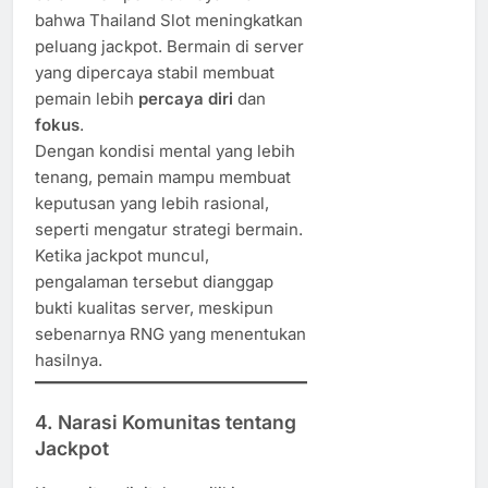
bahwa Thailand Slot meningkatkan
peluang jackpot. Bermain di server
yang dipercaya stabil membuat
pemain lebih
percaya diri
dan
fokus
.
Dengan kondisi mental yang lebih
tenang, pemain mampu membuat
keputusan yang lebih rasional,
seperti mengatur strategi bermain.
Ketika jackpot muncul,
pengalaman tersebut dianggap
bukti kualitas server, meskipun
sebenarnya RNG yang menentukan
hasilnya.
4. Narasi Komunitas tentang
Jackpot