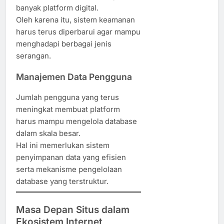
banyak platform digital.
Oleh karena itu, sistem keamanan
harus terus diperbarui agar mampu
menghadapi berbagai jenis
serangan.
Manajemen Data Pengguna
Jumlah pengguna yang terus
meningkat membuat platform
harus mampu mengelola database
dalam skala besar.
Hal ini memerlukan sistem
penyimpanan data yang efisien
serta mekanisme pengelolaan
database yang terstruktur.
Masa Depan Situs dalam
Ekosistem Internet