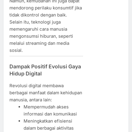
Namun, kemudahan ini juga dapat
mendorong perilaku konsumtif jika
tidak dikontrol dengan baik.
Selain itu, teknologi juga
memengaruhi cara manusia
mengonsumsi hiburan, seperti
melalui streaming dan media
sosial.
Dampak Positif Evolusi Gaya
Hidup Digital
Revolusi digital membawa
berbagai manfaat dalam kehidupan
manusia, antara lain:
Mempermudah akses
informasi dan komunikasi
Meningkatkan efisiensi
dalam berbagai aktivitas