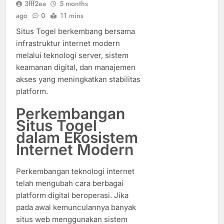
3fff2ea
5 months
ago
0
11 mins
Situs Togel berkembang bersama
infrastruktur internet modern
melalui teknologi server, sistem
keamanan digital, dan manajemen
akses yang meningkatkan stabilitas
platform.
Perkembangan
Situs Togel
dalam Ekosistem
Internet Modern
Perkembangan teknologi internet
telah mengubah cara berbagai
platform digital beroperasi. Jika
pada awal kemunculannya banyak
situs web menggunakan sistem