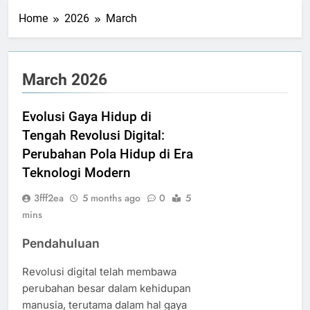
Home
2026
March
March 2026
Evolusi Gaya Hidup di
Tengah Revolusi Digital:
Perubahan Pola Hidup di Era
Teknologi Modern
3fff2ea
5 months ago
0
5
mins
Pendahuluan
Revolusi digital telah membawa
perubahan besar dalam kehidupan
manusia, terutama dalam hal gaya