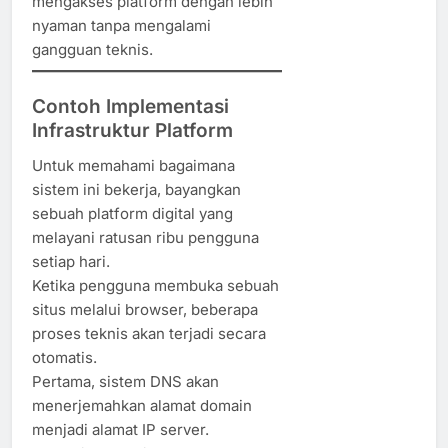
mengakses platform dengan lebih
nyaman tanpa mengalami
gangguan teknis.
Contoh Implementasi
Infrastruktur Platform
Untuk memahami bagaimana
sistem ini bekerja, bayangkan
sebuah platform digital yang
melayani ratusan ribu pengguna
setiap hari.
Ketika pengguna membuka sebuah
situs melalui browser, beberapa
proses teknis akan terjadi secara
otomatis.
Pertama, sistem DNS akan
menerjemahkan alamat domain
menjadi alamat IP server.