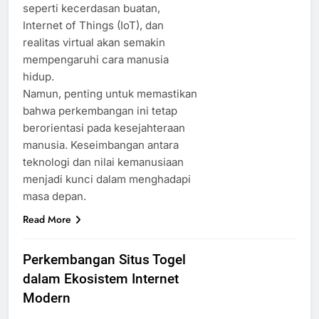
seperti kecerdasan buatan,
Internet of Things (IoT), dan
realitas virtual akan semakin
mempengaruhi cara manusia
hidup.
Namun, penting untuk memastikan
bahwa perkembangan ini tetap
berorientasi pada kesejahteraan
manusia. Keseimbangan antara
teknologi dan nilai kemanusiaan
menjadi kunci dalam menghadapi
masa depan.
Read More
Perkembangan Situs Togel
dalam Ekosistem Internet
Modern