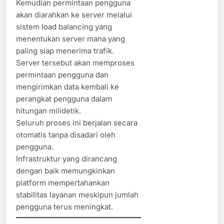
Kemudian permintaan pengguna
akan diarahkan ke server melalui
sistem load balancing yang
menentukan server mana yang
paling siap menerima trafik.
Server tersebut akan memproses
permintaan pengguna dan
mengirimkan data kembali ke
perangkat pengguna dalam
hitungan milidetik.
Seluruh proses ini berjalan secara
otomatis tanpa disadari oleh
pengguna.
Infrastruktur yang dirancang
dengan baik memungkinkan
platform mempertahankan
stabilitas layanan meskipun jumlah
pengguna terus meningkat.