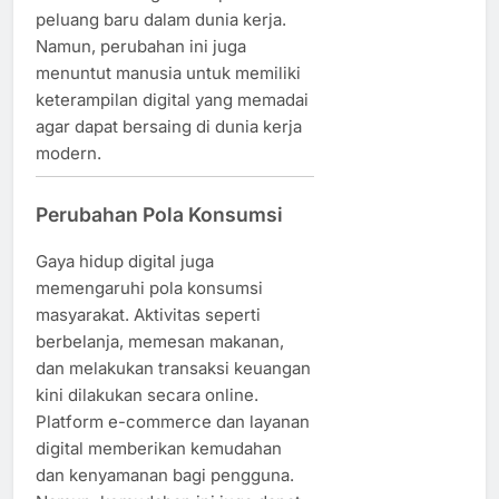
peluang baru dalam dunia kerja.
Namun, perubahan ini juga
menuntut manusia untuk memiliki
keterampilan digital yang memadai
agar dapat bersaing di dunia kerja
modern.
Perubahan Pola Konsumsi
Gaya hidup digital juga
memengaruhi pola konsumsi
masyarakat. Aktivitas seperti
berbelanja, memesan makanan,
dan melakukan transaksi keuangan
kini dilakukan secara online.
Platform e-commerce dan layanan
digital memberikan kemudahan
dan kenyamanan bagi pengguna.