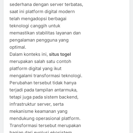
sederhana dengan server terbatas,
saat ini platform digital modern
telah mengadopsi berbagai
teknologi canggih untuk
memastikan stabilitas layanan dan
pengalaman pengguna yang
optimal.
Dalam konteks ini,
situs togel
merupakan salah satu contoh
platform digital yang ikut
mengalami transformasi teknologi.
Perubahan tersebut tidak hanya
terjadi pada tampilan antarmuka,
tetapi juga pada sistem backend,
infrastruktur server, serta
mekanisme keamanan yang
mendukung operasional platform.
Transformasi tersebut merupakan
bagian dari evolusi ekosistem