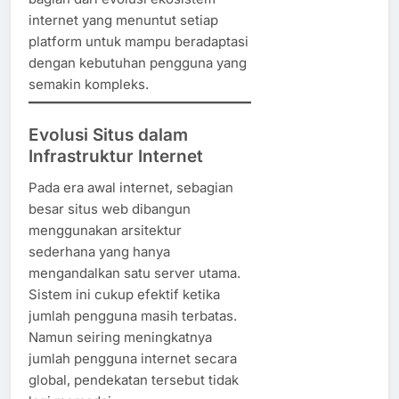
internet yang menuntut setiap
platform untuk mampu beradaptasi
dengan kebutuhan pengguna yang
semakin kompleks.
Evolusi Situs dalam
Infrastruktur Internet
Pada era awal internet, sebagian
besar situs web dibangun
menggunakan arsitektur
sederhana yang hanya
mengandalkan satu server utama.
Sistem ini cukup efektif ketika
jumlah pengguna masih terbatas.
Namun seiring meningkatnya
jumlah pengguna internet secara
global, pendekatan tersebut tidak