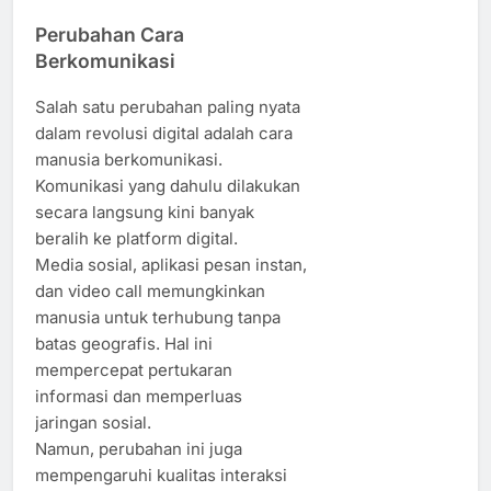
Perubahan Cara
Berkomunikasi
Salah satu perubahan paling nyata
dalam revolusi digital adalah cara
manusia berkomunikasi.
Komunikasi yang dahulu dilakukan
secara langsung kini banyak
beralih ke platform digital.
Media sosial, aplikasi pesan instan,
dan video call memungkinkan
manusia untuk terhubung tanpa
batas geografis. Hal ini
mempercepat pertukaran
informasi dan memperluas
jaringan sosial.
Namun, perubahan ini juga
mempengaruhi kualitas interaksi