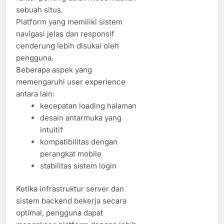
sebuah situs.
Platform yang memiliki sistem
navigasi jelas dan responsif
cenderung lebih disukai oleh
pengguna.
Beberapa aspek yang
memengaruhi user experience
antara lain:
kecepatan loading halaman
desain antarmuka yang
intuitif
kompatibilitas dengan
perangkat mobile
stabilitas sistem login
Ketika infrastruktur server dan
sistem backend bekerja secara
optimal, pengguna dapat