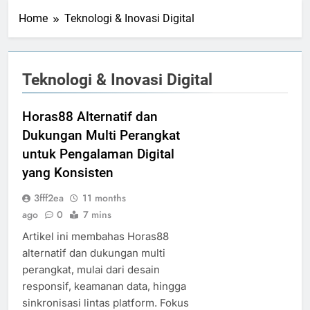
Home
Teknologi & Inovasi Digital
Teknologi & Inovasi Digital
Horas88 Alternatif dan
Dukungan Multi Perangkat
untuk Pengalaman Digital
yang Konsisten
3fff2ea
11 months
ago
0
7 mins
Artikel ini membahas Horas88
alternatif dan dukungan multi
perangkat, mulai dari desain
responsif, keamanan data, hingga
sinkronisasi lintas platform. Fokus