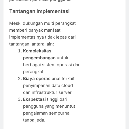
Tantangan Implementasi
Meski dukungan multi perangkat
memberi banyak manfaat,
implementasinya tidak lepas dari
tantangan, antara lain:
Kompleksitas
pengembangan
untuk
berbagai sistem operasi dan
perangkat.
Biaya operasional
terkait
penyimpanan data cloud
dan infrastruktur server.
Ekspektasi tinggi
dari
pengguna yang menuntut
pengalaman sempurna
tanpa jeda.