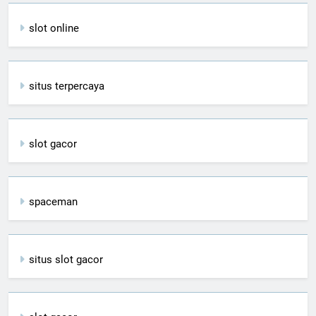
slot online
situs terpercaya
slot gacor
spaceman
situs slot gacor