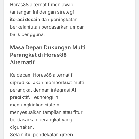
Horas88 alternatif menjawab
tantangan ini dengan strategi
iterasi desain
dan peningkatan
berkelanjutan berdasarkan umpan
balik pengguna.
Masa Depan Dukungan Multi
Perangkat di Horas88
Alternatif
Ke depan, Horas88 alternatif
diprediksi akan memperkuat multi
perangkat dengan integrasi
AI
prediktif
. Teknologi ini
memungkinkan sistem
menyesuaikan tampilan atau fitur
berdasarkan perangkat yang
digunakan.
Selain itu, pendekatan
green