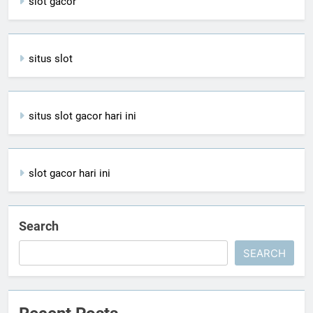
slot gacor
situs slot
situs slot gacor hari ini
slot gacor hari ini
Search
SEARCH