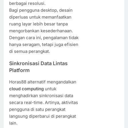
berbagai resolusi.
Bagi pengguna desktop, desain
diperluas untuk memanfaatkan
ruang layar lebih besar tanpa
mengorbankan kesederhanaan.
Dengan cara ini, pengalaman tidak
hanya seragam, tetapi juga efisien
di semua perangkat.
Sinkronisasi Data Lintas
Platform
Horas88 alternatif mengandalkan
cloud computing
untuk
menghadirkan sinkronisasi data
secara real-time. Artinya, aktivitas
pengguna di satu perangkat
langsung diperbarui di perangkat
lain.