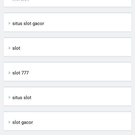
situs slot gacor
slot
slot 777
situs slot
slot gacor