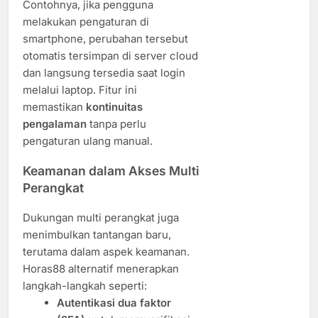
Contohnya, jika pengguna
melakukan pengaturan di
smartphone, perubahan tersebut
otomatis tersimpan di server cloud
dan langsung tersedia saat login
melalui laptop. Fitur ini
memastikan
kontinuitas
pengalaman
tanpa perlu
pengaturan ulang manual.
Keamanan dalam Akses Multi
Perangkat
Dukungan multi perangkat juga
menimbulkan tantangan baru,
terutama dalam aspek keamanan.
Horas88 alternatif menerapkan
langkah-langkah seperti:
Autentikasi dua faktor