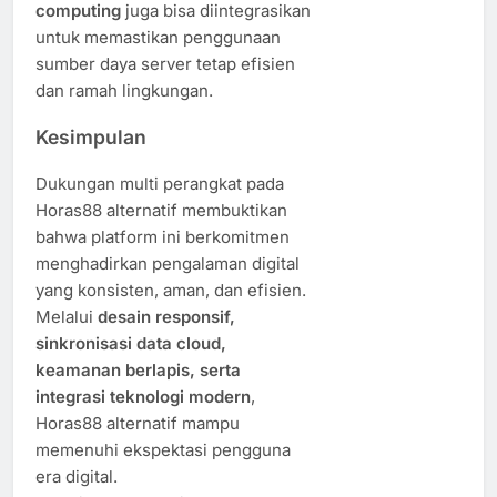
computing
juga bisa diintegrasikan
untuk memastikan penggunaan
sumber daya server tetap efisien
dan ramah lingkungan.
Kesimpulan
Dukungan multi perangkat pada
Horas88 alternatif membuktikan
bahwa platform ini berkomitmen
menghadirkan pengalaman digital
yang konsisten, aman, dan efisien.
Melalui
desain responsif,
sinkronisasi data cloud,
keamanan berlapis, serta
integrasi teknologi modern
,
Horas88 alternatif mampu
memenuhi ekspektasi pengguna
era digital.