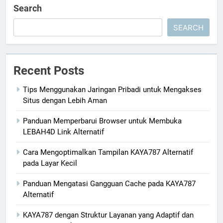
Search
SEARCH
Recent Posts
Tips Menggunakan Jaringan Pribadi untuk Mengakses
Situs dengan Lebih Aman
Panduan Memperbarui Browser untuk Membuka
LEBAH4D Link Alternatif
Cara Mengoptimalkan Tampilan KAYA787 Alternatif
pada Layar Kecil
Panduan Mengatasi Gangguan Cache pada KAYA787
Alternatif
KAYA787 dengan Struktur Layanan yang Adaptif dan