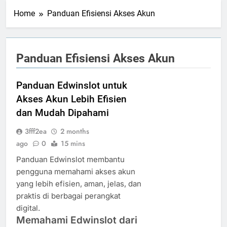
Home
Panduan Efisiensi Akses Akun
Panduan Efisiensi Akses Akun
Panduan Edwinslot untuk
Akses Akun Lebih Efisien
dan Mudah Dipahami
3fff2ea
2 months
ago
0
15 mins
Panduan Edwinslot membantu
pengguna memahami akses akun
yang lebih efisien, aman, jelas, dan
praktis di berbagai perangkat
digital.
Memahami Edwinslot dari