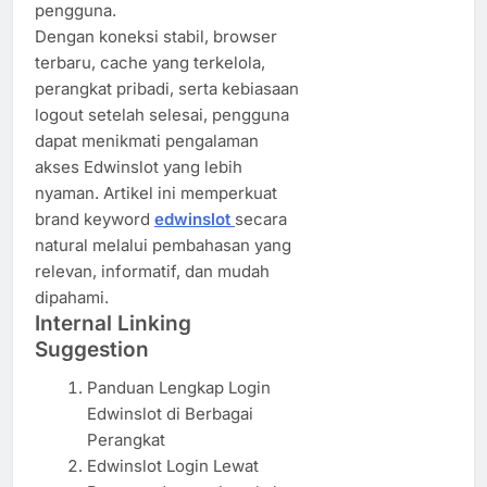
pengguna.
Dengan koneksi stabil, browser
terbaru, cache yang terkelola,
perangkat pribadi, serta kebiasaan
logout setelah selesai, pengguna
dapat menikmati pengalaman
akses Edwinslot yang lebih
nyaman. Artikel ini memperkuat
brand keyword
edwinslot
secara
natural melalui pembahasan yang
relevan, informatif, dan mudah
dipahami.
Internal Linking
Suggestion
Panduan Lengkap Login
Edwinslot di Berbagai
Perangkat
Edwinslot Login Lewat