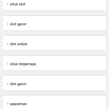
situs slot
slot gacor
slot online
situs terpercaya
slot gacor
spaceman