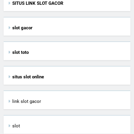
SITUS LINK SLOT GACOR
slot gacor
slot toto
situs slot online
link slot gacor
slot