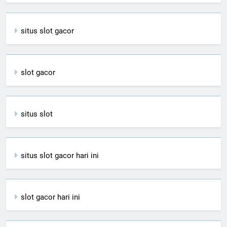
situs slot gacor
slot gacor
situs slot
situs slot gacor hari ini
slot gacor hari ini