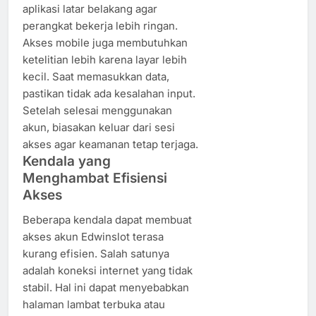
aplikasi latar belakang agar
perangkat bekerja lebih ringan.
Akses mobile juga membutuhkan
ketelitian lebih karena layar lebih
kecil. Saat memasukkan data,
pastikan tidak ada kesalahan input.
Setelah selesai menggunakan
akun, biasakan keluar dari sesi
akses agar keamanan tetap terjaga.
Kendala yang
Menghambat Efisiensi
Akses
Beberapa kendala dapat membuat
akses akun Edwinslot terasa
kurang efisien. Salah satunya
adalah koneksi internet yang tidak
stabil. Hal ini dapat menyebabkan
halaman lambat terbuka atau