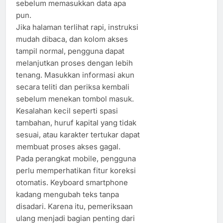
sebelum memasukkan data apa
pun.
Jika halaman terlihat rapi, instruksi
mudah dibaca, dan kolom akses
tampil normal, pengguna dapat
melanjutkan proses dengan lebih
tenang. Masukkan informasi akun
secara teliti dan periksa kembali
sebelum menekan tombol masuk.
Kesalahan kecil seperti spasi
tambahan, huruf kapital yang tidak
sesuai, atau karakter tertukar dapat
membuat proses akses gagal.
Pada perangkat mobile, pengguna
perlu memperhatikan fitur koreksi
otomatis. Keyboard smartphone
kadang mengubah teks tanpa
disadari. Karena itu, pemeriksaan
ulang menjadi bagian penting dari