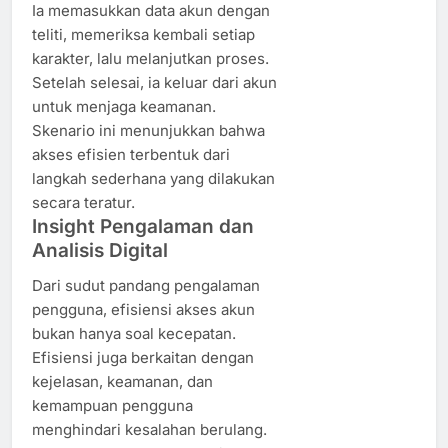
Ia memasukkan data akun dengan
teliti, memeriksa kembali setiap
karakter, lalu melanjutkan proses.
Setelah selesai, ia keluar dari akun
untuk menjaga keamanan.
Skenario ini menunjukkan bahwa
akses efisien terbentuk dari
langkah sederhana yang dilakukan
secara teratur.
Insight Pengalaman dan
Analisis Digital
Dari sudut pandang pengalaman
pengguna, efisiensi akses akun
bukan hanya soal kecepatan.
Efisiensi juga berkaitan dengan
kejelasan, keamanan, dan
kemampuan pengguna
menghindari kesalahan berulang.