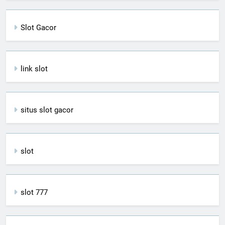
Slot Gacor
link slot
situs slot gacor
slot
slot 777