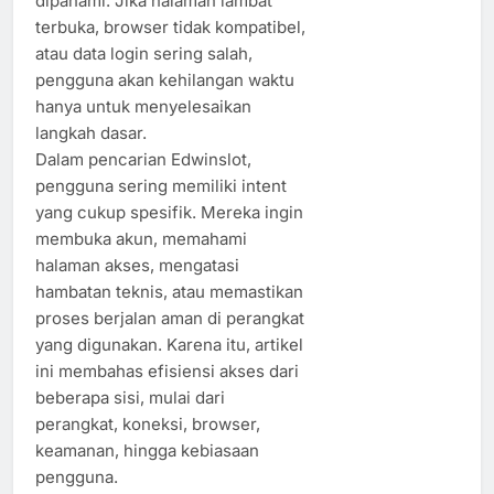
dipahami. Jika halaman lambat
terbuka, browser tidak kompatibel,
atau data login sering salah,
pengguna akan kehilangan waktu
hanya untuk menyelesaikan
langkah dasar.
Dalam pencarian Edwinslot,
pengguna sering memiliki intent
yang cukup spesifik. Mereka ingin
membuka akun, memahami
halaman akses, mengatasi
hambatan teknis, atau memastikan
proses berjalan aman di perangkat
yang digunakan. Karena itu, artikel
ini membahas efisiensi akses dari
beberapa sisi, mulai dari
perangkat, koneksi, browser,
keamanan, hingga kebiasaan
pengguna.