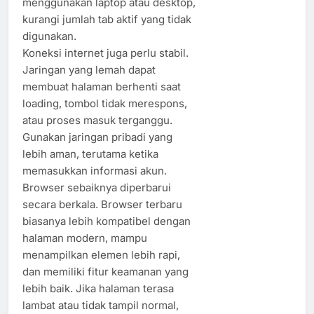
menggunakan laptop atau desktop,
kurangi jumlah tab aktif yang tidak
digunakan.
Koneksi internet juga perlu stabil.
Jaringan yang lemah dapat
membuat halaman berhenti saat
loading, tombol tidak merespons,
atau proses masuk terganggu.
Gunakan jaringan pribadi yang
lebih aman, terutama ketika
memasukkan informasi akun.
Browser sebaiknya diperbarui
secara berkala. Browser terbaru
biasanya lebih kompatibel dengan
halaman modern, mampu
menampilkan elemen lebih rapi,
dan memiliki fitur keamanan yang
lebih baik. Jika halaman terasa
lambat atau tidak tampil normal,