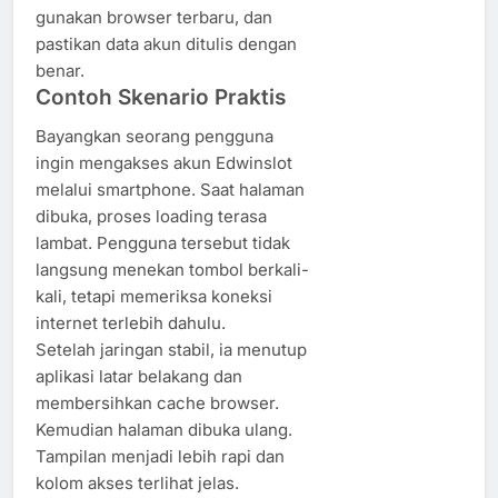
gunakan browser terbaru, dan
pastikan data akun ditulis dengan
benar.
Contoh Skenario Praktis
Bayangkan seorang pengguna
ingin mengakses akun Edwinslot
melalui smartphone. Saat halaman
dibuka, proses loading terasa
lambat. Pengguna tersebut tidak
langsung menekan tombol berkali-
kali, tetapi memeriksa koneksi
internet terlebih dahulu.
Setelah jaringan stabil, ia menutup
aplikasi latar belakang dan
membersihkan cache browser.
Kemudian halaman dibuka ulang.
Tampilan menjadi lebih rapi dan
kolom akses terlihat jelas.