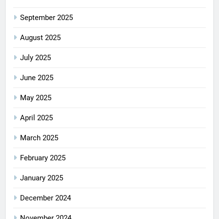
September 2025
August 2025
July 2025
June 2025
May 2025
April 2025
March 2025
February 2025
January 2025
December 2024
November 2024