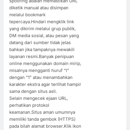
spoofing adalah memastikan URL
diketik manual atau disimpan
melalui bookmark
tepercaya.Hindari mengklik link
yang dikirim melalui grup publik,
DM media sosial, atau pesan yang
datang dari sumber tidak jelas
bahkan jika tampaknya mewakili
layanan resmi.Banyak penipuan
online menggunakan domain mirip,
misalnya mengganti huruf “l”
dengan “1” atau menambahkan
karakter ekstra agar terlihat hampir
sama dengan situs asli.
Selain mengecek ejaan URL,
perhatikan protokol
keamanan.Situs aman umumnya
memiliki tanda gembok (HTTPS)
pada bilah alamat browser.Klik ikon