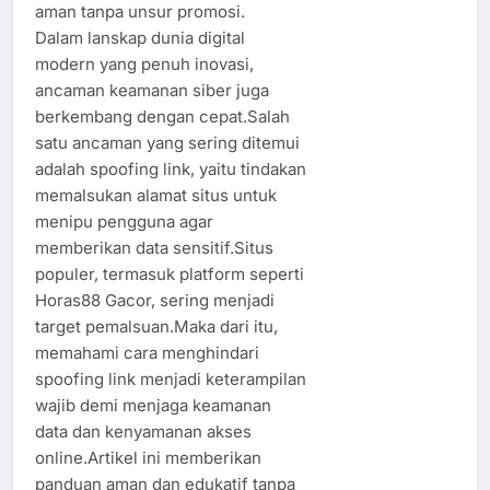
aman tanpa unsur promosi.
Dalam lanskap dunia digital
modern yang penuh inovasi,
ancaman keamanan siber juga
berkembang dengan cepat.Salah
satu ancaman yang sering ditemui
adalah spoofing link, yaitu tindakan
memalsukan alamat situs untuk
menipu pengguna agar
memberikan data sensitif.Situs
populer, termasuk platform seperti
Horas88 Gacor, sering menjadi
target pemalsuan.Maka dari itu,
memahami cara menghindari
spoofing link menjadi keterampilan
wajib demi menjaga keamanan
data dan kenyamanan akses
online.Artikel ini memberikan
panduan aman dan edukatif tanpa