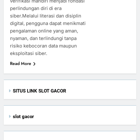
verifikasi mandiri menjadi fondasi
perlindungan diri di era
siber.Melalui literasi dan disiplin
digital, pengguna dapat menikmati
pengalaman online yang aman,
nyaman, dan terlindungi tanpa
risiko kebocoran data maupun
eksploitasi siber.
Read More
SITUS LINK SLOT GACOR
slot gacor