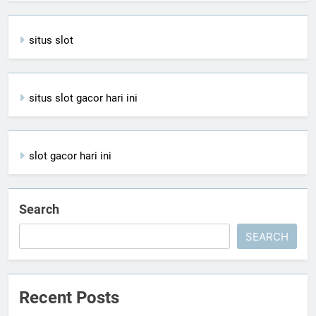
situs slot
situs slot gacor hari ini
slot gacor hari ini
Search
SEARCH
Recent Posts