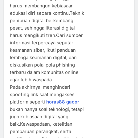
harus membangun kebiasaan
edukasi diri secara kontinu.Teknik
penipuan digital berkembang
pesat, sehingga literasi digital
harus mengikuti tren.Cari sumber
informasi terpercaya seputar
keamanan siber, ikuti panduan
lembaga keamanan digital, dan
diskusikan pola-pola phishing
terbaru dalam komunitas online
agar lebih waspada.
Pada akhirnya, menghindari
spoofing link saat mengakses
platform seperti
horas88 gacor
bukan hanya soal teknologi, tetapi
juga kebiasaan digital yang
baik.Kewaspadaan, ketelitian,
pembaruan perangkat, serta