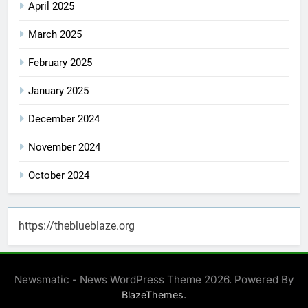
April 2025
March 2025
February 2025
January 2025
December 2024
November 2024
October 2024
https://theblueblaze.org
Newsmatic - News WordPress Theme 2026. Powered By
.
BlazeThemes