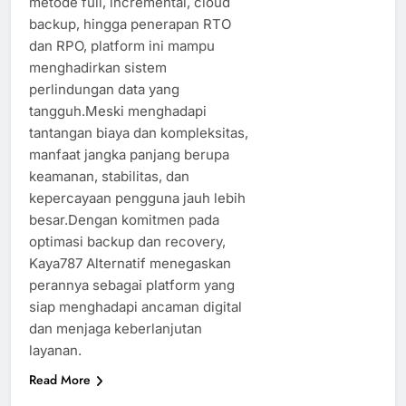
metode full, incremental, cloud
backup, hingga penerapan RTO
dan RPO, platform ini mampu
menghadirkan sistem
perlindungan data yang
tangguh.Meski menghadapi
tantangan biaya dan kompleksitas,
manfaat jangka panjang berupa
keamanan, stabilitas, dan
kepercayaan pengguna jauh lebih
besar.Dengan komitmen pada
optimasi backup dan recovery,
Kaya787 Alternatif menegaskan
perannya sebagai platform yang
siap menghadapi ancaman digital
dan menjaga keberlanjutan
layanan.
Read More