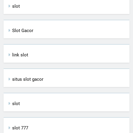
slot
Slot Gacor
link slot
situs slot gacor
slot
slot 777