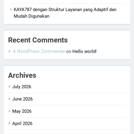
KAYA787 dengan Struktur Layanan yang Adaptif dan
Mudah Digunakan
Recent Comments
A WordPress Commenter
on
Hello world!
Archives
July 2026
June 2026
May 2026
April 2026