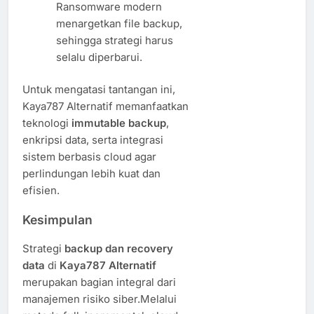
Ransomware modern
menargetkan file backup,
sehingga strategi harus
selalu diperbarui.
Untuk mengatasi tantangan ini,
Kaya787 Alternatif memanfaatkan
teknologi
immutable backup
,
enkripsi data, serta integrasi
sistem berbasis cloud agar
perlindungan lebih kuat dan
efisien.
Kesimpulan
Strategi
backup dan recovery
data
di
Kaya787 Alternatif
merupakan bagian integral dari
manajemen risiko siber.Melalui