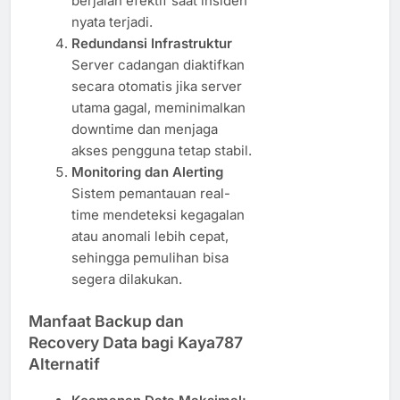
berjalan efektif saat insiden
nyata terjadi.
Redundansi Infrastruktur
Server cadangan diaktifkan
secara otomatis jika server
utama gagal, meminimalkan
downtime dan menjaga
akses pengguna tetap stabil.
Monitoring dan Alerting
Sistem pemantauan real-
time mendeteksi kegagalan
atau anomali lebih cepat,
sehingga pemulihan bisa
segera dilakukan.
Manfaat Backup dan
Recovery Data bagi Kaya787
Alternatif