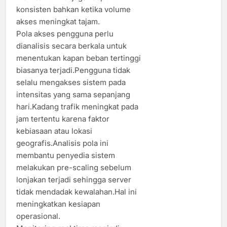
konsisten bahkan ketika volume
akses meningkat tajam.
Pola akses pengguna perlu
dianalisis secara berkala untuk
menentukan kapan beban tertinggi
biasanya terjadi.Pengguna tidak
selalu mengakses sistem pada
intensitas yang sama sepanjang
hari.Kadang trafik meningkat pada
jam tertentu karena faktor
kebiasaan atau lokasi
geografis.Analisis pola ini
membantu penyedia sistem
melakukan pre-scaling sebelum
lonjakan terjadi sehingga server
tidak mendadak kewalahan.Hal ini
meningkatkan kesiapan
operasional.