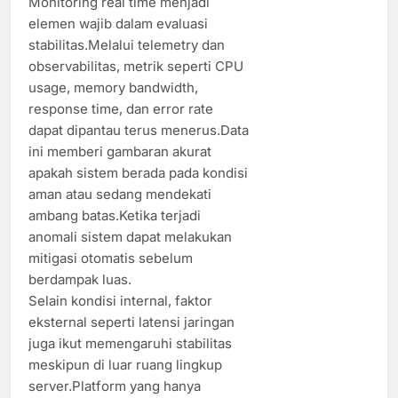
Monitoring real time menjadi
elemen wajib dalam evaluasi
stabilitas.Melalui telemetry dan
observabilitas, metrik seperti CPU
usage, memory bandwidth,
response time, dan error rate
dapat dipantau terus menerus.Data
ini memberi gambaran akurat
apakah sistem berada pada kondisi
aman atau sedang mendekati
ambang batas.Ketika terjadi
anomali sistem dapat melakukan
mitigasi otomatis sebelum
berdampak luas.
Selain kondisi internal, faktor
eksternal seperti latensi jaringan
juga ikut memengaruhi stabilitas
meskipun di luar ruang lingkup
server.Platform yang hanya