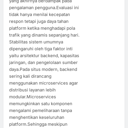
yang akhirnya berdampak pada
pengalaman pengguna.Evaluasi ini
tidak hanya menilai kecepatan
respon tetapi juga daya tahan
platform ketika menghadapi pola
trafik yang dinamis sepanjang hari.
Stabilitas sistem umumnya
dipengaruhi oleh tiga faktor inti
yaitu arsitektur backend, kapasitas
jaringan, dan pengelolaan sumber
daya.Pada situs modern, backend
sering kali dirancang
menggunakan microservices agar
distribusi layanan lebih
modular.Microservices
memungkinkan satu komponen
mengalami pemeliharaan tanpa
menghentikan keseluruhan
platform.Sehingga meskipun