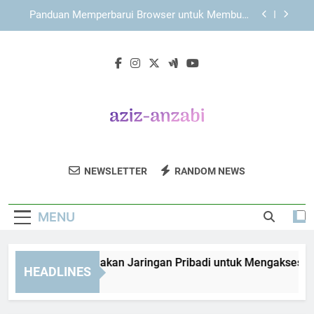
Skip
Panduan Memperbarui Browser untuk Membuka
to
LEBAH4D Link Alternatif
content
Cara Mengoptimalkan Tampilan KAYA787
Alternatif pada Layar Kecil
Panduan Mengatasi Gangguan Cache pada
KAYA787 Alternatif
Tips Menggunakan Jaringan Pribadi untuk
Mengakses Situs dengan Lebih Aman
Panduan Memperbarui Browser untuk Membuka
LEBAH4D Link Alternatif
Aziz Anzabi
Jelajahi Karya Seni Kreatif Dari Aziz Anzabi
Cara Mengoptimalkan Tampilan KAYA787
NEWSLETTER
RANDOM NEWS
Alternatif pada Layar Kecil
Yang Menginspirasi.
Panduan Mengatasi Gangguan Cache pada
KAYA787 Alternatif
MENU
Tips Menggunakan Jaringan Pribadi untuk Mengakses Sit
HEADLINES
2 Weeks Ago