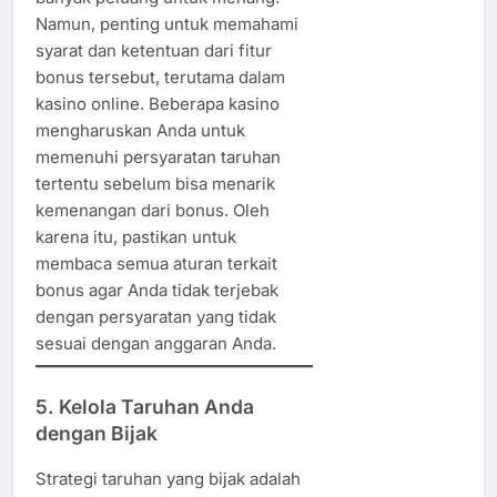
Namun, penting untuk memahami
syarat dan ketentuan dari fitur
bonus tersebut, terutama dalam
kasino online. Beberapa kasino
mengharuskan Anda untuk
memenuhi persyaratan taruhan
tertentu sebelum bisa menarik
kemenangan dari bonus. Oleh
karena itu, pastikan untuk
membaca semua aturan terkait
bonus agar Anda tidak terjebak
dengan persyaratan yang tidak
sesuai dengan anggaran Anda.
5.
Kelola Taruhan Anda
dengan Bijak
Strategi taruhan yang bijak adalah