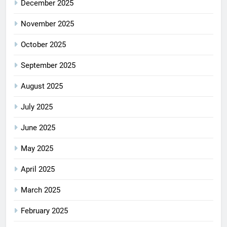
December 2025
November 2025
October 2025
September 2025
August 2025
July 2025
June 2025
May 2025
April 2025
March 2025
February 2025