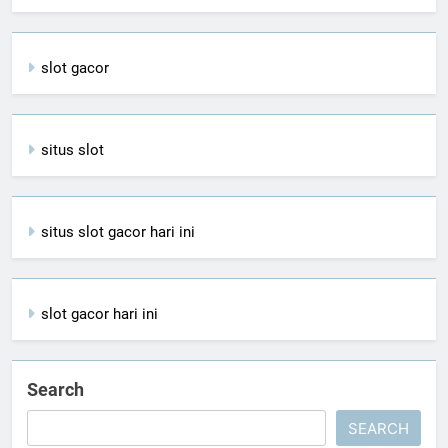
slot gacor
situs slot
situs slot gacor hari ini
slot gacor hari ini
Search
SEARCH