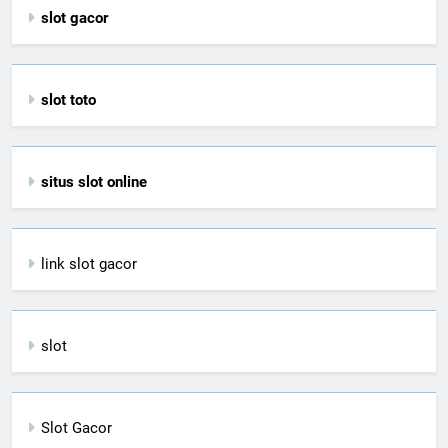
slot gacor
slot toto
situs slot online
link slot gacor
slot
Slot Gacor