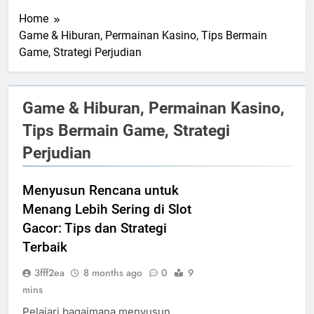
Home
Game & Hiburan, Permainan Kasino, Tips Bermain
Game, Strategi Perjudian
Game & Hiburan, Permainan Kasino,
Tips Bermain Game, Strategi
Perjudian
Menyusun Rencana untuk
Menang Lebih Sering di Slot
Gacor: Tips dan Strategi
Terbaik
3fff2ea
8 months ago
0
9
mins
Pelajari bagaimana menyusun