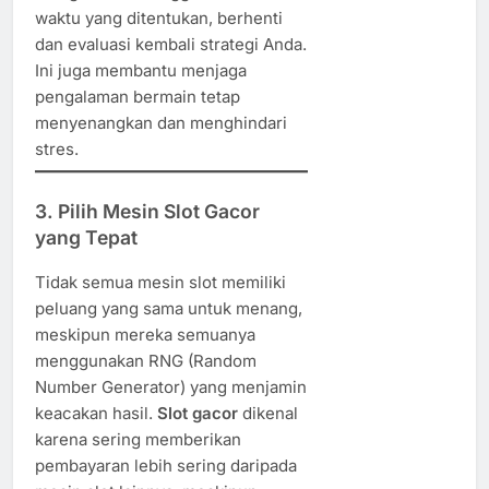
waktu yang ditentukan, berhenti
dan evaluasi kembali strategi Anda.
Ini juga membantu menjaga
pengalaman bermain tetap
menyenangkan dan menghindari
stres.
3.
Pilih Mesin Slot Gacor
yang Tepat
Tidak semua mesin slot memiliki
peluang yang sama untuk menang,
meskipun mereka semuanya
menggunakan RNG (Random
Number Generator) yang menjamin
keacakan hasil.
Slot gacor
dikenal
karena sering memberikan
pembayaran lebih sering daripada