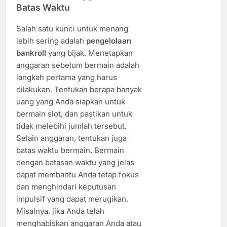
Batas Waktu
Salah satu kunci untuk menang
lebih sering adalah
pengelolaan
bankroll
yang bijak. Menetapkan
anggaran sebelum bermain adalah
langkah pertama yang harus
dilakukan. Tentukan berapa banyak
uang yang Anda siapkan untuk
bermain slot, dan pastikan untuk
tidak melebihi jumlah tersebut.
Selain anggaran, tentukan juga
batas waktu bermain. Bermain
dengan batasan waktu yang jelas
dapat membantu Anda tetap fokus
dan menghindari keputusan
impulsif yang dapat merugikan.
Misalnya, jika Anda telah
menghabiskan anggaran Anda atau