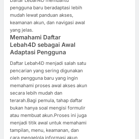
Daftar Lebah4D membantu
pengguna baru beradaptasi lebih
mudah lewat panduan akses,
keamanan akun, dan navigasi awal
yang jelas.
Memahami Daftar
Lebah4D sebagai Awal
Adaptasi Pengguna
Daftar Lebah4D menjadi salah satu
pencarian yang sering digunakan
oleh pengguna baru yang ingin
memahami proses awal akses akun
secara lebih mudah dan
terarah.Bagi pemula, tahap daftar
bukan hanya soal mengisi formulir
atau membuat akun.Proses ini juga
menjadi titik awal untuk memahami
tampilan, menu, keamanan, dan
cara mengelola informasi akun