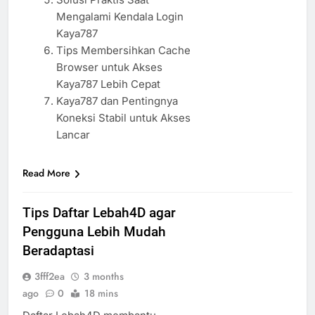
Mengalami Kendala Login
Kaya787
Tips Membersihkan Cache
Browser untuk Akses
Kaya787 Lebih Cepat
Kaya787 dan Pentingnya
Koneksi Stabil untuk Akses
Lancar
Read More
Tips Daftar Lebah4D agar
Pengguna Lebih Mudah
Beradaptasi
3fff2ea
3 months
ago
0
18 mins