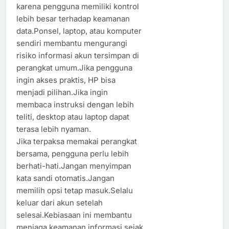
karena pengguna memiliki kontrol
lebih besar terhadap keamanan
data.Ponsel, laptop, atau komputer
sendiri membantu mengurangi
risiko informasi akun tersimpan di
perangkat umum.Jika pengguna
ingin akses praktis, HP bisa
menjadi pilihan.Jika ingin
membaca instruksi dengan lebih
teliti, desktop atau laptop dapat
terasa lebih nyaman.
Jika terpaksa memakai perangkat
bersama, pengguna perlu lebih
berhati-hati.Jangan menyimpan
kata sandi otomatis.Jangan
memilih opsi tetap masuk.Selalu
keluar dari akun setelah
selesai.Kebiasaan ini membantu
menjaga keamanan informasi sejak