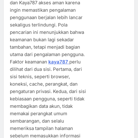
dan Kaya787 akses aman karena
ingin memastikan pengalaman
penggunaan berjalan lebih lancar
sekaligus terlindungi. Pola
pencarian ini menunjukkan bahwa
keamanan bukan lagi sekadar
tambahan, tetapi menjadi bagian
utama dari pengalaman pengguna.
Faktor keamanan
kaya787
perlu
dilihat dari dua sisi. Pertama, dari
sisi teknis, seperti browser,
koneksi, cache, perangkat, dan
pengaturan privasi. Kedua, dari sisi
kebiasaan pengguna, seperti tidak
membagikan data akun, tidak
memakai perangkat umum
sembarangan, dan selalu
memeriksa tampilan halaman
sebelum memasukkan informasi