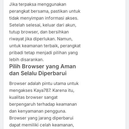
Jika terpaksa menggunakan
perangkat bersama, pastikan untuk
tidak menyimpan informasi akses.
Setelah selesai, keluar dari akun,
tutup browser, dan bersihkan
riwayat jika diperlukan. Namun,
untuk keamanan terbaik, perangkat
pribadi tetap menjadi pilihan yang
lebih disarankan.
Pilih Browser yang Aman
dan Selalu Diperbarui
Browser adalah pintu utama untuk
mengakses Kaya787. Karena itu,
kualitas browser sangat
berpengaruh terhadap keamanan
dan kenyamanan pengguna.
Browser yang jarang diperbarui
dapat memiliki celah keamanan,