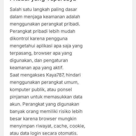
Salah satu langkah paling dasar
dalam menjaga keamanan adalah
menggunakan perangkat pribadi.
Perangkat pribadi lebih mudah
dikontrol karena pengguna
mengetahui aplikasi apa saja yang
terpasang, browser apa yang
digunakan, dan pengaturan
keamanan apa yang aktif.
Saat mengakses Kaya787, hindari
menggunakan perangkat umum,
komputer publik, atau ponsel
pinjaman untuk memasukkan data
akun. Perangkat yang digunakan
banyak orang memiliki risiko lebih
besar karena browser mungkin
menyimpan riwayat, cache, cookie,
atau data login secara otomatis.