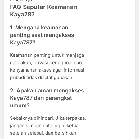
FAQ Seputar Keamanan
Kaya787
1. Mengapa keamanan
penting saat mengakses
Kaya787?
Keamanan penting untuk menjaga
data akun, privasi pengguna, dan
kenyamanan akses agar informasi
pribadi tidak disalahgunakan.
2. Apakah aman mengakses
Kaya787 dari perangkat
umum?
Sebaiknya dihindari. Jika terpaksa,
jangan simpan data login, keluar
setelah selesai, dan bersihkan