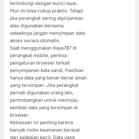
terlindungi dengan kunci layar,
fitur ini bisa cukup praktis. Tetapi
jika perangkat sering dipinjamkan
atau digunakan bersama,
sebaiknya jangan menyimpan data
akses secara otomatis.
Saat menggunakan Kaya787 di
perangkat mobile, periksa
pengaturan browser terkait
penyimpanan kata sandi. Pastikan
hanya data yang benar-benar aman
yang tersimpan. Jika perangkat
pernah digunakan orang lain,
pertimbangkan untuk meninjau
kembali data yang tersimpan di
browser.
Kebiasaan ini penting karena
banyak risiko keamanan berasal
dari kelalaian kecil. Data yang