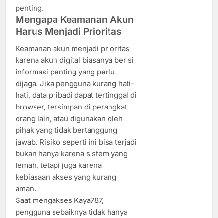
penting.
Mengapa Keamanan Akun
Harus Menjadi Prioritas
Keamanan akun menjadi prioritas
karena akun digital biasanya berisi
informasi penting yang perlu
dijaga. Jika pengguna kurang hati-
hati, data pribadi dapat tertinggal di
browser, tersimpan di perangkat
orang lain, atau digunakan oleh
pihak yang tidak bertanggung
jawab. Risiko seperti ini bisa terjadi
bukan hanya karena sistem yang
lemah, tetapi juga karena
kebiasaan akses yang kurang
aman.
Saat mengakses Kaya787,
pengguna sebaiknya tidak hanya