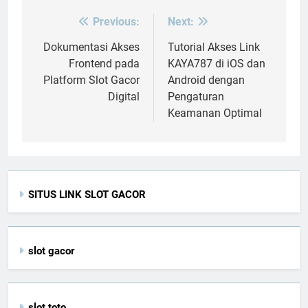
Previous:
Next:
Post
navigation
Dokumentasi Akses
Tutorial Akses Link
Frontend pada
KAYA787 di iOS dan
Platform Slot Gacor
Android dengan
Digital
Pengaturan
Keamanan Optimal
SITUS LINK SLOT GACOR
slot gacor
slot toto