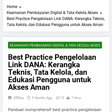
Home
Keamanan Pembayaran Digital & Tata Kelola Akses
Best Practice Pengelolaan Link DANA: Kerangka Teknis,
Tata Kelola, dan Edukasi Pengguna untuk Akses Aman
KEAMANAN PEMBAYARAN DIGITAL & TATA KELOLA AKSES
Best Practice Pengelolaan
Link DANA: Kerangka
Teknis, Tata Kelola, dan
Edukasi Pengguna untuk
Akses Aman
0
3fff2ea
9 Months Ago
7 Mins
Panduan komprehensif best practice pengelolaan