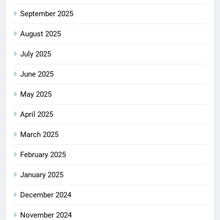
September 2025
August 2025
July 2025
June 2025
May 2025
April 2025
March 2025
February 2025
January 2025
December 2024
November 2024