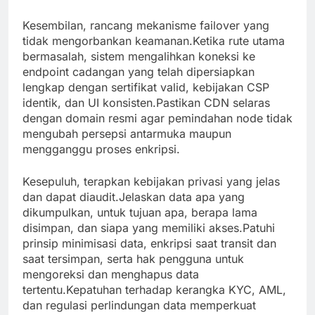
Kesembilan, rancang mekanisme failover yang
tidak mengorbankan keamanan.Ketika rute utama
bermasalah, sistem mengalihkan koneksi ke
endpoint cadangan yang telah dipersiapkan
lengkap dengan sertifikat valid, kebijakan CSP
identik, dan UI konsisten.Pastikan CDN selaras
dengan domain resmi agar pemindahan node tidak
mengubah persepsi antarmuka maupun
mengganggu proses enkripsi.
Kesepuluh, terapkan kebijakan privasi yang jelas
dan dapat diaudit.Jelaskan data apa yang
dikumpulkan, untuk tujuan apa, berapa lama
disimpan, dan siapa yang memiliki akses.Patuhi
prinsip minimisasi data, enkripsi saat transit dan
saat tersimpan, serta hak pengguna untuk
mengoreksi dan menghapus data
tertentu.Kepatuhan terhadap kerangka KYC, AML,
dan regulasi perlindungan data memperkuat