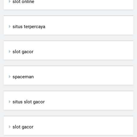
slot online
situs terpercaya
slot gacor
spaceman
situs slot gacor
slot gacor