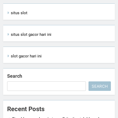
situs slot
situs slot gacor hari ini
slot gacor hari ini
Search
SEARCH
Recent Posts