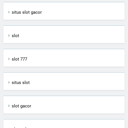
situs slot gacor
slot
slot 777
situs slot
slot gacor