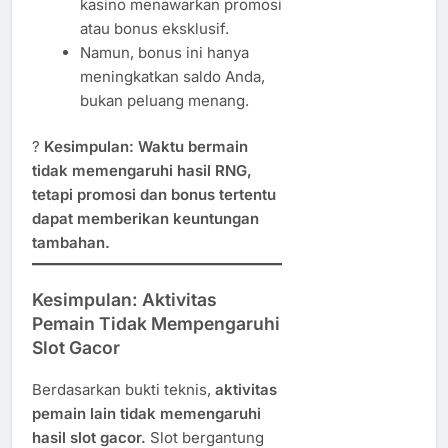
kasino menawarkan promosi
atau bonus eksklusif.
Namun, bonus ini hanya
meningkatkan saldo Anda,
bukan peluang menang.
?
Kesimpulan:
Waktu bermain
tidak memengaruhi hasil RNG,
tetapi promosi dan bonus tertentu
dapat memberikan keuntungan
tambahan.
Kesimpulan: Aktivitas
Pemain Tidak Mempengaruhi
Slot Gacor
Berdasarkan bukti teknis,
aktivitas
pemain lain tidak memengaruhi
hasil slot gacor.
Slot bergantung