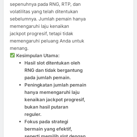
sepenuhnya pada RNG, RTP, dan
volatilitas yang telah ditentukan
sebelumnya. Jumlah pemain hanya
memengaruhi laju kenaikan
jackpot progresif, tetapi tidak
memengaruhi peluang Anda untuk
menang.
Kesimpulan Utama:
Hasil slot ditentukan oleh
RNG dan tidak bergantung
pada jumlah pemain.
Peningkatan jumlah pemain
hanya memengaruhi laju
kenaikan jackpot progresif,
bukan hasil putaran
reguler.
Fokus pada strategi
bermain yang efektif,
seperti memilih slot dengan