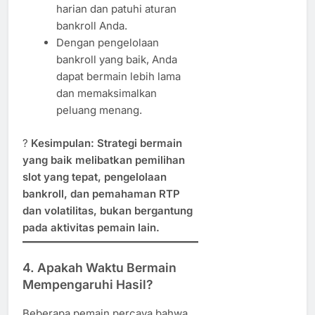
harian dan patuhi aturan
bankroll Anda.
Dengan pengelolaan
bankroll yang baik, Anda
dapat bermain lebih lama
dan memaksimalkan
peluang menang.
?
Kesimpulan:
Strategi bermain
yang baik melibatkan pemilihan
slot yang tepat, pengelolaan
bankroll, dan pemahaman RTP
dan volatilitas, bukan bergantung
pada aktivitas pemain lain.
4. Apakah Waktu Bermain
Mempengaruhi Hasil?
Beberapa pemain percaya bahwa