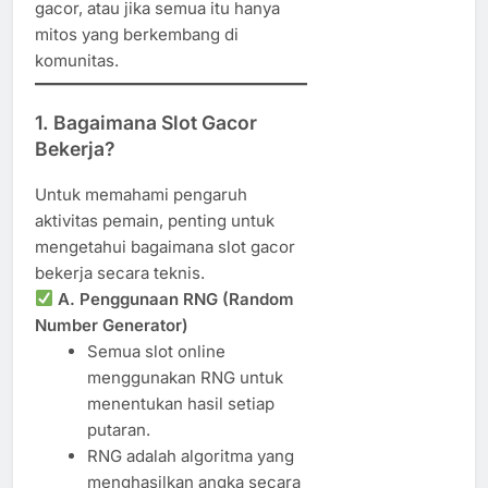
gacor, atau jika semua itu hanya
mitos yang berkembang di
komunitas.
1. Bagaimana Slot Gacor
Bekerja?
Untuk memahami pengaruh
aktivitas pemain, penting untuk
mengetahui bagaimana slot gacor
bekerja secara teknis.
A. Penggunaan RNG (Random
Number Generator)
Semua slot online
menggunakan RNG untuk
menentukan hasil setiap
putaran.
RNG adalah algoritma yang
menghasilkan angka secara