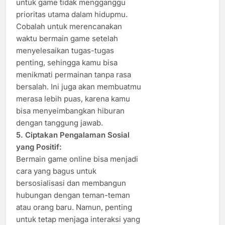
untuk game tidak mengganggu
prioritas utama dalam hidupmu.
Cobalah untuk merencanakan
waktu bermain game setelah
menyelesaikan tugas-tugas
penting, sehingga kamu bisa
menikmati permainan tanpa rasa
bersalah. Ini juga akan membuatmu
merasa lebih puas, karena kamu
bisa menyeimbangkan hiburan
dengan tanggung jawab.
5. Ciptakan Pengalaman Sosial
yang Positif:
Bermain game online bisa menjadi
cara yang bagus untuk
bersosialisasi dan membangun
hubungan dengan teman-teman
atau orang baru. Namun, penting
untuk tetap menjaga interaksi yang