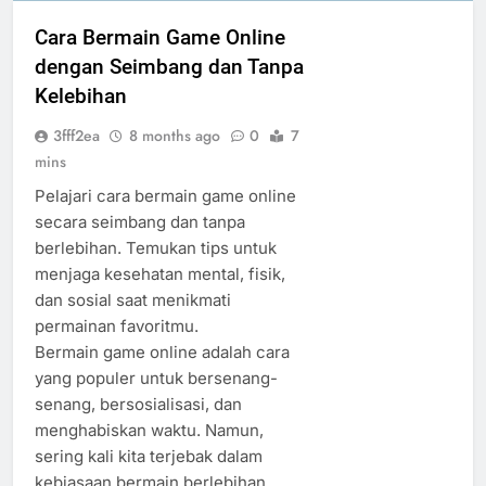
Cara Bermain Game Online
dengan Seimbang dan Tanpa
Kelebihan
3fff2ea
8 months ago
0
7
mins
Pelajari cara bermain game online
secara seimbang dan tanpa
berlebihan. Temukan tips untuk
menjaga kesehatan mental, fisik,
dan sosial saat menikmati
permainan favoritmu.
Bermain game online adalah cara
yang populer untuk bersenang-
senang, bersosialisasi, dan
menghabiskan waktu. Namun,
sering kali kita terjebak dalam
kebiasaan bermain berlebihan