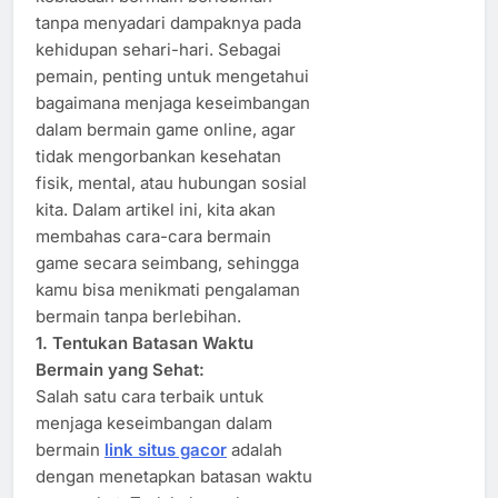
tanpa menyadari dampaknya pada
kehidupan sehari-hari. Sebagai
pemain, penting untuk mengetahui
bagaimana menjaga keseimbangan
dalam bermain game online, agar
tidak mengorbankan kesehatan
fisik, mental, atau hubungan sosial
kita. Dalam artikel ini, kita akan
membahas cara-cara bermain
game secara seimbang, sehingga
kamu bisa menikmati pengalaman
bermain tanpa berlebihan.
1. Tentukan Batasan Waktu
Bermain yang Sehat:
Salah satu cara terbaik untuk
menjaga keseimbangan dalam
bermain
link situs gacor
adalah
dengan menetapkan batasan waktu