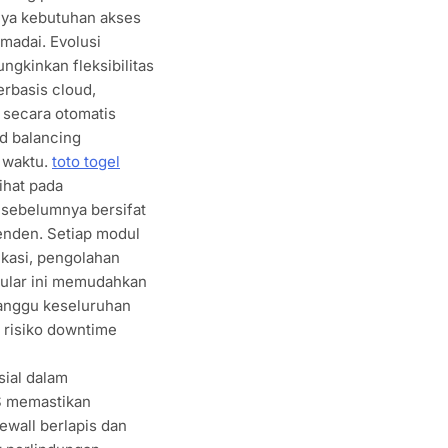
tnya kebutuhan akses
madai. Evolusi
gkinkan fleksibilitas
erbasis cloud,
n secara otomatis
d balancing
 waktu.
toto togel
lihat pada
 sebelumnya bersifat
enden. Setiap modul
ikasi, pengolahan
dular ini memudahkan
anggu keseluruhan
a risiko downtime
sial dalam
LS memastikan
ewall berlapis dan