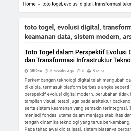
Home
toto togel, evolusi digital, transformasi te
toto togel, evolusi digital, transfor
keamanan data, sistem modern, arsit
Toto Togel dalam Perspektif Evolusi 
dan Transformasi Infrastruktur Tekno
3fff2ea
5 Months Ago
0
5 Mins
Perkembangan teknologi digital telah mengubah ca
dikelola, termasuk platform berbasis angka seperti
perspektif evolusi digital modern, perubahan tidak 
tampilan visual, tetapi juga pada arsitektur backen
serta sistem keamanan yang semakin terintegrasi. T
menjadi fondasi utama dalam menjaga stabilitas dan
tengah dinamika teknologi yang terus berkembang.
Pada tahap awal digitalisasi, sistem biasanya berg