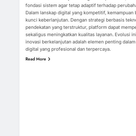
fondasi sistem agar tetap adaptif terhadap perubah
Dalam lanskap digital yang kompetitif, kemampuan 
kunci keberlanjutan. Dengan strategi berbasis tek
pendekatan yang terstruktur, platform dapat mempe
sekaligus meningkatkan kualitas layanan. Evolusi 
inovasi berkelanjutan adalah elemen penting dal
digital yang profesional dan terpercaya.
Read More