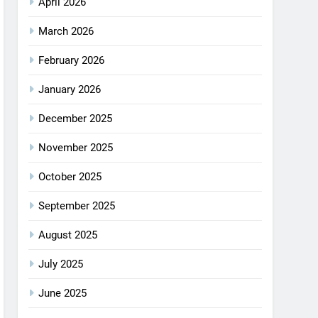
April 2026
March 2026
February 2026
January 2026
December 2025
November 2025
October 2025
September 2025
August 2025
July 2025
June 2025