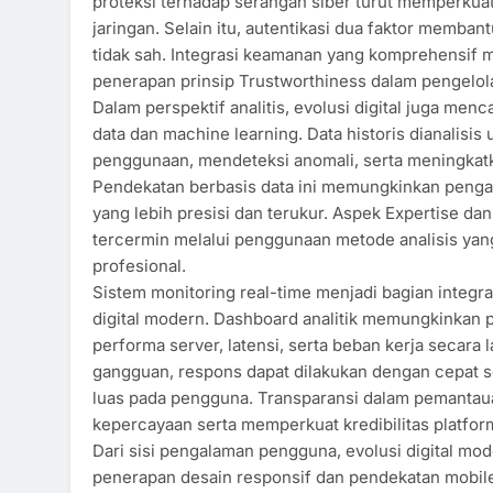
proteksi terhadap serangan siber turut memperkua
jaringan. Selain itu, autentikasi dua faktor memba
tidak sah. Integrasi keamanan yang komprehensif
penerapan prinsip Trustworthiness dalam pengelol
Dalam perspektif analitis, evolusi digital juga me
data dan machine learning. Data historis dianalisi
penggunaan, mendeteksi anomali, serta meningkat
Pendekatan berbasis data ini memungkinkan peng
yang lebih presisi dan terukur. Aspek Expertise dan
tercermin melalui penggunaan metode analisis yan
profesional.
Sistem monitoring real-time menjadi bagian integra
digital modern. Dashboard analitik memungkinkan
performa server, latensi, serta beban kerja secara l
gangguan, respons dapat dilakukan dengan cepat
luas pada pengguna. Transparansi dalam pemanta
kepercayaan serta memperkuat kredibilitas platfor
Dari sisi pengalaman pengguna, evolusi digital m
penerapan desain responsif dan pendekatan mobile-