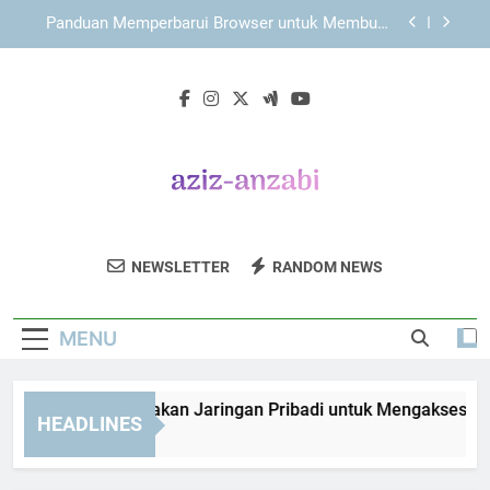
Skip
Panduan Memperbarui Browser untuk Membuka
to
LEBAH4D Link Alternatif
content
Cara Mengoptimalkan Tampilan KAYA787
Alternatif pada Layar Kecil
Panduan Mengatasi Gangguan Cache pada
KAYA787 Alternatif
Tips Menggunakan Jaringan Pribadi untuk
Mengakses Situs dengan Lebih Aman
Panduan Memperbarui Browser untuk Membuka
LEBAH4D Link Alternatif
Aziz Anzabi
Jelajahi Karya Seni Kreatif Dari Aziz Anzabi
Cara Mengoptimalkan Tampilan KAYA787
NEWSLETTER
RANDOM NEWS
Alternatif pada Layar Kecil
Yang Menginspirasi.
Panduan Mengatasi Gangguan Cache pada
KAYA787 Alternatif
MENU
Tips Menggunakan Jaringan Pribadi untuk Mengakses Situ
HEADLINES
2 Weeks Ago