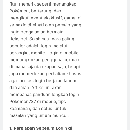
fitur menarik seperti menangkap
Pokémon, bertarung, dan
mengikuti event eksklusif, game ini
semakin diminati oleh pemain yang
ingin pengalaman bermain
fleksibel. Salah satu cara paling
populer adalah login melalui
perangkat mobile. Login di mobile
memungkinkan pengguna bermain
di mana saja dan kapan saja, tetapi
juga memerlukan perhatian khusus
agar proses login berjalan lancar
dan aman. Artikel ini akan
membahas panduan lengkap login
Pokemon787 di mobile, tips
keamanan, dan solusi untuk
masalah yang umum muncul.
1. Persiapan Sebelum Login di