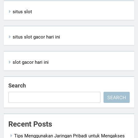
situs slot
situs slot gacor hari ini
slot gacor hari ini
Search
SEARCH
Recent Posts
Tips Menggunakan Jaringan Pribadi untuk Mengakses