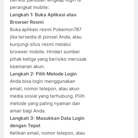
perangkat mobile:
Langkah 1: Buka Aplikasi atau
Browser Resmi
Buka aplikasi resmi Pokemon787
jika tersedia di ponsel Anda, atau
kunjungi situs resmi melalui
browser mobile. Hindari sumber
pihak ketiga yang berisiko merusak
keamanan akun.
Langkah 2: Pilih Metode Login
Anda bisa login menggunakan
email, nomor telepon, atau akun
media sosial yang terhubung. Pilih
metode yang paling nyaman dan
aman bagi Anda.
Langkah 3: Masukkan Data Login
dengan Tepat
Ketikan email, nomor telepon, atau