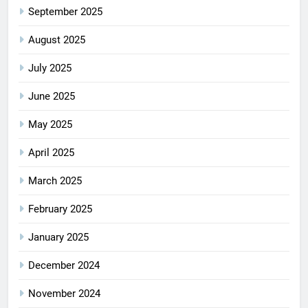
September 2025
August 2025
July 2025
June 2025
May 2025
April 2025
March 2025
February 2025
January 2025
December 2024
November 2024