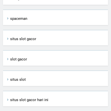
spaceman
situs slot gacor
slot gacor
situs slot
situs slot gacor hari ini