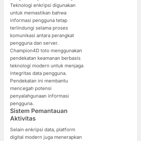
Teknologi enkripsi digunakan
untuk memastikan bahwa
informasi pengguna tetap
terlindungi selama proses
komunikasi antara perangkat
pengguna dan server.
Champion4D toto menggunakan
pendekatan keamanan berbasis
teknologi modern untuk menjaga
integritas data pengguna.
Pendekatan ini membantu
mencegah potensi
penyalahgunaan informasi
pengguna.
Sistem Pemantauan
Aktivitas
Selain enkripsi data, platform
digital modern juga menerapkan