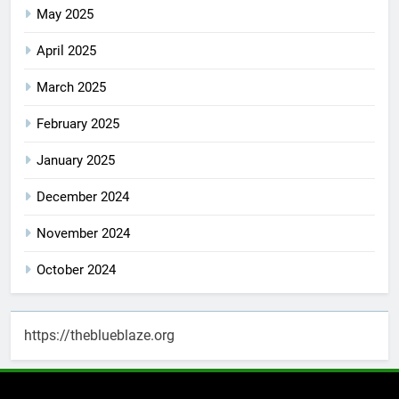
May 2025
April 2025
March 2025
February 2025
January 2025
December 2024
November 2024
October 2024
https://theblueblaze.org