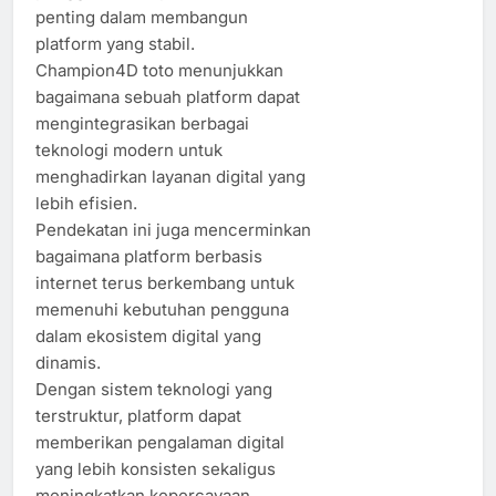
penting dalam membangun
platform yang stabil.
Champion4D toto menunjukkan
bagaimana sebuah platform dapat
mengintegrasikan berbagai
teknologi modern untuk
menghadirkan layanan digital yang
lebih efisien.
Pendekatan ini juga mencerminkan
bagaimana platform berbasis
internet terus berkembang untuk
memenuhi kebutuhan pengguna
dalam ekosistem digital yang
dinamis.
Dengan sistem teknologi yang
terstruktur, platform dapat
memberikan pengalaman digital
yang lebih konsisten sekaligus
meningkatkan kepercayaan