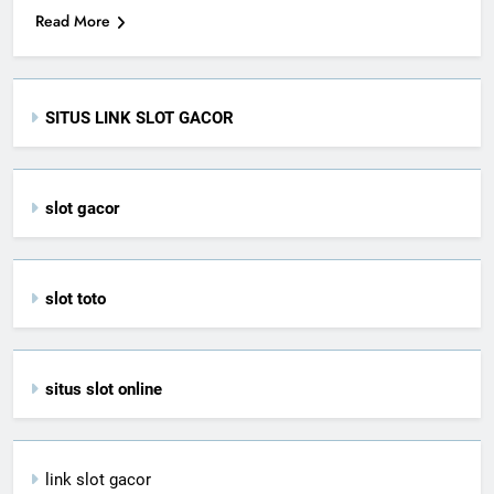
Read More
SITUS LINK SLOT GACOR
slot gacor
slot toto
situs slot online
link slot gacor