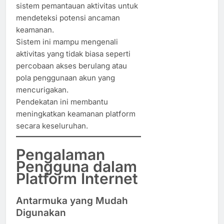
sistem pemantauan aktivitas untuk
mendeteksi potensi ancaman
keamanan.
Sistem ini mampu mengenali
aktivitas yang tidak biasa seperti
percobaan akses berulang atau
pola penggunaan akun yang
mencurigakan.
Pendekatan ini membantu
meningkatkan keamanan platform
secara keseluruhan.
Pengalaman
Pengguna dalam
Platform Internet
Antarmuka yang Mudah
Digunakan