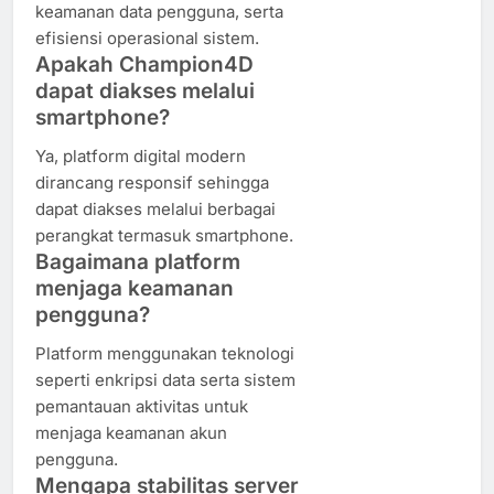
keamanan data pengguna, serta
efisiensi operasional sistem.
Apakah Champion4D
dapat diakses melalui
smartphone?
Ya, platform digital modern
dirancang responsif sehingga
dapat diakses melalui berbagai
perangkat termasuk smartphone.
Bagaimana platform
menjaga keamanan
pengguna?
Platform menggunakan teknologi
seperti enkripsi data serta sistem
pemantauan aktivitas untuk
menjaga keamanan akun
pengguna.
Mengapa stabilitas server