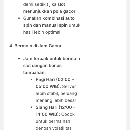
demi sedikit jika
slot
menunjukkan pola gacor
.
Gunakan
kombinasi auto
spin dan manual spin
untuk
hasil lebih optimal.
4. Bermain di Jam Gacor
Jam terbaik untuk bermain
slot dengan bonus
tambahan:
Pagi Hari (02:00 –
05:00 WIB)
: Server
lebih stabil, peluang
menang lebih besar
Siang Hari (12:00 –
14:00 WIB)
: Cocok
untuk permainan
dengan volatilitas