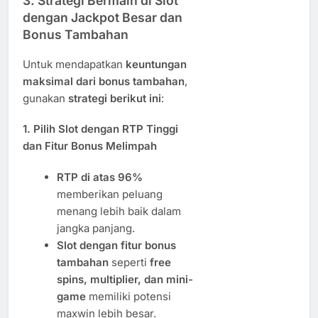
3. Strategi Bermain di Slot
dengan Jackpot Besar dan
Bonus Tambahan
Untuk mendapatkan
keuntungan
maksimal dari bonus tambahan
,
gunakan
strategi berikut ini
:
1. Pilih Slot dengan RTP Tinggi
dan Fitur Bonus Melimpah
RTP di atas 96%
memberikan peluang
menang lebih baik dalam
jangka panjang.
Slot dengan fitur bonus
tambahan
seperti
free
spins, multiplier, dan mini-
game
memiliki potensi
maxwin lebih besar.