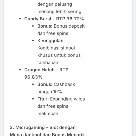
dengan peluang
menang lebih sering
Candy Burst – RTP 96.72%
Bonus:
Bonus deposit
dan free spins
Keunggulan:
Kombinasi simbol
khusus untuk bonus
tambahan
Dragon Hatch – RTP
96.83%
Bonus:
Cashback
hingga 10%
Fitur:
Expanding wilds
dan free spins
melimpah
3. Microgaming – Slot dengan
Mega Jackpot dan Bonus Menarik