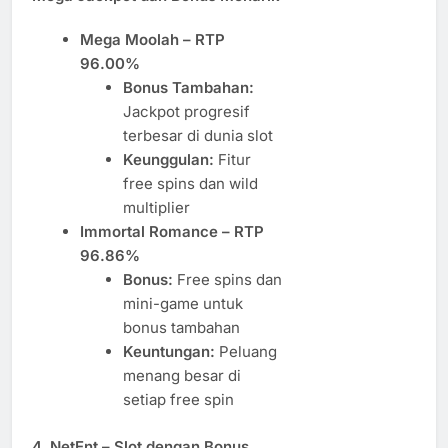
Mega Moolah – RTP
96.00%
Bonus Tambahan:
Jackpot progresif
terbesar di dunia slot
Keunggulan:
Fitur
free spins dan wild
multiplier
Immortal Romance – RTP
96.86%
Bonus:
Free spins dan
mini-game untuk
bonus tambahan
Keuntungan:
Peluang
menang besar di
setiap free spin
4. NetEnt – Slot dengan Bonus