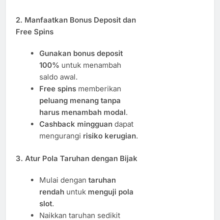
2. Manfaatkan Bonus Deposit dan
Free Spins
Gunakan bonus deposit
100%
untuk menambah
saldo awal.
Free spins
memberikan
peluang menang tanpa
harus menambah modal
.
Cashback mingguan
dapat
mengurangi
risiko kerugian
.
3. Atur Pola Taruhan dengan Bijak
Mulai dengan
taruhan
rendah
untuk
menguji pola
slot
.
Naikkan taruhan sedikit