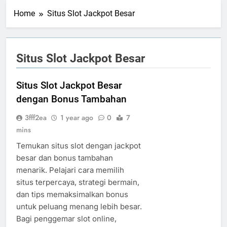
Home
Situs Slot Jackpot Besar
Situs Slot Jackpot Besar
Situs Slot Jackpot Besar
dengan Bonus Tambahan
3fff2ea
1 year ago
0
7
mins
Temukan situs slot dengan jackpot
besar dan bonus tambahan
menarik. Pelajari cara memilih
situs terpercaya, strategi bermain,
dan tips memaksimalkan bonus
untuk peluang menang lebih besar.
Bagi penggemar slot online,