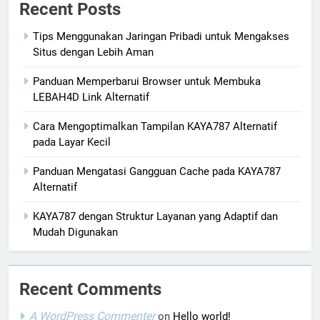
Recent Posts
Tips Menggunakan Jaringan Pribadi untuk Mengakses
Situs dengan Lebih Aman
Panduan Memperbarui Browser untuk Membuka
LEBAH4D Link Alternatif
Cara Mengoptimalkan Tampilan KAYA787 Alternatif
pada Layar Kecil
Panduan Mengatasi Gangguan Cache pada KAYA787
Alternatif
KAYA787 dengan Struktur Layanan yang Adaptif dan
Mudah Digunakan
Recent Comments
A WordPress Commenter
on
Hello world!