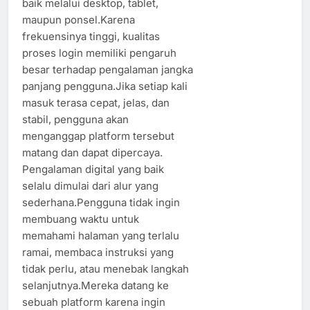
baik melalui desktop, tablet,
maupun ponsel.Karena
frekuensinya tinggi, kualitas
proses login memiliki pengaruh
besar terhadap pengalaman jangka
panjang pengguna.Jika setiap kali
masuk terasa cepat, jelas, dan
stabil, pengguna akan
menganggap platform tersebut
matang dan dapat dipercaya.
Pengalaman digital yang baik
selalu dimulai dari alur yang
sederhana.Pengguna tidak ingin
membuang waktu untuk
memahami halaman yang terlalu
ramai, membaca instruksi yang
tidak perlu, atau menebak langkah
selanjutnya.Mereka datang ke
sebuah platform karena ingin