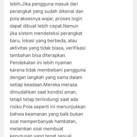
lebih.Jika pengguna masuk dari
perangkat yang sudah dikenal dan
pola aksesnya wajar, proses login
dapat dibuat lebih cepat.Namun
jika sistem mendeteksi perangkat
baru, lokasi yang berbeda, atau
aktivitas yang tidak biasa, verifikasi
tambahan bisa diterapkan.
Pendekatan ini lebih nyaman
karena tidak membebani pengguna
dengan langkah yang sama dalam
setiap keadaan.Mereka merasa
dimudahkan saat kondisi aman,
tetapi tetap terlindungi saat ada
risiko.Pola seperti ini menunjukkan
bahwa keamanan yang baik bukan
soal memperbanyak hambatan,
melainkan soal membuat
keputusan yang tepat sesuai