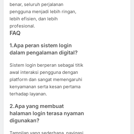
benar, seluruh perjalanan
pengguna menjadi lebih ringan,
lebih efisien, dan lebih
profesional.
FAQ
1.Apa peran sistem login
dalam pengalaman digital?
Sistem login berperan sebagai titik
awal interaksi pengguna dengan
platform dan sangat memengaruhi
kenyamanan serta kesan pertama
terhadap layanan.
2.Apa yang membuat
halaman login terasa nyaman
digunakan?
Tampilan yang sederhana, navigasi