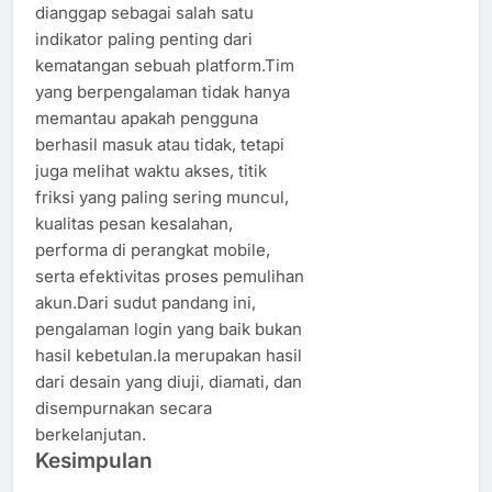
dianggap sebagai salah satu
indikator paling penting dari
kematangan sebuah platform.Tim
yang berpengalaman tidak hanya
memantau apakah pengguna
berhasil masuk atau tidak, tetapi
juga melihat waktu akses, titik
friksi yang paling sering muncul,
kualitas pesan kesalahan,
performa di perangkat mobile,
serta efektivitas proses pemulihan
akun.Dari sudut pandang ini,
pengalaman login yang baik bukan
hasil kebetulan.Ia merupakan hasil
dari desain yang diuji, diamati, dan
disempurnakan secara
berkelanjutan.
Kesimpulan