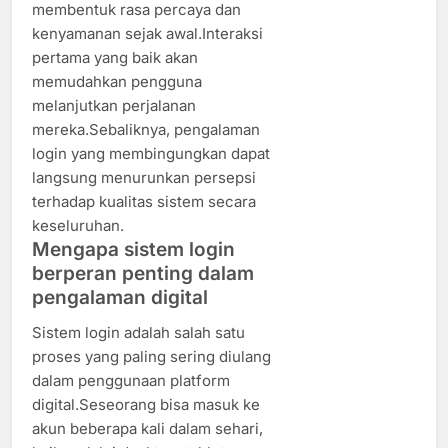
membentuk rasa percaya dan
kenyamanan sejak awal.Interaksi
pertama yang baik akan
memudahkan pengguna
melanjutkan perjalanan
mereka.Sebaliknya, pengalaman
login yang membingungkan dapat
langsung menurunkan persepsi
terhadap kualitas sistem secara
keseluruhan.
Mengapa sistem login
berperan penting dalam
pengalaman digital
Sistem login adalah salah satu
proses yang paling sering diulang
dalam penggunaan platform
digital.Seseorang bisa masuk ke
akun beberapa kali dalam sehari,