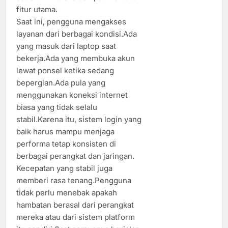
fitur utama.
Saat ini, pengguna mengakses
layanan dari berbagai kondisi.Ada
yang masuk dari laptop saat
bekerja.Ada yang membuka akun
lewat ponsel ketika sedang
bepergian.Ada pula yang
menggunakan koneksi internet
biasa yang tidak selalu
stabil.Karena itu, sistem login yang
baik harus mampu menjaga
performa tetap konsisten di
berbagai perangkat dan jaringan.
Kecepatan yang stabil juga
memberi rasa tenang.Pengguna
tidak perlu menebak apakah
hambatan berasal dari perangkat
mereka atau dari sistem platform