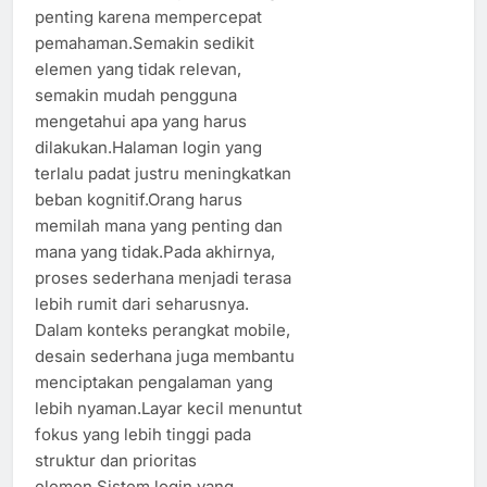
penting karena mempercepat
pemahaman.Semakin sedikit
elemen yang tidak relevan,
semakin mudah pengguna
mengetahui apa yang harus
dilakukan.Halaman login yang
terlalu padat justru meningkatkan
beban kognitif.Orang harus
memilah mana yang penting dan
mana yang tidak.Pada akhirnya,
proses sederhana menjadi terasa
lebih rumit dari seharusnya.
Dalam konteks perangkat mobile,
desain sederhana juga membantu
menciptakan pengalaman yang
lebih nyaman.Layar kecil menuntut
fokus yang lebih tinggi pada
struktur dan prioritas
elemen.Sistem login yang