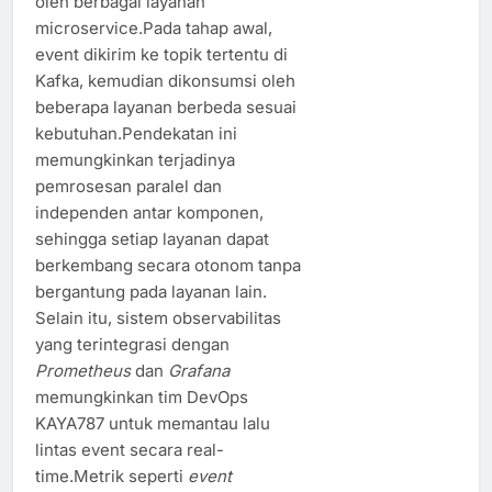
oleh berbagai layanan
microservice.Pada tahap awal,
event dikirim ke topik tertentu di
Kafka, kemudian dikonsumsi oleh
beberapa layanan berbeda sesuai
kebutuhan.Pendekatan ini
memungkinkan terjadinya
pemrosesan paralel dan
independen antar komponen,
sehingga setiap layanan dapat
berkembang secara otonom tanpa
bergantung pada layanan lain.
Selain itu, sistem observabilitas
yang terintegrasi dengan
Prometheus
dan
Grafana
memungkinkan tim DevOps
KAYA787 untuk memantau lalu
lintas event secara real-
time.Metrik seperti
event