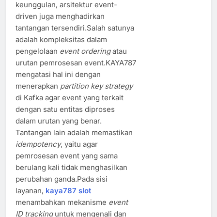
keunggulan, arsitektur event-
driven juga menghadirkan
tantangan tersendiri.Salah satunya
adalah kompleksitas dalam
pengelolaan
event ordering
atau
urutan pemrosesan event.KAYA787
mengatasi hal ini dengan
menerapkan
partition key strategy
di Kafka agar event yang terkait
dengan satu entitas diproses
dalam urutan yang benar.
Tantangan lain adalah memastikan
idempotency
, yaitu agar
pemrosesan event yang sama
berulang kali tidak menghasilkan
perubahan ganda.Pada sisi
layanan,
kaya787 slot
menambahkan mekanisme
event
ID tracking
untuk mengenali dan