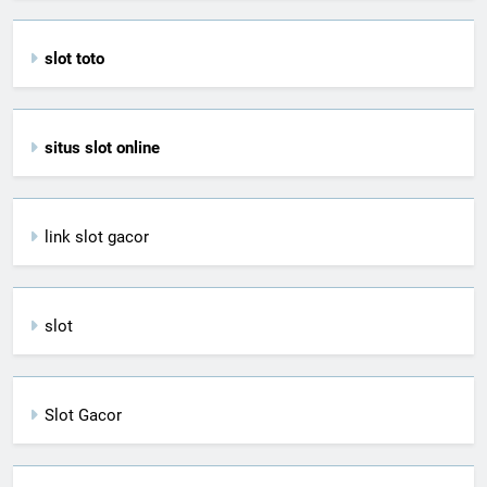
slot toto
situs slot online
link slot gacor
slot
Slot Gacor