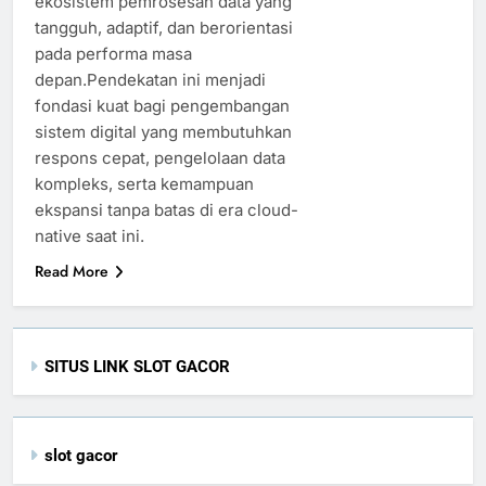
ekosistem pemrosesan data yang
tangguh, adaptif, dan berorientasi
pada performa masa
depan.Pendekatan ini menjadi
fondasi kuat bagi pengembangan
sistem digital yang membutuhkan
respons cepat, pengelolaan data
kompleks, serta kemampuan
ekspansi tanpa batas di era cloud-
native saat ini.
Read More
SITUS LINK SLOT GACOR
slot gacor