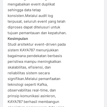
mengabaikan event duplikat
sehingga data tetap
konsisten.Melalui audit log
terpusat, seluruh event yang telah
diproses dapat ditelusuri untuk
tujuan pemantauan dan kepatuhan.
Kesimpulan
Studi arsitektur event-driven pada
sistem KAYA787 menunjukkan
bagaimana pendekatan berbasis
peristiwa mampu meningkatkan
skalabilitas, efisiensi, dan
reliabilitas sistem secara
signifikan.Melalui pemanfaatan
teknologi seperti Kafka,
observabilitas real-time, dan
prinsip komunikasi asinkron,
KAYA787 berhasil membangun