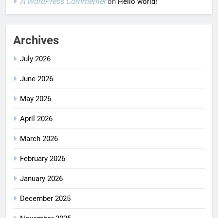
A WordPress Commenter
on
Hello world!
Archives
July 2026
June 2026
May 2026
April 2026
March 2026
February 2026
January 2026
December 2025