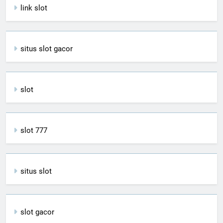
link slot
situs slot gacor
slot
slot 777
situs slot
slot gacor