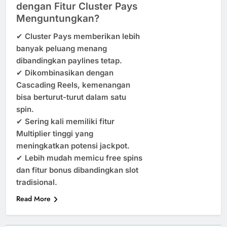
dengan Fitur Cluster Pays
Menguntungkan?
✔
Cluster Pays memberikan lebih
banyak peluang menang
dibandingkan paylines tetap.
✔
Dikombinasikan dengan
Cascading Reels, kemenangan
bisa berturut-turut dalam satu
spin.
✔
Sering kali memiliki fitur
Multiplier tinggi yang
meningkatkan potensi jackpot.
✔
Lebih mudah memicu free spins
dan fitur bonus dibandingkan slot
tradisional.
Read More