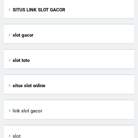
SITUS LINK SLOT GACOR
slot gacor
slot toto
situs slot online
link slot gacor
slot