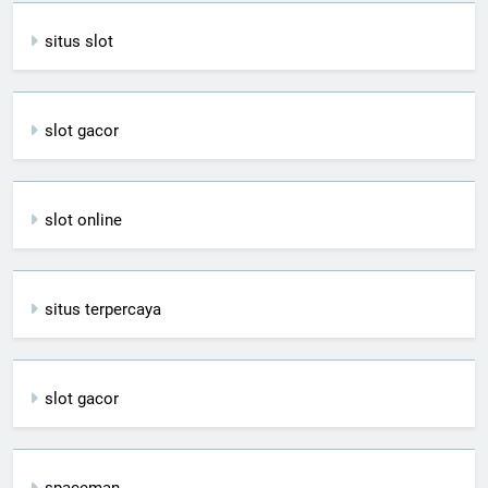
situs slot
slot gacor
slot online
situs terpercaya
slot gacor
spaceman