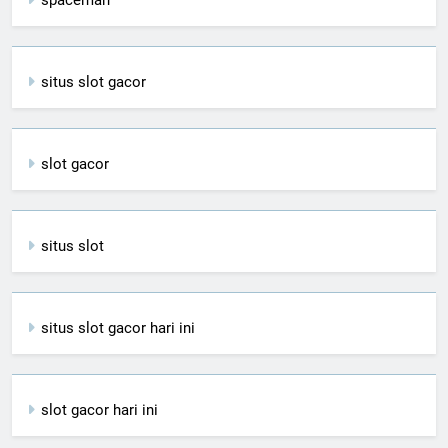
situs slot gacor
slot gacor
situs slot
situs slot gacor hari ini
slot gacor hari ini