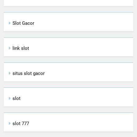
Slot Gacor
link slot
situs slot gacor
slot
slot 777