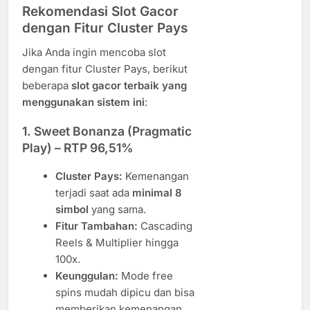
Rekomendasi Slot Gacor
dengan Fitur Cluster Pays
Jika Anda ingin mencoba slot
dengan fitur Cluster Pays, berikut
beberapa
slot gacor terbaik yang
menggunakan sistem ini
:
1. Sweet Bonanza (Pragmatic
Play) – RTP 96,51%
Cluster Pays:
Kemenangan
terjadi saat ada
minimal 8
simbol
yang sama.
Fitur Tambahan:
Cascading
Reels & Multiplier hingga
100x.
Keunggulan:
Mode free
spins mudah dipicu dan bisa
memberikan kemenangan