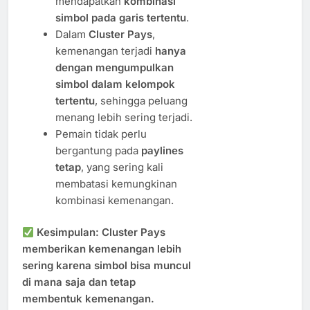
mendapatkan
kombinasi
simbol pada garis tertentu
.
Dalam
Cluster Pays
,
kemenangan terjadi
hanya
dengan mengumpulkan
simbol dalam kelompok
tertentu
, sehingga peluang
menang lebih sering terjadi.
Pemain tidak perlu
bergantung pada
paylines
tetap
, yang sering kali
membatasi kemungkinan
kombinasi kemenangan.
Kesimpulan:
Cluster Pays
memberikan kemenangan lebih
sering karena simbol bisa muncul
di mana saja dan tetap
membentuk kemenangan.