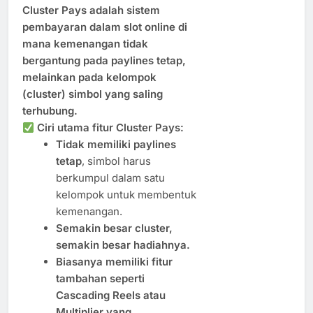
Cluster Pays adalah sistem
pembayaran dalam slot online di
mana kemenangan tidak
bergantung pada paylines tetap,
melainkan pada kelompok
(cluster) simbol yang saling
terhubung.
Ciri utama fitur Cluster Pays:
Tidak memiliki paylines
tetap
, simbol harus
berkumpul dalam satu
kelompok untuk membentuk
kemenangan.
Semakin besar cluster,
semakin besar hadiahnya.
Biasanya memiliki fitur
tambahan seperti
Cascading Reels atau
Multiplier yang