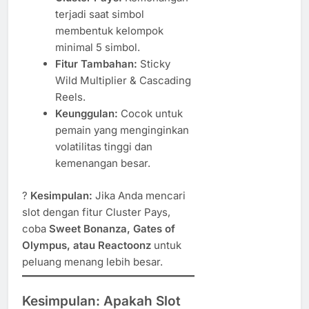
terjadi saat simbol
membentuk kelompok
minimal 5 simbol.
Fitur Tambahan:
Sticky
Wild Multiplier & Cascading
Reels.
Keunggulan:
Cocok untuk
pemain yang menginginkan
volatilitas tinggi dan
kemenangan besar.
?
Kesimpulan:
Jika Anda mencari
slot dengan fitur Cluster Pays,
coba
Sweet Bonanza, Gates of
Olympus, atau Reactoonz
untuk
peluang menang lebih besar.
Kesimpulan: Apakah Slot