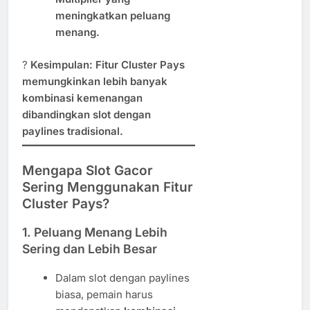
meningkatkan peluang
menang.
?
Kesimpulan:
Fitur Cluster Pays
memungkinkan lebih banyak
kombinasi kemenangan
dibandingkan slot dengan
paylines tradisional.
Mengapa Slot Gacor
Sering Menggunakan Fitur
Cluster Pays?
1. Peluang Menang Lebih
Sering dan Lebih Besar
Dalam slot dengan paylines
biasa, pemain harus