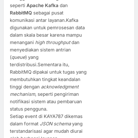
seperti
Apache Kafka
dan
RabbitMQ
sebagai pusat
komunikasi antar layanan.Kafka
digunakan untuk pemrosesan data
dalam skala besar karena mampu
menangani
high throughput
dan
menyediakan sistem antrian
(
queue
) yang
terdistribusi.Sementara itu,
RabbitMQ dipakai untuk tugas yang
membutuhkan tingkat keandalan
tinggi dengan
acknowledgment
mechanism
, seperti pengiriman
notifikasi sistem atau pembaruan
status pengguna.
Setiap event di KAYA787 dikemas
dalam format
JSON schema
yang
terstandarisasi agar mudah diurai