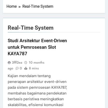
Home
Real-Time System
Real-Time System
Studi Arsitektur Event-Driven
untuk Pemrosesan Slot
KAYA787
3fff2ea
10 months
ago
0
8 mins
Kajian mendalam tentang
penerapan arsitektur event-driven
pada sistem pemrosesan KAYA787,
membahas bagaimana pendekatan
berbasis peristiwa meningkatkan
skalabilitas, efisiensi komunikasi