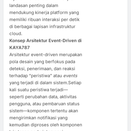
landasan penting dalam
mendukung kinerja platform yang
memiliki ribuan interaksi per detik
di berbagai lapisan infrastruktur
cloud.
Konsep Arsitektur Event-Driven di
KAYA787
Arsitektur event-driven merupakan
pola desain yang berfokus pada
deteksi, penerimaan, dan reaksi
terhadap “peristiwa” atau
events
yang terjadi di dalam sistem.Setiap
kali suatu peristiwa terjadi—
seperti perubahan data, aktivitas
pengguna, atau pembaruan status
sistem—komponen tertentu akan
mengirimkan notifikasi yang
kemudian diproses oleh komponen