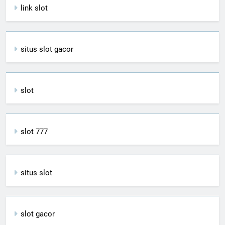
link slot
situs slot gacor
slot
slot 777
situs slot
slot gacor