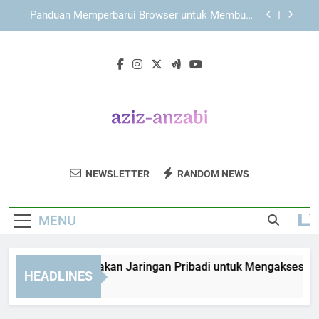
Skip
Panduan Memperbarui Browser untuk Membuka
to
LEBAH4D Link Alternatif
content
Cara Mengoptimalkan Tampilan KAYA787
Alternatif pada Layar Kecil
Panduan Mengatasi Gangguan Cache pada
KAYA787 Alternatif
Tips Menggunakan Jaringan Pribadi untuk
Mengakses Situs dengan Lebih Aman
Panduan Memperbarui Browser untuk Membuka
LEBAH4D Link Alternatif
Aziz Anzabi
Jelajahi Karya Seni Kreatif Dari Aziz Anzabi
Cara Mengoptimalkan Tampilan KAYA787
NEWSLETTER
RANDOM NEWS
Alternatif pada Layar Kecil
Yang Menginspirasi.
Panduan Mengatasi Gangguan Cache pada
KAYA787 Alternatif
MENU
Tips Menggunakan Jaringan Pribadi untuk Mengakses Situ
HEADLINES
2 Weeks Ago