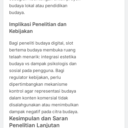
budaya lokal atau pendidikan
budaya.
Implikasi Penelitian dan
Kebijakan
Bagi peneliti budaya digital, slot
bertema budaya membuka ruang
telaah menarik: integrasi estetika
budaya vs dampak psikologis dan
sosial pada pengguna. Bagi
regulator kebijakan, perlu
dipertimbangkan mekanisme
kontrol agar representasi budaya
dalam konten komersial tidak
disalahgunakan atau menimbulkan
dampak negatif pada citra budaya.
Kesimpulan dan Saran
Penelitian Lanjutan