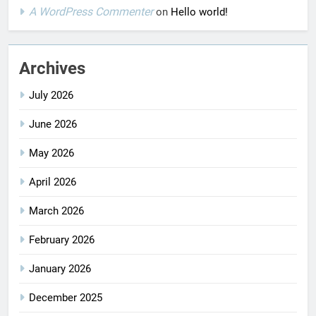
A WordPress Commenter
on
Hello world!
Archives
July 2026
June 2026
May 2026
April 2026
March 2026
February 2026
January 2026
December 2025