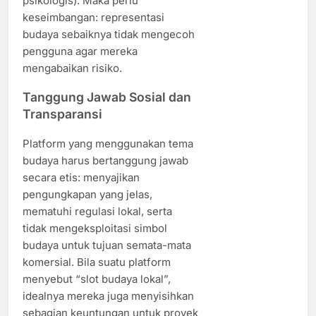
psikologis). Maka perlu
keseimbangan: representasi
budaya sebaiknya tidak mengecoh
pengguna agar mereka
mengabaikan risiko.
Tanggung Jawab Sosial dan
Transparansi
Platform yang menggunakan tema
budaya harus bertanggung jawab
secara etis: menyajikan
pengungkapan yang jelas,
mematuhi regulasi lokal, serta
tidak mengeksploitasi simbol
budaya untuk tujuan semata-mata
komersial. Bila suatu platform
menyebut “slot budaya lokal”,
idealnya mereka juga menyisihkan
sebagian keuntungan untuk proyek