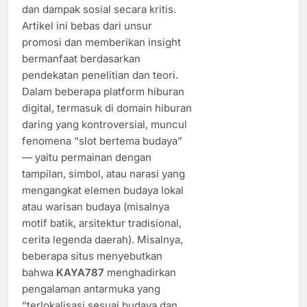
dan dampak sosial secara kritis.
Artikel ini bebas dari unsur
promosi dan memberikan insight
bermanfaat berdasarkan
pendekatan penelitian dan teori.
Dalam beberapa platform hiburan
digital, termasuk di domain hiburan
daring yang kontroversial, muncul
fenomena “slot bertema budaya”
— yaitu permainan dengan
tampilan, simbol, atau narasi yang
mengangkat elemen budaya lokal
atau warisan budaya (misalnya
motif batik, arsitektur tradisional,
cerita legenda daerah). Misalnya,
beberapa situs menyebutkan
bahwa
KAYA787
menghadirkan
pengalaman antarmuka yang
“terlokalisasi sesuai budaya dan