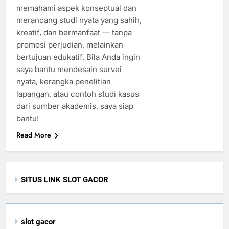
memahami aspek konseptual dan
merancang studi nyata yang sahih,
kreatif, dan bermanfaat — tanpa
promosi perjudian, melainkan
bertujuan edukatif. Bila Anda ingin
saya bantu mendesain survei
nyata, kerangka penelitian
lapangan, atau contoh studi kasus
dari sumber akademis, saya siap
bantu!
Read More
SITUS LINK SLOT GACOR
slot gacor