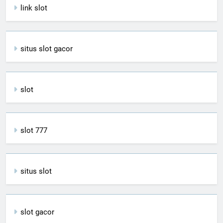
link slot
situs slot gacor
slot
slot 777
situs slot
slot gacor