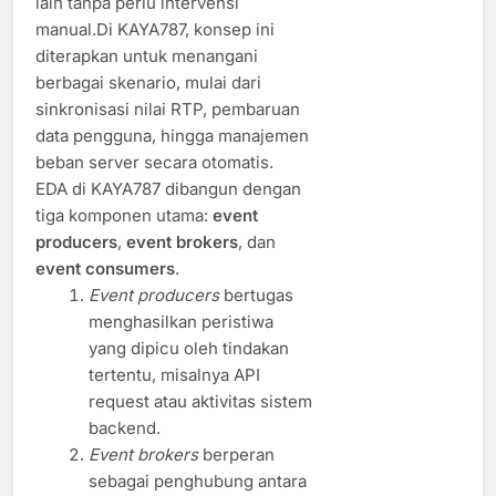
lain tanpa perlu intervensi
manual.Di KAYA787, konsep ini
diterapkan untuk menangani
berbagai skenario, mulai dari
sinkronisasi nilai RTP, pembaruan
data pengguna, hingga manajemen
beban server secara otomatis.
EDA di KAYA787 dibangun dengan
tiga komponen utama:
event
producers
,
event brokers
, dan
event consumers
.
Event producers
bertugas
menghasilkan peristiwa
yang dipicu oleh tindakan
tertentu, misalnya API
request atau aktivitas sistem
backend.
Event brokers
berperan
sebagai penghubung antara