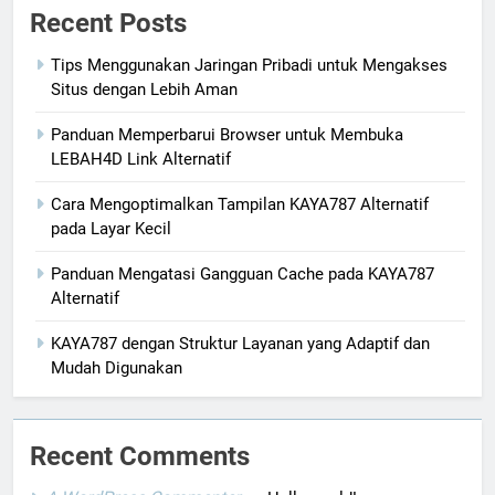
Recent Posts
Tips Menggunakan Jaringan Pribadi untuk Mengakses
Situs dengan Lebih Aman
Panduan Memperbarui Browser untuk Membuka
LEBAH4D Link Alternatif
Cara Mengoptimalkan Tampilan KAYA787 Alternatif
pada Layar Kecil
Panduan Mengatasi Gangguan Cache pada KAYA787
Alternatif
KAYA787 dengan Struktur Layanan yang Adaptif dan
Mudah Digunakan
Recent Comments