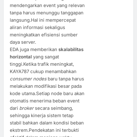
mendengarkan event yang relevan
tanpa harus menunggu tanggapan
langsung.Hal ini mempercepat
aliran informasi sekaligus
meningkatkan efisiensi sumber
daya server.
EDA juga memberikan
skalabilitas
horizontal
yang sangat
tinggi.Ketika trafik meningkat,
KAYA787 cukup menambahkan
consumer nodes
baru tanpa harus
melakukan modifikasi besar pada
kode utama.Setiap node baru akan
otomatis menerima beban event
dari
broker
secara seimbang,
sehingga kinerja sistem tetap
stabil bahkan dalam kondisi beban
ekstrem.Pendekatan ini terbukti