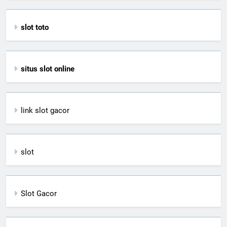
slot toto
situs slot online
link slot gacor
slot
Slot Gacor