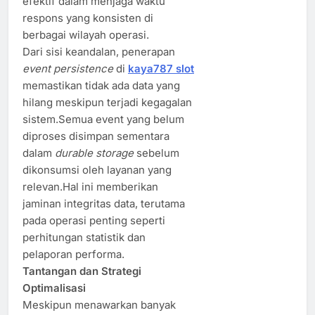
efektif dalam menjaga waktu
respons yang konsisten di
berbagai wilayah operasi.
Dari sisi keandalan, penerapan
event persistence
di
kaya787 slot
memastikan tidak ada data yang
hilang meskipun terjadi kegagalan
sistem.Semua event yang belum
diproses disimpan sementara
dalam
durable storage
sebelum
dikonsumsi oleh layanan yang
relevan.Hal ini memberikan
jaminan integritas data, terutama
pada operasi penting seperti
perhitungan statistik dan
pelaporan performa.
Tantangan dan Strategi
Optimalisasi
Meskipun menawarkan banyak