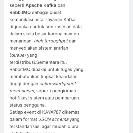
seperti
Apache Kafka
dan
RabbitMQ
sebagai pusat
komunikasi antar layanan.Kafka
digunakan untuk pemrosesan data
dalam skala besar karena mampu
menangani
high throughput
dan
menyediakan sistem antrian
(
queue
) yang
terdistribusi.Sementara itu,
RabbitMQ dipakai untuk tugas yang
membutuhkan tingkat keandalan
tinggi dengan
acknowledgment
mechanism
, seperti pengiriman
notifikasi sistem atau pembaruan
status pengguna.
Setiap event di KAYA787 dikemas
dalam format
JSON schema
yang
terstandarisasi agar mudah diurai