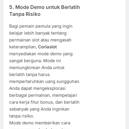
5.
Mode Demo untuk Berlatih
Tanpa Risiko
Bagi pemain pemula yang ingin
belajar lebih banyak tentang
permainan slot atau mengasah
keterampilan,
Corlaslot
menyediakan mode demo yang
sangat berguna. Mode ini
memungkinkan Anda untuk
berlatih tanpa harus
mempertaruhkan uang sungguhan.
Anda dapat mengeksplorasi
berbagai permainan, mempelajari
cara kerja fitur bonus, dan berlatih
sebanyak yang Anda inginkan
tanpa risiko.
Mode demo memberikan cara