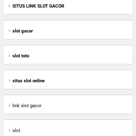
SITUS LINK SLOT GACOR
slot gacor
slot toto
situs slot online
link slot gacor
slot