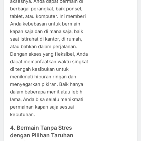
aksesnya. Anda dapat bermain di
berbagai perangkat, baik ponsel,
tablet, atau komputer. Ini memberi
Anda kebebasan untuk bermain
kapan saja dan di mana saja, baik
saat istirahat di kantor, di rumah,
atau bahkan dalam perjalanan.
Dengan akses yang fleksibel, Anda
dapat memanfaatkan waktu singkat
di tengah kesibukan untuk
menikmati hiburan ringan dan
menyegarkan pikiran. Baik hanya
dalam beberapa menit atau lebih
lama, Anda bisa selalu menikmati
permainan kapan saja sesuai
kebutuhan.
4.
Bermain Tanpa Stres
dengan Pilihan Taruhan