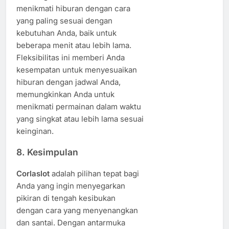
menikmati hiburan dengan cara
yang paling sesuai dengan
kebutuhan Anda, baik untuk
beberapa menit atau lebih lama.
Fleksibilitas ini memberi Anda
kesempatan untuk menyesuaikan
hiburan dengan jadwal Anda,
memungkinkan Anda untuk
menikmati permainan dalam waktu
yang singkat atau lebih lama sesuai
keinginan.
8.
Kesimpulan
Corlaslot
adalah pilihan tepat bagi
Anda yang ingin menyegarkan
pikiran di tengah kesibukan
dengan cara yang menyenangkan
dan santai. Dengan antarmuka