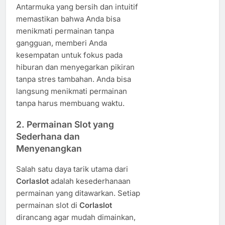
Antarmuka yang bersih dan intuitif
memastikan bahwa Anda bisa
menikmati permainan tanpa
gangguan, memberi Anda
kesempatan untuk fokus pada
hiburan dan menyegarkan pikiran
tanpa stres tambahan. Anda bisa
langsung menikmati permainan
tanpa harus membuang waktu.
2.
Permainan Slot yang
Sederhana dan
Menyenangkan
Salah satu daya tarik utama dari
Corlaslot
adalah kesederhanaan
permainan yang ditawarkan. Setiap
permainan slot di
Corlaslot
dirancang agar mudah dimainkan,