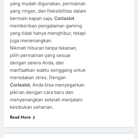
yang mudah digunakan, permainan
yang ringan, dan fleksibilitas dalam
bermain kapan saja,
Corlaslot
memberikan pengalaman gaming
yang tidak hanya menghibur, tetapi
juga menenangkan.
Nikmati hiburan tanpa tekanan,
pilih permainan yang sesuai
dengan selera Anda, dan
manfaatkan waktu senggang untuk
meredakan stres. Dengan
Corlaslot
, Anda bisa menyegarkan
pikiran dengan cara baru dan
menyenangkan setelah menjalani
kesibukan seharian.
Read More