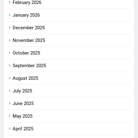
February 2026
January 2026
December 2025
November 2025
October 2025
September 2025
August 2025
July 2025
June 2025
May 2025
April 2025