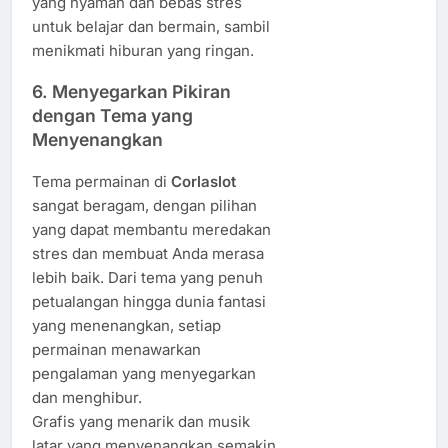
yang nyaman dan bebas stres
untuk belajar dan bermain, sambil
menikmati hiburan yang ringan.
6.
Menyegarkan Pikiran
dengan Tema yang
Menyenangkan
Tema permainan di
Corlaslot
sangat beragam, dengan pilihan
yang dapat membantu meredakan
stres dan membuat Anda merasa
lebih baik. Dari tema yang penuh
petualangan hingga dunia fantasi
yang menenangkan, setiap
permainan menawarkan
pengalaman yang menyegarkan
dan menghibur.
Grafis yang menarik dan musik
latar yang menyenangkan semakin