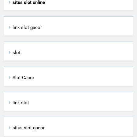
situs slot online
link slot gacor
slot
Slot Gacor
link slot
situs slot gacor