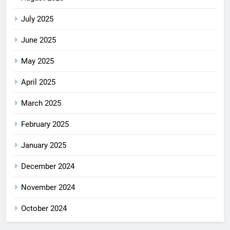
July 2025
June 2025
May 2025
April 2025
March 2025
February 2025
January 2025
December 2024
November 2024
October 2024