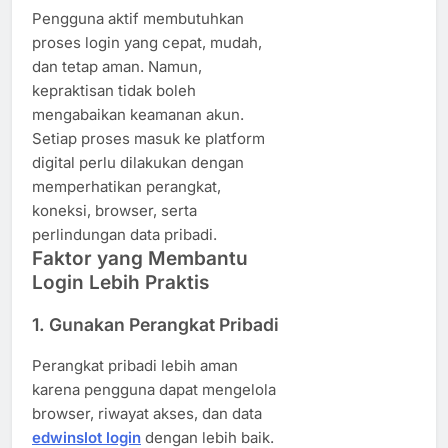
Pengguna aktif membutuhkan
proses login yang cepat, mudah,
dan tetap aman. Namun,
kepraktisan tidak boleh
mengabaikan keamanan akun.
Setiap proses masuk ke platform
digital perlu dilakukan dengan
memperhatikan perangkat,
koneksi, browser, serta
perlindungan data pribadi.
Faktor yang Membantu
Login Lebih Praktis
1. Gunakan Perangkat Pribadi
Perangkat pribadi lebih aman
karena pengguna dapat mengelola
browser, riwayat akses, dan data
edwinslot login
dengan lebih baik.