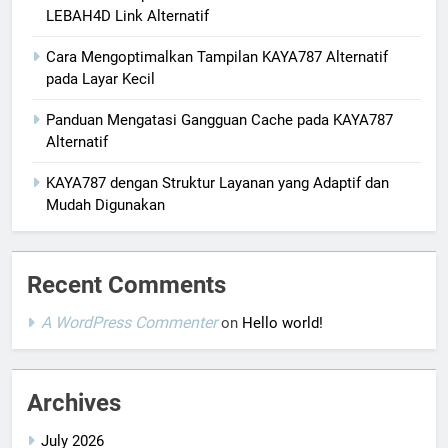
LEBAH4D Link Alternatif
Cara Mengoptimalkan Tampilan KAYA787 Alternatif
pada Layar Kecil
Panduan Mengatasi Gangguan Cache pada KAYA787
Alternatif
KAYA787 dengan Struktur Layanan yang Adaptif dan
Mudah Digunakan
Recent Comments
A WordPress Commenter
on
Hello world!
Archives
July 2026