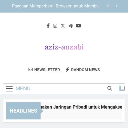
Skip
Panduan Memperbarui Browser untuk Membuka
to
LEBAH4D Link Alternatif
content
Cara Mengoptimalkan Tampilan KAYA787
Alternatif pada Layar Kecil
Panduan Mengatasi Gangguan Cache pada
KAYA787 Alternatif
Tips Menggunakan Jaringan Pribadi untuk
Mengakses Situs dengan Lebih Aman
Panduan Memperbarui Browser untuk Membuka
LEBAH4D Link Alternatif
Aziz Anzabi
Jelajahi Karya Seni Kreatif Dari Aziz Anzabi
Cara Mengoptimalkan Tampilan KAYA787
NEWSLETTER
RANDOM NEWS
Alternatif pada Layar Kecil
Yang Menginspirasi.
Panduan Mengatasi Gangguan Cache pada
KAYA787 Alternatif
MENU
Tips Menggunakan Jaringan Pribadi untuk Mengakses Si
HEADLINES
2 Weeks Ago