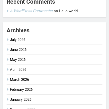
Recent Comments
A WordPress Commenter
on
Hello world!
Archives
July 2026
June 2026
May 2026
April 2026
March 2026
February 2026
January 2026