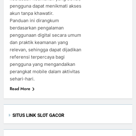
pengguna dapat menikmati akses
akun tanpa khawatir.
Panduan ini dirangkum
berdasarkan pengalaman
penggunaan digital secara umum
dan praktik keamanan yang
relevan, sehingga dapat dijadikan
referensi terpercaya bagi
pengguna yang mengandalkan
perangkat mobile dalam aktivitas
sehari-hari.
Read More
SITUS LINK SLOT GACOR