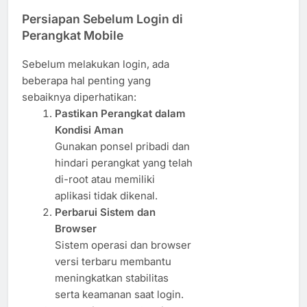
Persiapan Sebelum Login di
Perangkat Mobile
Sebelum melakukan login, ada
beberapa hal penting yang
sebaiknya diperhatikan:
Pastikan Perangkat dalam
Kondisi Aman
Gunakan ponsel pribadi dan
hindari perangkat yang telah
di-root atau memiliki
aplikasi tidak dikenal.
Perbarui Sistem dan
Browser
Sistem operasi dan browser
versi terbaru membantu
meningkatkan stabilitas
serta keamanan saat login.