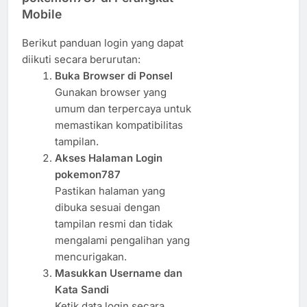
Mobile
Berikut panduan login yang dapat
diikuti secara berurutan:
Buka Browser di Ponsel
Gunakan browser yang
umum dan terpercaya untuk
memastikan kompatibilitas
tampilan.
Akses Halaman Login
pokemon787
Pastikan halaman yang
dibuka sesuai dengan
tampilan resmi dan tidak
mengalami pengalihan yang
mencurigakan.
Masukkan Username dan
Kata Sandi
Ketik data login secara