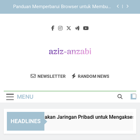
Skip
Panduan Memperbarui Browser untuk Membuka
to
LEBAH4D Link Alternatif
content
Cara Mengoptimalkan Tampilan KAYA787
Alternatif pada Layar Kecil
Panduan Mengatasi Gangguan Cache pada
KAYA787 Alternatif
Tips Menggunakan Jaringan Pribadi untuk
Mengakses Situs dengan Lebih Aman
Panduan Memperbarui Browser untuk Membuka
LEBAH4D Link Alternatif
Aziz Anzabi
Jelajahi Karya Seni Kreatif Dari Aziz Anzabi
Cara Mengoptimalkan Tampilan KAYA787
NEWSLETTER
RANDOM NEWS
Alternatif pada Layar Kecil
Yang Menginspirasi.
Panduan Mengatasi Gangguan Cache pada
KAYA787 Alternatif
MENU
Tips Menggunakan Jaringan Pribadi untuk Mengakses Sit
HEADLINES
2 Weeks Ago