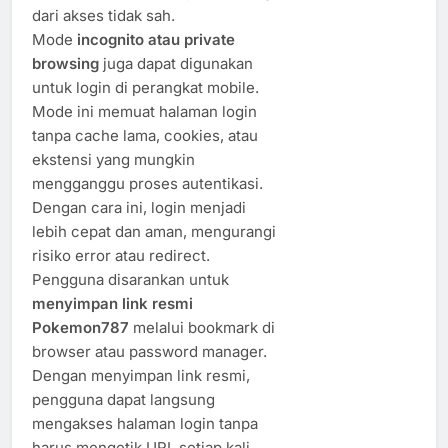
dari akses tidak sah.
Mode
incognito atau private
browsing
juga dapat digunakan
untuk login di perangkat mobile.
Mode ini memuat halaman login
tanpa cache lama, cookies, atau
ekstensi yang mungkin
mengganggu proses autentikasi.
Dengan cara ini, login menjadi
lebih cepat dan aman, mengurangi
risiko error atau redirect.
Pengguna disarankan untuk
menyimpan link resmi
Pokemon787
melalui bookmark di
browser atau password manager.
Dengan menyimpan link resmi,
pengguna dapat langsung
mengakses halaman login tanpa
harus mengetik URL setiap kali,