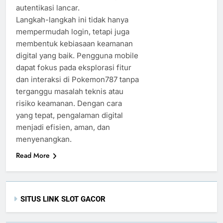
autentikasi lancar.
Langkah-langkah ini tidak hanya
mempermudah login, tetapi juga
membentuk kebiasaan keamanan
digital yang baik. Pengguna mobile
dapat fokus pada eksplorasi fitur
dan interaksi di Pokemon787 tanpa
terganggu masalah teknis atau
risiko keamanan. Dengan cara
yang tepat, pengalaman digital
menjadi efisien, aman, dan
menyenangkan.
Read More
SITUS LINK SLOT GACOR