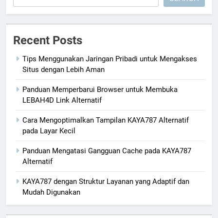
Recent Posts
Tips Menggunakan Jaringan Pribadi untuk Mengakses
Situs dengan Lebih Aman
Panduan Memperbarui Browser untuk Membuka
LEBAH4D Link Alternatif
Cara Mengoptimalkan Tampilan KAYA787 Alternatif
pada Layar Kecil
Panduan Mengatasi Gangguan Cache pada KAYA787
Alternatif
KAYA787 dengan Struktur Layanan yang Adaptif dan
Mudah Digunakan