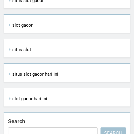
situs slot gacor
slot gacor
situs slot
situs slot gacor hari ini
slot gacor hari ini
Search
SEARCH