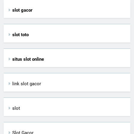
slot gacor
slot toto
situs slot online
link slot gacor
slot
Slot Gacor