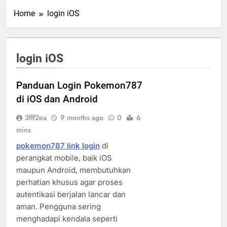
Home
login iOS
login iOS
Panduan Login Pokemon787
di iOS dan Android
3fff2ea
9 months ago
0
6
mins
pokemon787 link login
di
perangkat mobile, baik iOS
maupun Android, membutuhkan
perhatian khusus agar proses
autentikasi berjalan lancar dan
aman. Pengguna sering
menghadapi kendala seperti