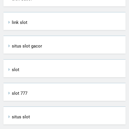
link slot
situs slot gacor
slot
slot 777
situs slot