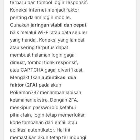
terbaru dan tombol login responsif.
Koneksi internet menjadi faktor
penting dalam login mobile.
Gunakan
jaringan stabil dan cepat
,
baik melalui Wi-Fi atau data seluler
yang handal. Koneksi yang lambat
atau sering terputus dapat
membuat halaman login gagal
dimuat, tombol tidak responsif,
atau CAPTCHA gagal diverifikasi.
Mengaktifkan
autentikasi dua
faktor (2FA)
pada akun
Pokemon787 menambah lapisan
keamanan ekstra. Dengan 2FA,
meskipun password diketahui
pihak lain, login tetap memerlukan
kode tambahan dari email atau
aplikasi autentikator. Hal ini
memastikan akun tetap terlindungi