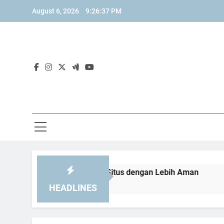
Skip
August 6, 2026
9:26:38 PM
to
content
Azi
Jelajahi K
untuk Mengakses Situs dengan Lebih Aman
Panduan Mem
2 Weeks Ago
HEADLINES