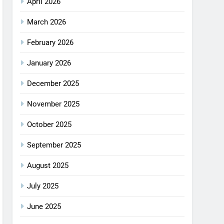
April 2026
March 2026
February 2026
January 2026
December 2025
November 2025
October 2025
September 2025
August 2025
July 2025
June 2025