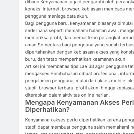
dibaca.Kenyamanan juga dipengaruhi oleh perangk
koneksi internet, browser, kebiasaan membaca men
pengguna menjaga data akun.
Bagi pengguna baru, kenyamanan biasanya dimulai 
sederhana seperti memahami halaman awal, menge
memeriksa profil, dan memastikan perangkat berad
aman.Sementara bagi pengguna yang sudah terbia
dipertahankan dengan kebiasaan akses yang konsist
buru, dan tetap memperhatikan keamanan akun.
Artikel ini membahas tips Lae138 agar pengguna te
mengakses.Pembahasan dibuat profesional, informa
pengalaman pengguna, mulai dari akses mobile, ak
stabil, browser terbaru, profil akun, hingga kebias
diterapkan dalam aktivitas online harian.
Mengapa Kenyamanan Akses Per
Diperhatikan?
Kenyamanan akses perlu diperhatikan karena peng
stabil dapat membuat pengguna salah memahami ha