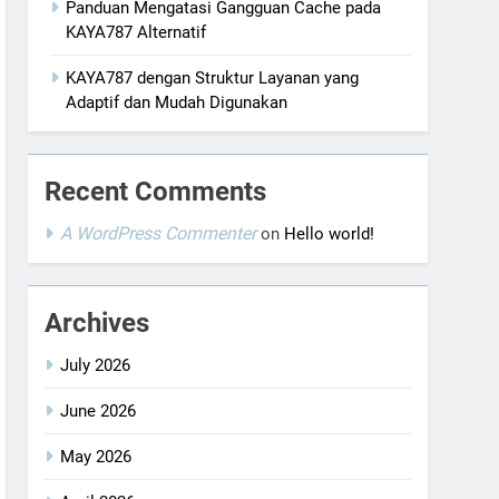
Panduan Mengatasi Gangguan Cache pada
KAYA787 Alternatif
KAYA787 dengan Struktur Layanan yang
Adaptif dan Mudah Digunakan
Recent Comments
A WordPress Commenter
on
Hello world!
Archives
July 2026
June 2026
May 2026