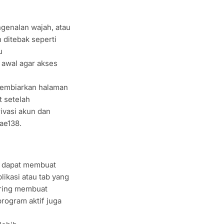
engenalan wajah, atau
 ditebak seperti
u
 awal agar akses
 membiarkan halaman
t setelah
rivasi akun dan
ae138.
si dapat membuat
ikasi atau tab yang
sering membuat
program aktif juga