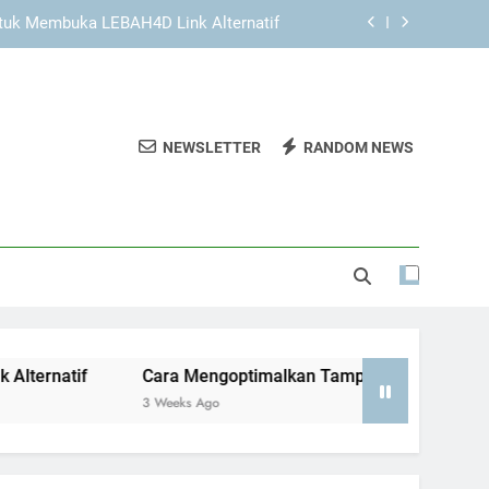
tuk Membuka LEBAH4D Link Alternatif
 KAYA787 Alternatif pada Layar Kecil
gguan Cache pada KAYA787 Alternatif
NEWSLETTER
RANDOM NEWS
uk Mengakses Situs dengan Lebih Aman
tuk Membuka LEBAH4D Link Alternatif
 KAYA787 Alternatif pada Layar Kecil
gguan Cache pada KAYA787 Alternatif
Cara Mengoptimalkan Tampilan KAYA787 Alternatif pada 
3 Weeks Ago