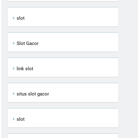
slot
Slot Gacor
link slot
situs slot gacor
slot