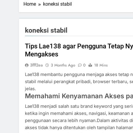
Home
koneksi stabil
koneksi stabil
Tips Lae138 agar Pengguna Tetap N
Mengakses
3fff2ea
3 Months Ago
0
18 Mins
Lae138 membantu pengguna menjaga akses tetap n
stabil melalui perangkat pribadi, browser terbaru, s
jelas.
Memahami Kenyamanan Akses pa
Lae138 menjadi salah satu brand keyword yang ser
ketika ingin memahami akses, navigasi, keamanan 
penggunaan secara lebih nyaman.Dalam aktivitas d
akses tidak hanya ditentukan oleh tampilan halam