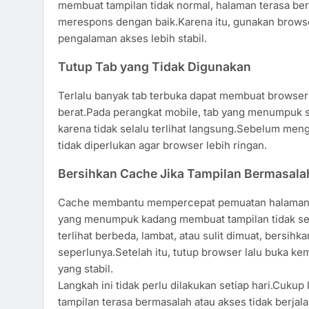
membuat tampilan tidak normal, halaman terasa bera
merespons dengan baik.Karena itu, gunakan browse
pengalaman akses lebih stabil.
Tutup Tab yang Tidak Digunakan
Terlalu banyak tab terbuka dapat membuat browser 
berat.Pada perangkat mobile, tab yang menumpuk se
karena tidak selalu terlihat langsung.Sebelum meng
tidak diperlukan agar browser lebih ringan.
Bersihkan Cache Jika Tampilan Bermasala
Cache membantu mempercepat pemuatan halaman, 
yang menumpuk kadang membuat tampilan tidak se
terlihat berbeda, lambat, atau sulit dimuat, bersih
seperlunya.Setelah itu, tutup browser lalu buka ke
yang stabil.
Langkah ini tidak perlu dilakukan setiap hari.Cukup 
tampilan terasa bermasalah atau akses tidak berjal