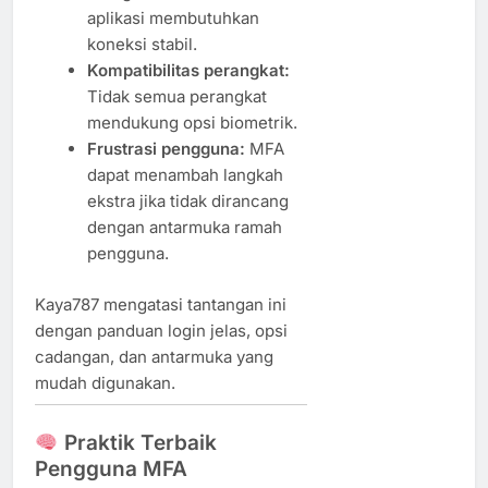
aplikasi membutuhkan
koneksi stabil.
Kompatibilitas perangkat:
Tidak semua perangkat
mendukung opsi biometrik.
Frustrasi pengguna:
MFA
dapat menambah langkah
ekstra jika tidak dirancang
dengan antarmuka ramah
pengguna.
Kaya787 mengatasi tantangan ini
dengan panduan login jelas, opsi
cadangan, dan antarmuka yang
mudah digunakan.
Praktik Terbaik
Pengguna MFA