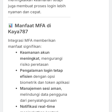
juga membuat proses login lebih
nyaman dan cepat.
Manfaat MFA di
Kaya787
Integrasi MFA memberikan
manfaat signifikan:
Keamanan akun
meningkat
, mengurangi
risiko peretasan
Pengalaman login tetap
efisien
dengan opsi
biometrik dan token aplikasi
Manajemen sesi aman
,
melindungi data pengguna
dari penyalahgunaan
Notifikasi real-time