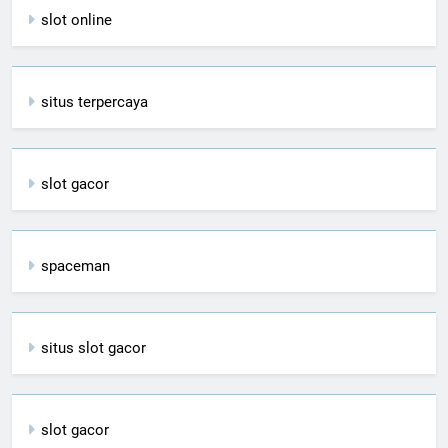
slot online
situs terpercaya
slot gacor
spaceman
situs slot gacor
slot gacor