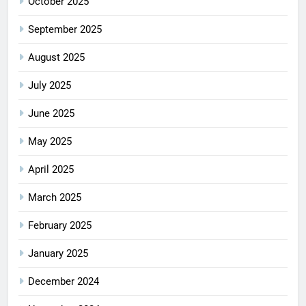
October 2025
September 2025
August 2025
July 2025
June 2025
May 2025
April 2025
March 2025
February 2025
January 2025
December 2024