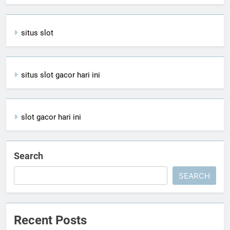
situs slot
situs slot gacor hari ini
slot gacor hari ini
Search
SEARCH
Recent Posts