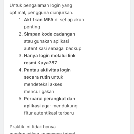
Untuk pengalaman login yang
optimal, pengguna dianjurkan:
Aktifkan MFA
di setiap akun
penting
Simpan kode cadangan
atau gunakan aplikasi
autentikasi sebagai backup
Hanya login melalui link
resmi Kaya787
Pantau aktivitas login
secara rutin
untuk
mendeteksi akses
mencurigakan
Perbarui perangkat dan
aplikasi
agar mendukung
fitur autentikasi terbaru
Praktik ini tidak hanya
meningkatkan keamanan tetapi