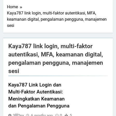
Home
Kaya787 link login, multi-faktor autentikasi, MFA,
keamanan digital, pengalaman pengguna, manajemen
sesi
Kaya787 link login, multi-faktor
autentikasi, MFA, keamanan digital,
pengalaman pengguna, manajemen
sesi
Kaya787 Link Login dan
Multi-Faktor Autentikasi:
Meningkatkan Keamanan
dan Pengalaman Pengguna
3fff2ea
6 months ago
0
5