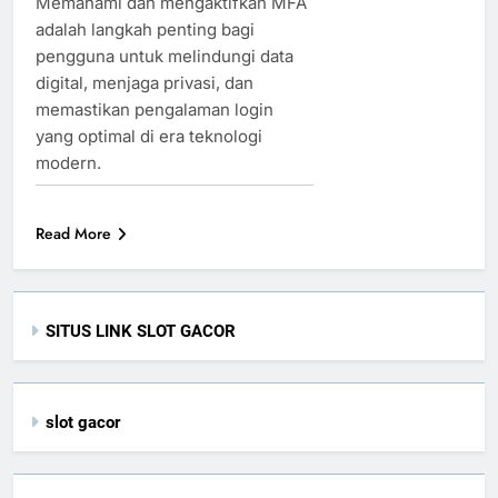
Memahami dan mengaktifkan MFA
adalah langkah penting bagi
pengguna untuk melindungi data
digital, menjaga privasi, dan
memastikan pengalaman login
yang optimal di era teknologi
modern.
Read More
SITUS LINK SLOT GACOR
slot gacor