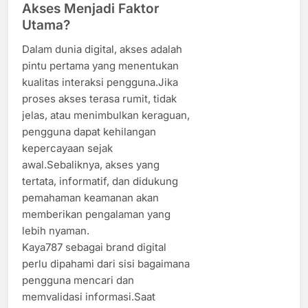
Akses Menjadi Faktor
Utama?
Dalam dunia digital, akses adalah
pintu pertama yang menentukan
kualitas interaksi pengguna.Jika
proses akses terasa rumit, tidak
jelas, atau menimbulkan keraguan,
pengguna dapat kehilangan
kepercayaan sejak
awal.Sebaliknya, akses yang
tertata, informatif, dan didukung
pemahaman keamanan akan
memberikan pengalaman yang
lebih nyaman.
Kaya787 sebagai brand digital
perlu dipahami dari sisi bagaimana
pengguna mencari dan
memvalidasi informasi.Saat