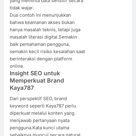
yang meminta data sensitif secara
tidak wajar.
Dua contoh ini menunjukkan
bahwa keamanan akses bukan
hanya masalah teknis, tetapi juga
masalah literasi digital.Semakin
baik pemahaman pengguna,
semakin kecil risiko kesalahan saat
berinteraksi dengan platform
online.
Insight SEO untuk
Memperkuat Brand
Kaya787
Dari perspektif SEO, brand
keyword seperti Kaya787 perlu
diperkuat melalui konten yang
menjawab pertanyaan nyata
pengguna.Kata kunci utama
sebaiknya muncul secara natural