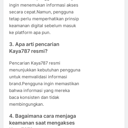
ingin menemukan informasi akses
secara cepat.Namun, pengguna
tetap perlu memperhatikan prinsip
keamanan digital sebelum masuk
ke platform apa pun.
3. Apa arti pencarian
Kaya787 resmi?
Pencarian Kaya787 resmi
menunjukkan kebutuhan pengguna
untuk memvalidasi informasi
brand.Pengguna ingin memastikan
bahwa informasi yang mereka
baca konsisten dan tidak
membingungkan.
4. Bagaimana cara menjaga
keamanan saat mengakses