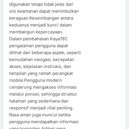
digunakan tetapi tidak jelas dari
sisi keamanan dapat menimbulkan
keraguan.Keseimbangan antara
keduanya menjadi kunci dalam
membangun kepercayaan.
Dalam pembahasan Kaya787,
pengalaman pengguna dapat
dilihat dari beberapa aspek, seperti
kemudahan navigasi, kecepatan
akses, kejelasan instruksi, dan
tampilan yang ramah perangkat
mobile.Pengguna modern
cenderung mengakses informasi
melalui ponsel, sehingga struktur
halaman yang sederhana dan
responsif menjadi nilai penting.
Rasa aman juga muncul ketika
pengguna mendapatkan informasi
yang konsisten.Artikel yang