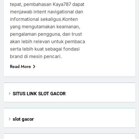
tepat, pembahasan Kaya787 dapat
menjawab intent navigational dan
informational sekaligus.Konten
yang mengutamakan keamanan,
pengalaman pengguna, dan trust
akan lebih relevan untuk pembaca
serta lebih kuat sebagai fondasi
brand di mesin pencari.
Read More
SITUS LINK SLOT GACOR
slot gacor