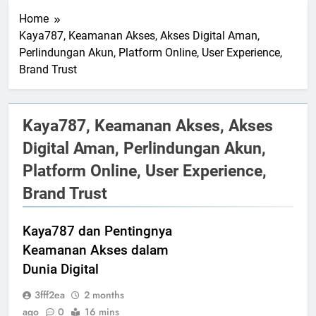
Home
Kaya787, Keamanan Akses, Akses Digital Aman,
Perlindungan Akun, Platform Online, User Experience,
Brand Trust
Kaya787, Keamanan Akses, Akses
Digital Aman, Perlindungan Akun,
Platform Online, User Experience,
Brand Trust
Kaya787 dan Pentingnya
Keamanan Akses dalam
Dunia Digital
3fff2ea
2 months
ago
0
16 mins