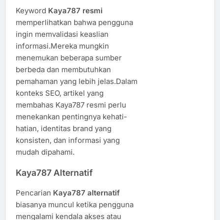
Keyword
Kaya787 resmi
memperlihatkan bahwa pengguna
ingin memvalidasi keaslian
informasi.Mereka mungkin
menemukan beberapa sumber
berbeda dan membutuhkan
pemahaman yang lebih jelas.Dalam
konteks SEO, artikel yang
membahas Kaya787 resmi perlu
menekankan pentingnya kehati-
hatian, identitas brand yang
konsisten, dan informasi yang
mudah dipahami.
Kaya787 Alternatif
Pencarian
Kaya787 alternatif
biasanya muncul ketika pengguna
mengalami kendala akses atau