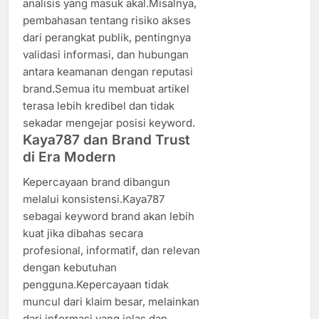
analisis yang masuk akal.Misalnya,
pembahasan tentang risiko akses
dari perangkat publik, pentingnya
validasi informasi, dan hubungan
antara keamanan dengan reputasi
brand.Semua itu membuat artikel
terasa lebih kredibel dan tidak
sekadar mengejar posisi keyword.
Kaya787 dan Brand Trust
di Era Modern
Kepercayaan brand dibangun
melalui konsistensi.Kaya787
sebagai keyword brand akan lebih
kuat jika dibahas secara
profesional, informatif, dan relevan
dengan kebutuhan
pengguna.Kepercayaan tidak
muncul dari klaim besar, melainkan
dari informasi yang jelas dan