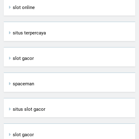
slot online
situs terpercaya
slot gacor
spaceman
situs slot gacor
slot gacor