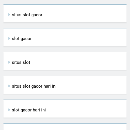
situs slot gacor
slot gacor
situs slot
situs slot gacor hari ini
slot gacor hari ini