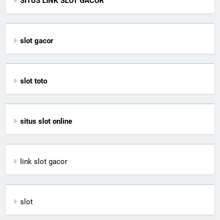
SITUS LINK SLOT GACOR
slot gacor
slot toto
situs slot online
link slot gacor
slot