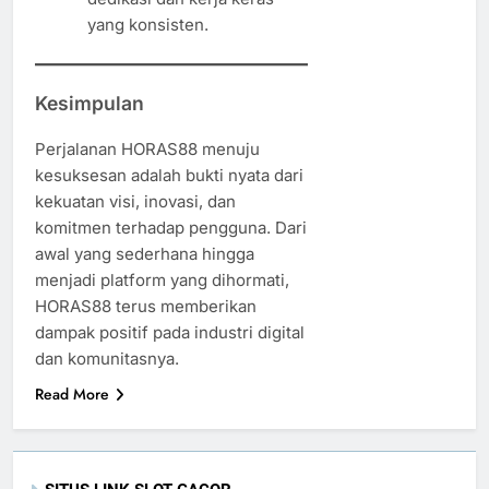
yang konsisten.
Kesimpulan
Perjalanan HORAS88 menuju
kesuksesan adalah bukti nyata dari
kekuatan visi, inovasi, dan
komitmen terhadap pengguna. Dari
awal yang sederhana hingga
menjadi platform yang dihormati,
HORAS88 terus memberikan
dampak positif pada industri digital
dan komunitasnya.
Read More