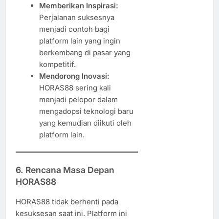
Memberikan Inspirasi:
Perjalanan suksesnya
menjadi contoh bagi
platform lain yang ingin
berkembang di pasar yang
kompetitif.
Mendorong Inovasi:
HORAS88 sering kali
menjadi pelopor dalam
mengadopsi teknologi baru
yang kemudian diikuti oleh
platform lain.
6. Rencana Masa Depan
HORAS88
HORAS88 tidak berhenti pada
kesuksesan saat ini. Platform ini