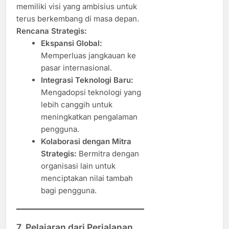
memiliki visi yang ambisius untuk
terus berkembang di masa depan.
Rencana Strategis:
Ekspansi Global:
Memperluas jangkauan ke
pasar internasional.
Integrasi Teknologi Baru:
Mengadopsi teknologi yang
lebih canggih untuk
meningkatkan pengalaman
pengguna.
Kolaborasi dengan Mitra
Strategis:
Bermitra dengan
organisasi lain untuk
menciptakan nilai tambah
bagi pengguna.
7. Pelajaran dari Perjalanan