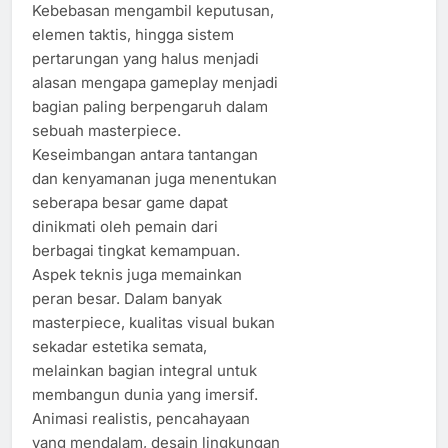
Kebebasan mengambil keputusan,
elemen taktis, hingga sistem
pertarungan yang halus menjadi
alasan mengapa gameplay menjadi
bagian paling berpengaruh dalam
sebuah masterpiece.
Keseimbangan antara tantangan
dan kenyamanan juga menentukan
seberapa besar game dapat
dinikmati oleh pemain dari
berbagai tingkat kemampuan.
Aspek teknis juga memainkan
peran besar. Dalam banyak
masterpiece, kualitas visual bukan
sekadar estetika semata,
melainkan bagian integral untuk
membangun dunia yang imersif.
Animasi realistis, pencahayaan
yang mendalam, desain lingkungan