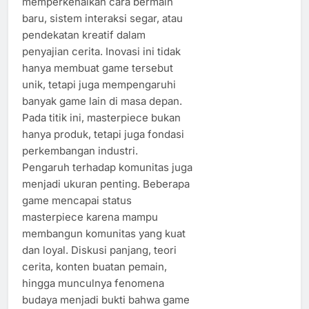
memperkenalkan cara bermain
baru, sistem interaksi segar, atau
pendekatan kreatif dalam
penyajian cerita. Inovasi ini tidak
hanya membuat game tersebut
unik, tetapi juga mempengaruhi
banyak game lain di masa depan.
Pada titik ini, masterpiece bukan
hanya produk, tetapi juga fondasi
perkembangan industri.
Pengaruh terhadap komunitas juga
menjadi ukuran penting. Beberapa
game mencapai status
masterpiece karena mampu
membangun komunitas yang kuat
dan loyal. Diskusi panjang, teori
cerita, konten buatan pemain,
hingga munculnya fenomena
budaya menjadi bukti bahwa game