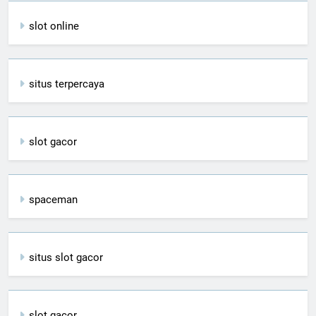
slot online
situs terpercaya
slot gacor
spaceman
situs slot gacor
slot gacor