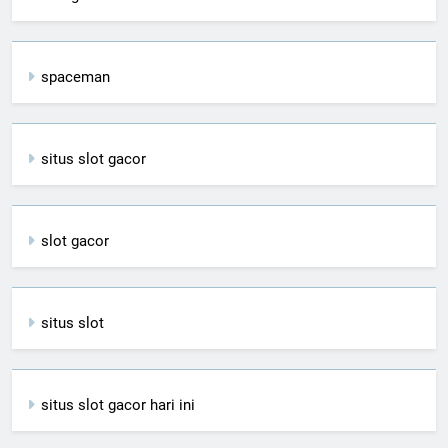
spaceman
situs slot gacor
slot gacor
situs slot
situs slot gacor hari ini