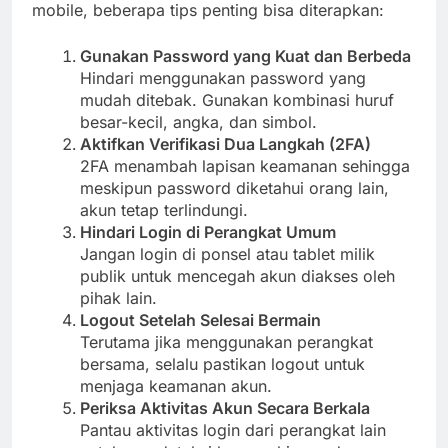
mobile, beberapa tips penting bisa diterapkan:
Gunakan Password yang Kuat dan Berbeda
Hindari menggunakan password yang
mudah ditebak. Gunakan kombinasi huruf
besar-kecil, angka, dan simbol.
Aktifkan Verifikasi Dua Langkah (2FA)
2FA menambah lapisan keamanan sehingga
meskipun password diketahui orang lain,
akun tetap terlindungi.
Hindari Login di Perangkat Umum
Jangan login di ponsel atau tablet milik
publik untuk mencegah akun diakses oleh
pihak lain.
Logout Setelah Selesai Bermain
Terutama jika menggunakan perangkat
bersama, selalu pastikan logout untuk
menjaga keamanan akun.
Periksa Aktivitas Akun Secara Berkala
Pantau aktivitas login dari perangkat lain