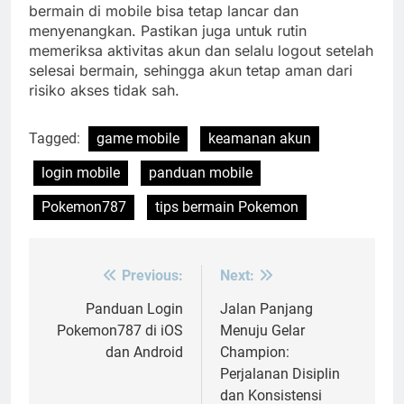
bermain di mobile bisa tetap lancar dan
menyenangkan. Pastikan juga untuk rutin
memeriksa aktivitas akun dan selalu logout setelah
selesai bermain, sehingga akun tetap aman dari
risiko akses tidak sah.
Tagged:
game mobile
keamanan akun
login mobile
panduan mobile
Pokemon787
tips bermain Pokemon
Previous:
Next:
Post
navigation
Panduan Login
Jalan Panjang
Pokemon787 di iOS
Menuju Gelar
dan Android
Champion:
Perjalanan Disiplin
dan Konsistensi