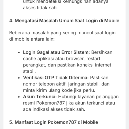
untuk mendeteksi kemungkinan adanya
akses tidak sah.
4. Mengatasi Masalah Umum Saat Login di Mobile
Beberapa masalah yang sering muncul saat login
di mobile antara lain:
Login Gagal atau Error Sistem:
Bersihkan
cache aplikasi atau browser, restart
perangkat, dan pastikan koneksi internet
stabil.
Verifikasi OTP Tidak Diterima:
Pastikan
nomor telepon aktif, jaringan stabil, dan
minta kirim ulang kode jika perlu.
Akun Terkunci:
Hubungi layanan pelanggan
resmi Pokemon787 jika akun terkunci atau
ada indikasi akses tidak sah.
5. Manfaat Login Pokemon787 di Mobile