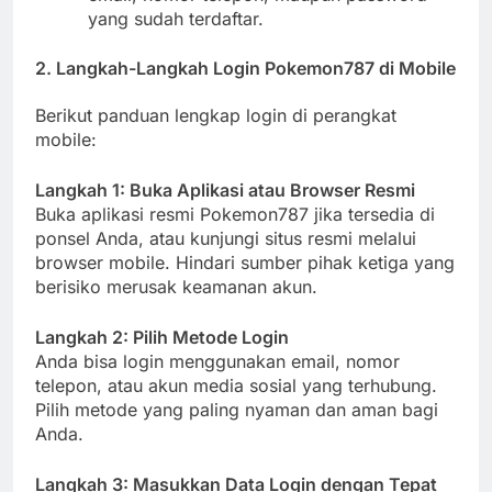
yang sudah terdaftar.
2. Langkah-Langkah Login Pokemon787 di Mobile
Berikut panduan lengkap login di perangkat
mobile:
Langkah 1: Buka Aplikasi atau Browser Resmi
Buka aplikasi resmi Pokemon787 jika tersedia di
ponsel Anda, atau kunjungi situs resmi melalui
browser mobile. Hindari sumber pihak ketiga yang
berisiko merusak keamanan akun.
Langkah 2: Pilih Metode Login
Anda bisa login menggunakan email, nomor
telepon, atau akun media sosial yang terhubung.
Pilih metode yang paling nyaman dan aman bagi
Anda.
Langkah 3: Masukkan Data Login dengan Tepat