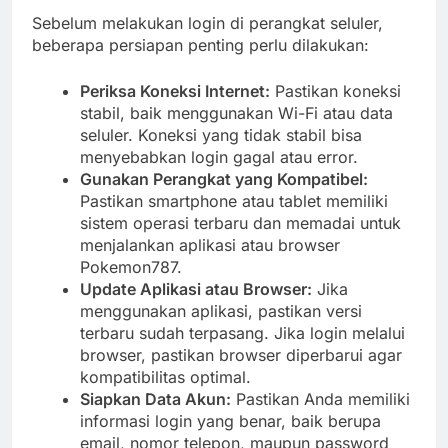
Sebelum melakukan login di perangkat seluler,
beberapa persiapan penting perlu dilakukan:
Periksa Koneksi Internet:
Pastikan koneksi
stabil, baik menggunakan Wi-Fi atau data
seluler. Koneksi yang tidak stabil bisa
menyebabkan login gagal atau error.
Gunakan Perangkat yang Kompatibel:
Pastikan smartphone atau tablet memiliki
sistem operasi terbaru dan memadai untuk
menjalankan aplikasi atau browser
Pokemon787.
Update Aplikasi atau Browser:
Jika
menggunakan aplikasi, pastikan versi
terbaru sudah terpasang. Jika login melalui
browser, pastikan browser diperbarui agar
kompatibilitas optimal.
Siapkan Data Akun:
Pastikan Anda memiliki
informasi login yang benar, baik berupa
email, nomor telepon, maupun password