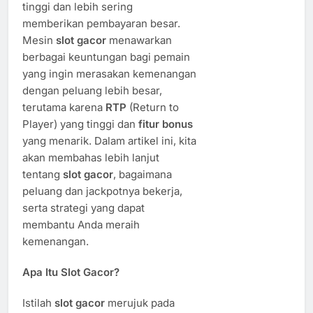
tinggi dan lebih sering
memberikan pembayaran besar.
Mesin
slot gacor
menawarkan
berbagai keuntungan bagi pemain
yang ingin merasakan kemenangan
dengan peluang lebih besar,
terutama karena
RTP
(Return to
Player) yang tinggi dan
fitur bonus
yang menarik. Dalam artikel ini, kita
akan membahas lebih lanjut
tentang
slot gacor
, bagaimana
peluang dan jackpotnya bekerja,
serta strategi yang dapat
membantu Anda meraih
kemenangan.
Apa Itu Slot Gacor?
Istilah
slot gacor
merujuk pada