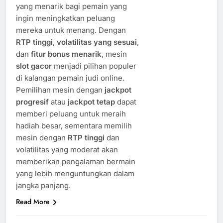
yang menarik bagi pemain yang
ingin meningkatkan peluang
mereka untuk menang. Dengan
RTP tinggi
,
volatilitas yang sesuai
,
dan
fitur bonus menarik
, mesin
slot gacor
menjadi pilihan populer
di kalangan pemain judi online.
Pemilihan mesin dengan
jackpot
progresif
atau
jackpot tetap
dapat
memberi peluang untuk meraih
hadiah besar, sementara memilih
mesin dengan
RTP tinggi
dan
volatilitas yang moderat akan
memberikan pengalaman bermain
yang lebih menguntungkan dalam
jangka panjang.
Read More