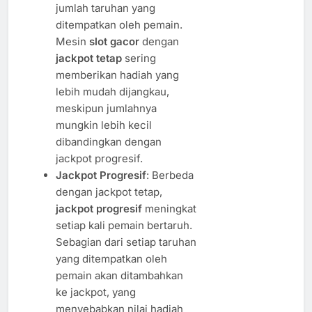
jumlah taruhan yang
ditempatkan oleh pemain.
Mesin
slot gacor
dengan
jackpot tetap
sering
memberikan hadiah yang
lebih mudah dijangkau,
meskipun jumlahnya
mungkin lebih kecil
dibandingkan dengan
jackpot progresif.
Jackpot Progresif
: Berbeda
dengan jackpot tetap,
jackpot progresif
meningkat
setiap kali pemain bertaruh.
Sebagian dari setiap taruhan
yang ditempatkan oleh
pemain akan ditambahkan
ke jackpot, yang
menyebabkan nilai hadiah