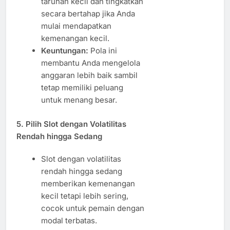
taruhan kecil dan tingkatkan
secara bertahap jika Anda
mulai mendapatkan
kemenangan kecil.
Keuntungan:
Pola ini
membantu Anda mengelola
anggaran lebih baik sambil
tetap memiliki peluang
untuk menang besar.
5. Pilih Slot dengan Volatilitas
Rendah hingga Sedang
Slot dengan volatilitas
rendah hingga sedang
memberikan kemenangan
kecil tetapi lebih sering,
cocok untuk pemain dengan
modal terbatas.