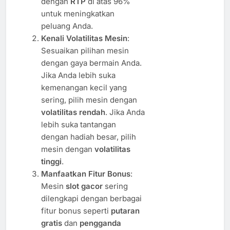
dengan
RTP
di atas 96%
untuk meningkatkan
peluang Anda.
Kenali Volatilitas Mesin
:
Sesuaikan pilihan mesin
dengan gaya bermain Anda.
Jika Anda lebih suka
kemenangan kecil yang
sering, pilih mesin dengan
volatilitas rendah
. Jika Anda
lebih suka tantangan
dengan hadiah besar, pilih
mesin dengan
volatilitas
tinggi
.
Manfaatkan Fitur Bonus
:
Mesin
slot gacor
sering
dilengkapi dengan berbagai
fitur bonus seperti
putaran
gratis
dan
pengganda