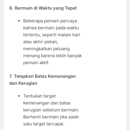
6. Bermain di Waktu yang Tepat
Beberapa pemain percaya
bahwa bermain pada waktu
tertentu, seperti malam hari
atau akhir pekan,
meningkatkan peluang
menang karena lebih banyak
pemain aktif.
7. Tetapkan Batas Kemenangan
dan Kerugian
Tentukan target
kemenangan dan batas
kerugian sebelum bermain.
Berhenti bermain jika salah
satu target tercapai.