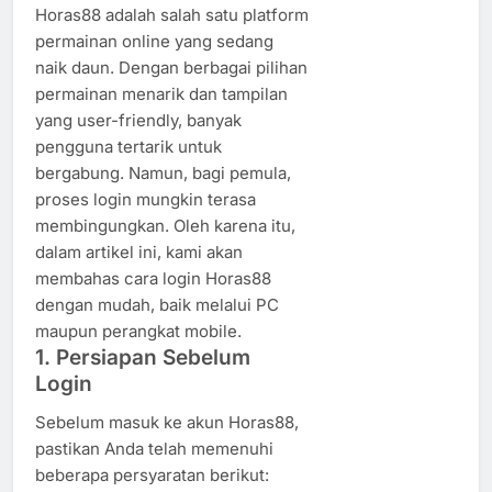
Horas88 adalah salah satu platform
permainan online yang sedang
naik daun. Dengan berbagai pilihan
permainan menarik dan tampilan
yang user-friendly, banyak
pengguna tertarik untuk
bergabung. Namun, bagi pemula,
proses login mungkin terasa
membingungkan. Oleh karena itu,
dalam artikel ini, kami akan
membahas cara login Horas88
dengan mudah, baik melalui PC
maupun perangkat mobile.
1. Persiapan Sebelum
Login
Sebelum masuk ke akun Horas88,
pastikan Anda telah memenuhi
beberapa persyaratan berikut: