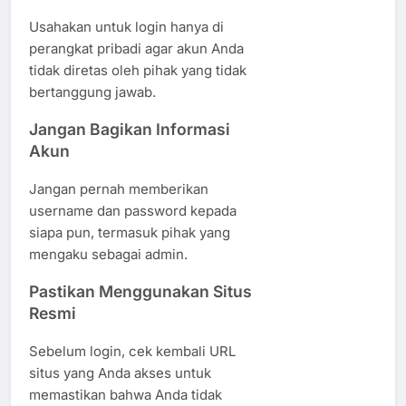
Usahakan untuk login hanya di
perangkat pribadi agar akun Anda
tidak diretas oleh pihak yang tidak
bertanggung jawab.
Jangan Bagikan Informasi
Akun
Jangan pernah memberikan
username dan password kepada
siapa pun, termasuk pihak yang
mengaku sebagai admin.
Pastikan Menggunakan Situs
Resmi
Sebelum login, cek kembali URL
situs yang Anda akses untuk
memastikan bahwa Anda tidak