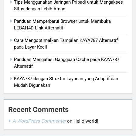
Tips Menggunakan Jaringan Pribadi untuk Mengakses
Situs dengan Lebih Aman
Panduan Memperbarui Browser untuk Membuka
LEBAH4D Link Alternatif
Cara Mengoptimalkan Tampilan KAYA787 Alternatif
pada Layar Kecil
Panduan Mengatasi Gangguan Cache pada KAYA787
Alternatif
KAYA787 dengan Struktur Layanan yang Adaptif dan
Mudah Digunakan
Recent Comments
A WordPress Commenter
on
Hello world!