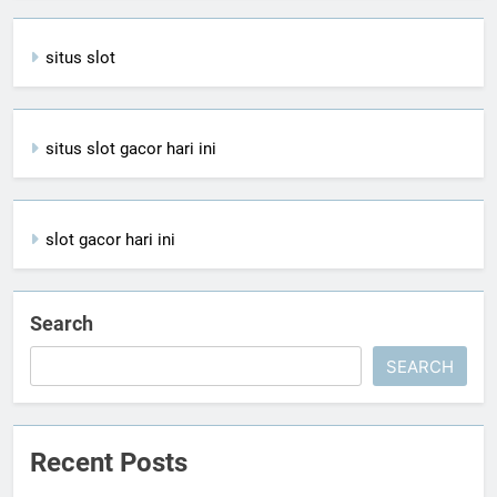
situs slot
situs slot gacor hari ini
slot gacor hari ini
Search
SEARCH
Recent Posts