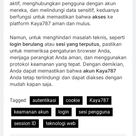
aktif, menghubungkan pengguna dengan akun
mereka, dan melindungi data sensitif, keduanya
berfungsi untuk memastikan bahwa
akses
ke
platform Kaya787 aman dan mulus.
Namun, untuk menghindari masalah teknis, seperti
login berulang
atau
sesi yang terputus
, pastikan
untuk memeriksa pengaturan browser Anda,
menjaga perangkat Anda aman, dan menggunakan
protokol keamanan yang tepat. Dengan demikian,
Anda dapat memastikan bahwa
akun Kaya787
Anda tetap terlindungi dan dapat diakses dengan
mudah kapan saja.
Tagged:
autentikasi
cookie
Kaya787
keamanan akun
login
sesi pengguna
session ID
teknologi web