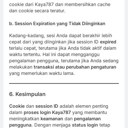
cookie dari Kaya787 dan membersihkan cache
dan cookie secara teratur.
b.
Session Expiration yang Tidak Diinginkan
Kadang-kadang, sesi Anda dapat berakhir lebih
cepat dari yang diinginkan jika session ID
expired
terlalu cepat, terutama jika Anda tidak aktif dalam
waktu tertentu. Hal ini dapat mengganggu
pengalaman pengguna, terutama jika Anda sedang
melakukan
transaksi atau perubahan pengaturan
yang memerlukan waktu lama.
6.
Kesimpulan
Cookie
dan
session ID
adalah elemen penting
dalam
proses login Kaya787
yang membantu
meningkatkan
keamanan
dan
pengalaman
pengguna
. Dengan menjaga
status login
tetap