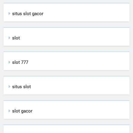
situs slot gacor
slot
slot 777
situs slot
slot gacor