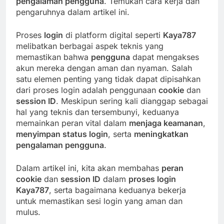
pengalaman pengguna
. Temukan cara kerja dan
pengaruhnya dalam artikel ini.
Proses
login
di platform digital seperti
Kaya787
melibatkan berbagai aspek teknis yang
memastikan bahwa
pengguna
dapat mengakses
akun mereka dengan aman dan nyaman. Salah
satu elemen penting yang tidak dapat dipisahkan
dari proses login adalah penggunaan
cookie
dan
session ID
. Meskipun sering kali dianggap sebagai
hal yang teknis dan tersembunyi, keduanya
memainkan peran vital dalam
menjaga keamanan
,
menyimpan status login
, serta
meningkatkan
pengalaman pengguna
.
Dalam artikel ini, kita akan membahas
peran
cookie
dan
session ID
dalam
proses login
Kaya787
, serta bagaimana keduanya bekerja
untuk memastikan sesi login yang aman dan
mulus.