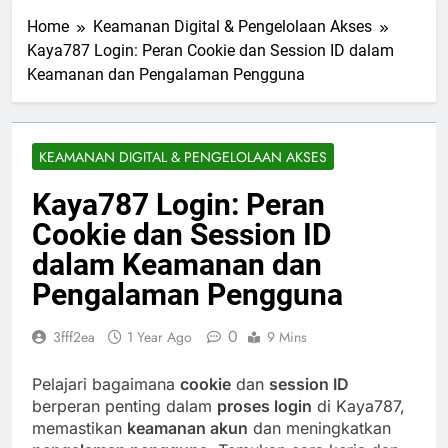
Home
Keamanan Digital & Pengelolaan Akses
Kaya787 Login: Peran Cookie dan Session ID dalam
Keamanan dan Pengalaman Pengguna
KEAMANAN DIGITAL & PENGELOLAAN AKSES
Kaya787 Login: Peran
Cookie dan Session ID
dalam Keamanan dan
Pengalaman Pengguna
0
3fff2ea
1 Year Ago
9 Mins
Pelajari bagaimana
cookie
dan
session ID
berperan penting dalam
proses login
di Kaya787,
memastikan
keamanan akun
dan meningkatkan