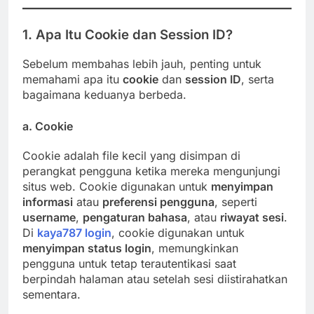
1.
Apa Itu Cookie dan Session ID?
Sebelum membahas lebih jauh, penting untuk
memahami apa itu
cookie
dan
session ID
, serta
bagaimana keduanya berbeda.
a.
Cookie
Cookie adalah file kecil yang disimpan di
perangkat pengguna ketika mereka mengunjungi
situs web. Cookie digunakan untuk
menyimpan
informasi
atau
preferensi pengguna
, seperti
username
,
pengaturan bahasa
, atau
riwayat sesi
.
Di
kaya787 login
, cookie digunakan untuk
menyimpan status login
, memungkinkan
pengguna untuk tetap terautentikasi saat
berpindah halaman atau setelah sesi diistirahatkan
sementara.