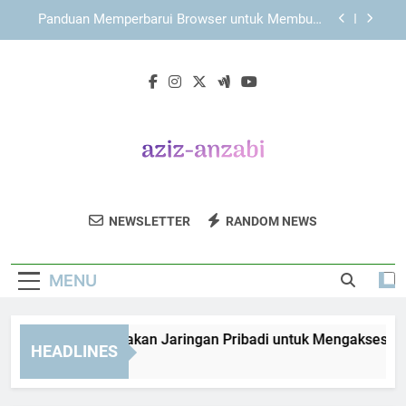
Skip
Panduan Memperbarui Browser untuk Membuka
to
LEBAH4D Link Alternatif
content
Cara Mengoptimalkan Tampilan KAYA787
Alternatif pada Layar Kecil
Panduan Mengatasi Gangguan Cache pada
KAYA787 Alternatif
Tips Menggunakan Jaringan Pribadi untuk
Mengakses Situs dengan Lebih Aman
Panduan Memperbarui Browser untuk Membuka
LEBAH4D Link Alternatif
Aziz Anzabi
Jelajahi Karya Seni Kreatif Dari Aziz Anzabi
Cara Mengoptimalkan Tampilan KAYA787
NEWSLETTER
RANDOM NEWS
Alternatif pada Layar Kecil
Yang Menginspirasi.
Panduan Mengatasi Gangguan Cache pada
KAYA787 Alternatif
MENU
Tips Menggunakan Jaringan Pribadi untuk Mengakses Situ
HEADLINES
2 Weeks Ago