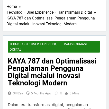
Home
Teknologi • User Experience • Transformasi Digital
KAYA 787 dan Optimalisasi Pengalaman Pengguna
Digital melalui Inovasi Teknologi Modern
TEKNOLOGI • USER EXPERIENCE • TRANSFORMASI
DIGITAL
KAYA 787 dan Optimalisasi
Pengalaman Pengguna
Digital melalui Inovasi
Teknologi Modern
0
3fff2ea
5 Months Ago
5 Mins
Dalam era transformasi digital, pengalaman