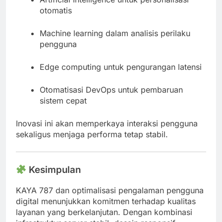
otomatis
Machine learning dalam analisis perilaku
pengguna
Edge computing untuk pengurangan latensi
Otomatisasi DevOps untuk pembaruan
sistem cepat
Inovasi ini akan memperkaya interaksi pengguna
sekaligus menjaga performa tetap stabil.
Kesimpulan
KAYA 787 dan optimalisasi pengalaman pengguna
digital menunjukkan komitmen terhadap kualitas
layanan yang berkelanjutan. Dengan kombinasi