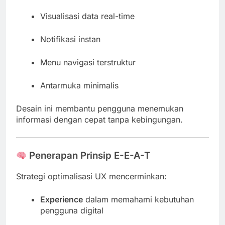
Visualisasi data real-time
Notifikasi instan
Menu navigasi terstruktur
Antarmuka minimalis
Desain ini membantu pengguna menemukan
informasi dengan cepat tanpa kebingungan.
Penerapan Prinsip E-E-A-T
Strategi optimalisasi UX mencerminkan:
Experience
dalam memahami kebutuhan
pengguna digital