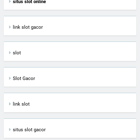
situs slot online
link slot gacor
slot
Slot Gacor
link slot
situs slot gacor