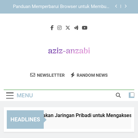
Skip
Panduan Memperbarui Browser untuk Membuka
to
LEBAH4D Link Alternatif
content
Cara Mengoptimalkan Tampilan KAYA787
Alternatif pada Layar Kecil
Panduan Mengatasi Gangguan Cache pada
KAYA787 Alternatif
Tips Menggunakan Jaringan Pribadi untuk
Mengakses Situs dengan Lebih Aman
Panduan Memperbarui Browser untuk Membuka
LEBAH4D Link Alternatif
Aziz Anzabi
Jelajahi Karya Seni Kreatif Dari Aziz Anzabi
Cara Mengoptimalkan Tampilan KAYA787
NEWSLETTER
RANDOM NEWS
Alternatif pada Layar Kecil
Yang Menginspirasi.
Panduan Mengatasi Gangguan Cache pada
KAYA787 Alternatif
MENU
Tips Menggunakan Jaringan Pribadi untuk Mengakses Situ
HEADLINES
2 Weeks Ago