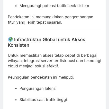
Mengurangi potensi bottleneck sistem
Pendekatan ini memungkinkan pengembangan
fitur yang lebih tepat sasaran.
Infrastruktur Global untuk Akses
Konsisten
Untuk memastikan akses tetap cepat di berbagai
wilayah, integrasi server terdistribusi dan teknologi
cloud menjadi solusi efektif.
Keunggulan pendekatan ini meliputi:
Pengurangan latensi
Stabilitas saat trafik tinggi