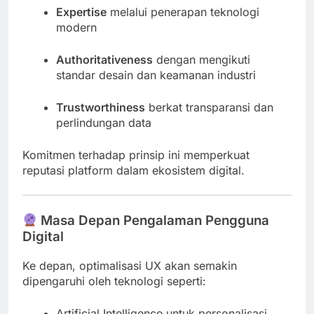
Expertise
melalui penerapan teknologi
modern
Authoritativeness
dengan mengikuti
standar desain dan keamanan industri
Trustworthiness
berkat transparansi dan
perlindungan data
Komitmen terhadap prinsip ini memperkuat
reputasi platform dalam ekosistem digital.
Masa Depan Pengalaman Pengguna
Digital
Ke depan, optimalisasi UX akan semakin
dipengaruhi oleh teknologi seperti:
Artificial Intelligence untuk personalisasi