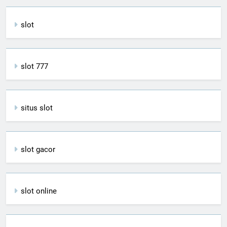
slot
slot 777
situs slot
slot gacor
slot online