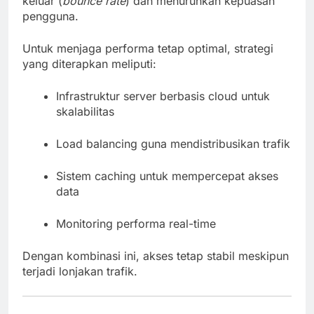
keluar (
bounce rate
) dan menurunkan kepuasan
pengguna.
Untuk menjaga performa tetap optimal, strategi
yang diterapkan meliputi:
Infrastruktur server berbasis cloud untuk
skalabilitas
Load balancing guna mendistribusikan trafik
Sistem caching untuk mempercepat akses
data
Monitoring performa real-time
Dengan kombinasi ini, akses tetap stabil meskipun
terjadi lonjakan trafik.