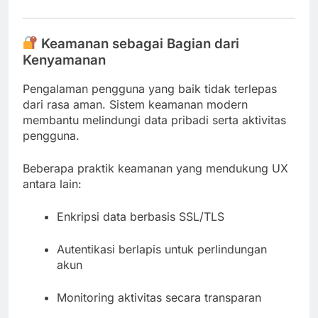
Keamanan sebagai Bagian dari
Kenyamanan
Pengalaman pengguna yang baik tidak terlepas
dari rasa aman. Sistem keamanan modern
membantu melindungi data pribadi serta aktivitas
pengguna.
Beberapa praktik keamanan yang mendukung UX
antara lain:
Enkripsi data berbasis SSL/TLS
Autentikasi berlapis untuk perlindungan
akun
Monitoring aktivitas secara transparan