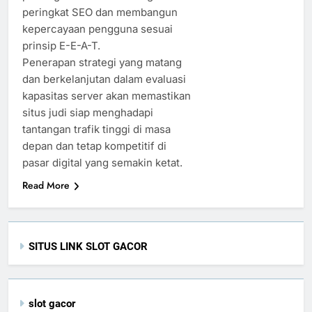
peringkat SEO dan membangun
kepercayaan pengguna sesuai
prinsip E-E-A-T.
Penerapan strategi yang matang
dan berkelanjutan dalam evaluasi
kapasitas server akan memastikan
situs judi siap menghadapi
tantangan trafik tinggi di masa
depan dan tetap kompetitif di
pasar digital yang semakin ketat.
Read More
SITUS LINK SLOT GACOR
slot gacor