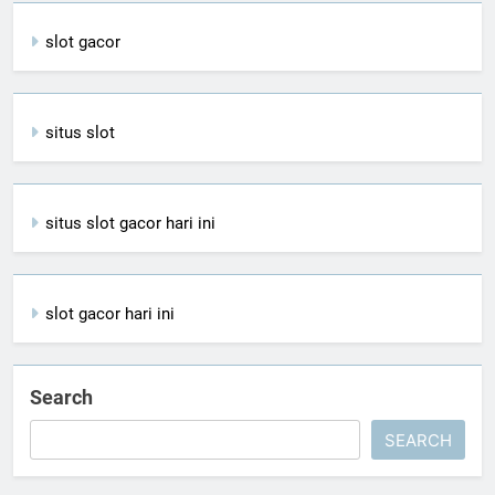
slot gacor
situs slot
situs slot gacor hari ini
slot gacor hari ini
Search
SEARCH