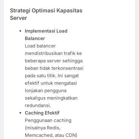
Strategi Optimasi Kapasitas
Server
Implementasi Load
Balancer
Load balancer
mendistribusikan trafik ke
beberapa server sehingga
beban tidak terkonsentrasi
pada satu titik. Ini sangat
efektif untuk mengatasi
lonjakan pengguna
sekaligus meningkatkan
redundansi.
Caching Efektif
Penggunaan caching
(misalnya Redis,
Memcached, atau CDN)