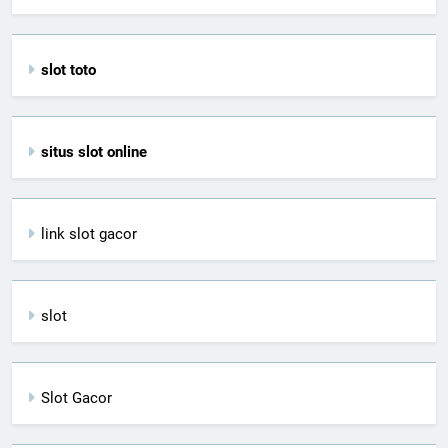
slot toto
situs slot online
link slot gacor
slot
Slot Gacor