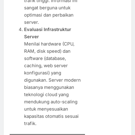
trafik tinggi. Informasi ini
sangat berguna untuk
optimasi dan perbaikan
server.
Evaluasi Infrastruktur
Server
Menilai hardware (CPU,
RAM, disk speed) dan
software (database,
caching, web server
konfigurasi) yang
digunakan. Server modern
biasanya menggunakan
teknologi cloud yang
mendukung auto-scaling
untuk menyesuaikan
kapasitas otomatis sesuai
trafik.