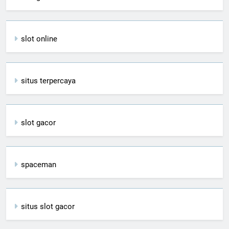
slot online
situs terpercaya
slot gacor
spaceman
situs slot gacor