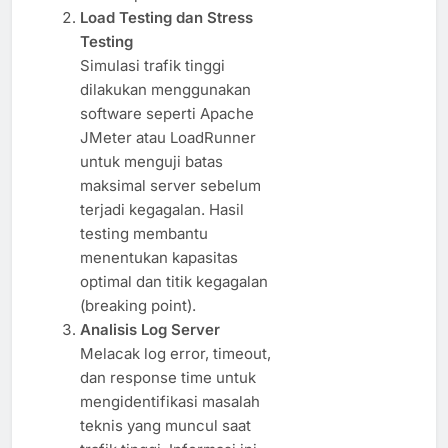
Load Testing dan Stress
Testing
Simulasi trafik tinggi
dilakukan menggunakan
software seperti Apache
JMeter atau LoadRunner
untuk menguji batas
maksimal server sebelum
terjadi kegagalan. Hasil
testing membantu
menentukan kapasitas
optimal dan titik kegagalan
(breaking point).
Analisis Log Server
Melacak log error, timeout,
dan response time untuk
mengidentifikasi masalah
teknis yang muncul saat