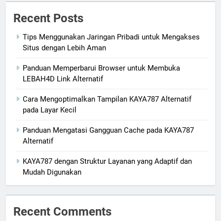
Recent Posts
Tips Menggunakan Jaringan Pribadi untuk Mengakses
Situs dengan Lebih Aman
Panduan Memperbarui Browser untuk Membuka
LEBAH4D Link Alternatif
Cara Mengoptimalkan Tampilan KAYA787 Alternatif
pada Layar Kecil
Panduan Mengatasi Gangguan Cache pada KAYA787
Alternatif
KAYA787 dengan Struktur Layanan yang Adaptif dan
Mudah Digunakan
Recent Comments