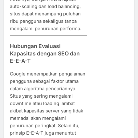
auto-scaling dan load balancing,
situs dapat menampung puluhan
ribu pengguna sekaligus tanpa
mengalami penurunan performa.
Hubungan Evaluasi
Kapasitas dengan SEO dan
E-E-A-T
Google menempatkan pengalaman
pengguna sebagai faktor utama
dalam algoritma pencariannya.
Situs yang sering mengalami
downtime atau loading lambat
akibat kapasitas server yang tidak
memadai akan mengalami
penurunan peringkat. Selain itu,
prinsip E-E-A-T juga menuntut