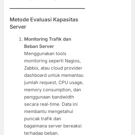
Metode Evaluasi Kapasitas
Server
Monitoring Trafik dan
Beban Server
Menggunakan tools
monitoring seperti Nagios,
Zabbix, atau cloud provider
dashboard untuk memantau
jumlah request, CPU usage,
memory consumption, dan
penggunaan bandwidth
secara real-time. Data ini
membantu mengetahui
puncak trafik dan
bagaimana server bereaksi
terhadap beban.