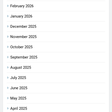
February 2026
January 2026
December 2025
November 2025
October 2025
September 2025
August 2025
July 2025
June 2025
May 2025
April 2025