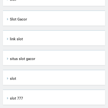
Slot Gacor
link slot
situs slot gacor
slot
slot 777