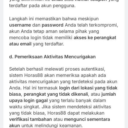
terdaftar pada akun pengguna.
Langkah ini memastikan bahwa meskipun
username
dan
password
Anda telah terkompromi,
akun Anda tetap aman selama pihak yang
mencoba login tidak memiliki
akses ke perangkat
atau email
yang terdaftar.
d.
Pemeriksaan Aktivitas Mencurigakan
Setelah berhasil melewati proses autentikasi,
sistem Horas88 akan memeriksa apakah ada
aktivitas mencurigakan yang terdeteksi pada akun
Anda. Hal ini termasuk
login dari lokasi yang tidak
biasa
,
perangkat yang tidak dikenali
, atau
jumlah
upaya login gagal
yang terlalu banyak dalam
waktu singkat. Jika sistem mendeteksi aktivitas
yang tidak biasa, Horas88 dapat melakukan
verifikasi tambahan
atau
mengunci sementara
akun
untuk melindungi keamanan.