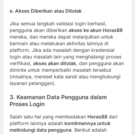
e.
Akses Diberikan atau Ditolak
Jika semua langkah validasi login berhasil,
pengguna akan diberikan
akses ke akun Horas88
mereka, dan mereka dapat melanjutkan untuk
bermain atau melakukan aktivitas lainnya di
platform. Jika ada masalah dengan kredensial
login atau masalah lain yang menghalangi proses
verifikasi,
akses akan ditolak
, dan pengguna akan
diminta untuk memperbaiki masalah tersebut
(misalnya, mereset kata sandi atau menghubungi
layanan pelanggan).
3. Keamanan Data Pengguna dalam
Proses Login
Salah satu hal yang membedakan
Horas88
dari
platform lainnya adalah
komitmennya untuk
melindungi data pengguna
. Berikut adalah