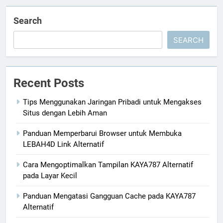
Search
SEARCH
Recent Posts
Tips Menggunakan Jaringan Pribadi untuk Mengakses
Situs dengan Lebih Aman
Panduan Memperbarui Browser untuk Membuka
LEBAH4D Link Alternatif
Cara Mengoptimalkan Tampilan KAYA787 Alternatif
pada Layar Kecil
Panduan Mengatasi Gangguan Cache pada KAYA787
Alternatif