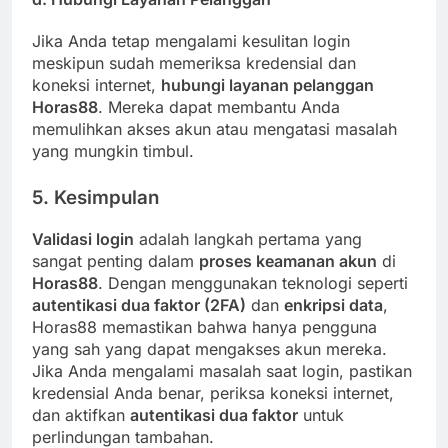
Jika Anda tetap mengalami kesulitan login
meskipun sudah memeriksa kredensial dan
koneksi internet,
hubungi layanan pelanggan
Horas88
. Mereka dapat membantu Anda
memulihkan akses akun atau mengatasi masalah
yang mungkin timbul.
5. Kesimpulan
Validasi login
adalah langkah pertama yang
sangat penting dalam
proses keamanan akun
di
Horas88
. Dengan menggunakan teknologi seperti
autentikasi dua faktor (2FA)
dan
enkripsi data
,
Horas88 memastikan bahwa hanya pengguna
yang sah yang dapat mengakses akun mereka.
Jika Anda mengalami masalah saat login, pastikan
kredensial Anda benar, periksa koneksi internet,
dan aktifkan
autentikasi dua faktor
untuk
perlindungan tambahan.