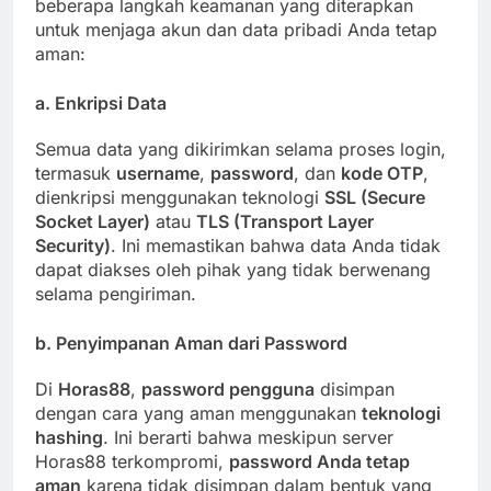
beberapa langkah keamanan yang diterapkan
untuk menjaga akun dan data pribadi Anda tetap
aman:
a.
Enkripsi Data
Semua data yang dikirimkan selama proses login,
termasuk
username
,
password
, dan
kode OTP
,
dienkripsi menggunakan teknologi
SSL (Secure
Socket Layer)
atau
TLS (Transport Layer
Security)
. Ini memastikan bahwa data Anda tidak
dapat diakses oleh pihak yang tidak berwenang
selama pengiriman.
b.
Penyimpanan Aman dari Password
Di
Horas88
,
password pengguna
disimpan
dengan cara yang aman menggunakan
teknologi
hashing
. Ini berarti bahwa meskipun server
Horas88 terkompromi,
password Anda tetap
aman
karena tidak disimpan dalam bentuk yang