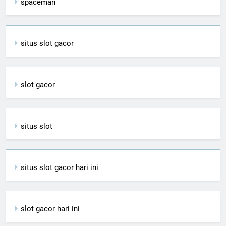
spaceman
situs slot gacor
slot gacor
situs slot
situs slot gacor hari ini
slot gacor hari ini