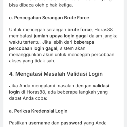
bisa dibaca oleh pihak ketiga.
c.
Pencegahan Serangan Brute Force
Untuk mencegah serangan
brute force
, Horas88
membatasi
jumlah upaya login gagal
dalam jangka
waktu tertentu. Jika lebih dari
beberapa
percobaan login gagal
, sistem akan
menangguhkan akun untuk mencegah percobaan
akses yang tidak sah.
4. Mengatasi Masalah Validasi Login
Jika Anda mengalami masalah dengan
validasi
login
di Horas88, ada beberapa langkah yang
dapat Anda coba:
a.
Periksa Kredensial Login
Pastikan
username
dan
password
yang Anda