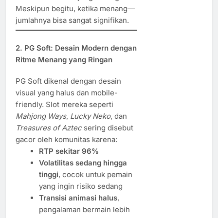
Meskipun begitu, ketika menang—
jumlahnya bisa sangat signifikan.
2.
PG Soft: Desain Modern dengan
Ritme Menang yang Ringan
PG Soft dikenal dengan desain
visual yang halus dan mobile-
friendly. Slot mereka seperti
Mahjong Ways
,
Lucky Neko
, dan
Treasures of Aztec
sering disebut
gacor oleh komunitas karena:
RTP sekitar 96%
Volatilitas sedang hingga
tinggi
, cocok untuk pemain
yang ingin risiko sedang
Transisi animasi halus
,
pengalaman bermain lebih