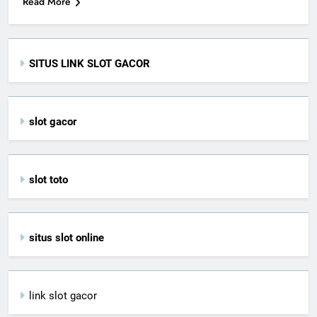
Read More
SITUS LINK SLOT GACOR
slot gacor
slot toto
situs slot online
link slot gacor