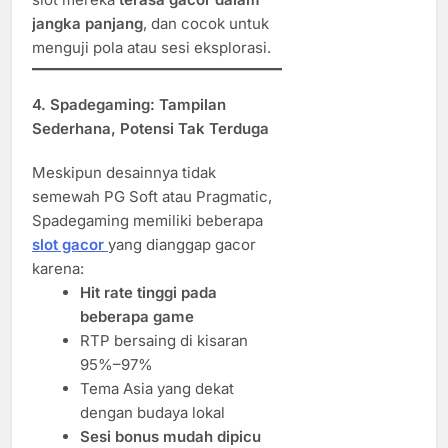
jangka panjang
, dan cocok untuk
menguji pola atau sesi eksplorasi.
4.
Spadegaming: Tampilan
Sederhana, Potensi Tak Terduga
Meskipun desainnya tidak
semewah PG Soft atau Pragmatic,
Spadegaming memiliki beberapa
slot gacor
yang dianggap gacor
karena:
Hit rate tinggi pada
beberapa game
RTP bersaing di kisaran
95%–97%
Tema Asia yang dekat
dengan budaya lokal
Sesi bonus mudah dipicu