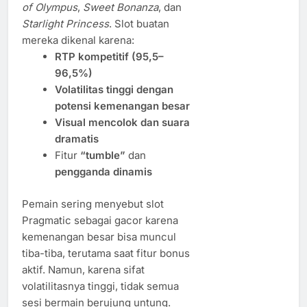
of Olympus
,
Sweet Bonanza
, dan
Starlight Princess
. Slot buatan
mereka dikenal karena:
RTP kompetitif (95,5–
96,5%)
Volatilitas tinggi dengan
potensi kemenangan besar
Visual mencolok dan suara
dramatis
Fitur
“tumble”
dan
pengganda dinamis
Pemain sering menyebut slot
Pragmatic sebagai gacor karena
kemenangan besar bisa muncul
tiba-tiba, terutama saat fitur bonus
aktif. Namun, karena sifat
volatilitasnya tinggi, tidak semua
sesi bermain berujung untung.