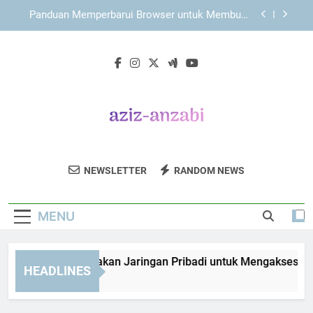
Skip
Panduan Memperbarui Browser untuk Membuka
to
LEBAH4D Link Alternatif
content
Cara Mengoptimalkan Tampilan KAYA787
Alternatif pada Layar Kecil
Panduan Mengatasi Gangguan Cache pada
KAYA787 Alternatif
Tips Menggunakan Jaringan Pribadi untuk
Mengakses Situs dengan Lebih Aman
Panduan Memperbarui Browser untuk Membuka
LEBAH4D Link Alternatif
Aziz Anzabi
Jelajahi Karya Seni Kreatif Dari Aziz Anzabi
Cara Mengoptimalkan Tampilan KAYA787
NEWSLETTER
RANDOM NEWS
Alternatif pada Layar Kecil
Yang Menginspirasi.
Panduan Mengatasi Gangguan Cache pada
KAYA787 Alternatif
MENU
Tips Menggunakan Jaringan Pribadi untuk Mengakses Situ
HEADLINES
2 Weeks Ago