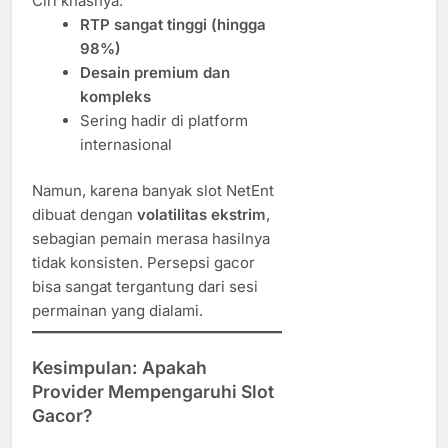
Ciri khasnya:
RTP sangat tinggi (hingga
98%)
Desain premium dan
kompleks
Sering hadir di platform
internasional
Namun, karena banyak slot NetEnt
dibuat dengan
volatilitas ekstrim
,
sebagian pemain merasa hasilnya
tidak konsisten. Persepsi gacor
bisa sangat tergantung dari sesi
permainan yang dialami.
Kesimpulan: Apakah
Provider Mempengaruhi Slot
Gacor?