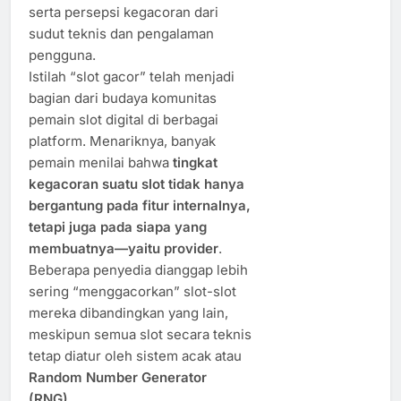
serta persepsi kegacoran dari
sudut teknis dan pengalaman
pengguna.
Istilah “slot gacor” telah menjadi
bagian dari budaya komunitas
pemain slot digital di berbagai
platform. Menariknya, banyak
pemain menilai bahwa
tingkat
kegacoran suatu slot tidak hanya
bergantung pada fitur internalnya,
tetapi juga pada siapa yang
membuatnya—yaitu provider
.
Beberapa penyedia dianggap lebih
sering “menggacorkan” slot-slot
mereka dibandingkan yang lain,
meskipun semua slot secara teknis
tetap diatur oleh sistem acak atau
Random Number Generator
(RNG)
.