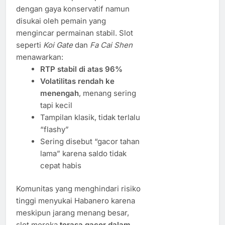
dengan gaya konservatif namun
disukai oleh pemain yang
mengincar permainan stabil. Slot
seperti
Koi Gate
dan
Fa Cai Shen
menawarkan:
RTP stabil di atas 96%
Volatilitas rendah ke
menengah
, menang sering
tapi kecil
Tampilan klasik, tidak terlalu
“flashy”
Sering disebut “gacor tahan
lama” karena saldo tidak
cepat habis
Komunitas yang menghindari risiko
tinggi menyukai Habanero karena
meskipun jarang menang besar,
slot mereka
terasa gacor dalam