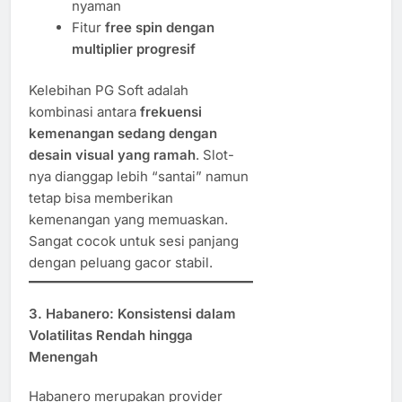
nyaman
Fitur
free spin dengan
multiplier progresif
Kelebihan PG Soft adalah
kombinasi antara
frekuensi
kemenangan sedang dengan
desain visual yang ramah
. Slot-
nya dianggap lebih “santai” namun
tetap bisa memberikan
kemenangan yang memuaskan.
Sangat cocok untuk sesi panjang
dengan peluang gacor stabil.
3.
Habanero: Konsistensi dalam
Volatilitas Rendah hingga
Menengah
Habanero merupakan provider