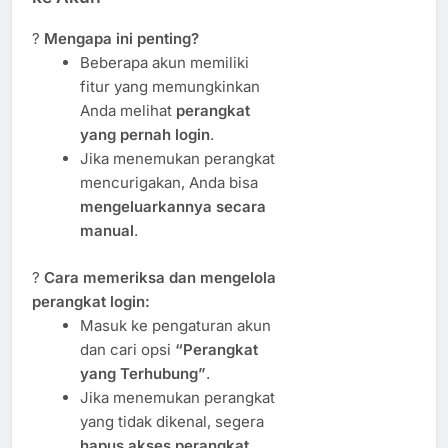
?
Mengapa ini penting?
Beberapa akun memiliki
fitur yang memungkinkan
Anda melihat
perangkat
yang pernah login
.
Jika menemukan perangkat
mencurigakan, Anda bisa
mengeluarkannya secara
manual
.
?
Cara memeriksa dan mengelola
perangkat login:
Masuk ke pengaturan akun
dan cari opsi
“Perangkat
yang Terhubung”
.
Jika menemukan perangkat
yang tidak dikenal, segera
hapus akses perangkat