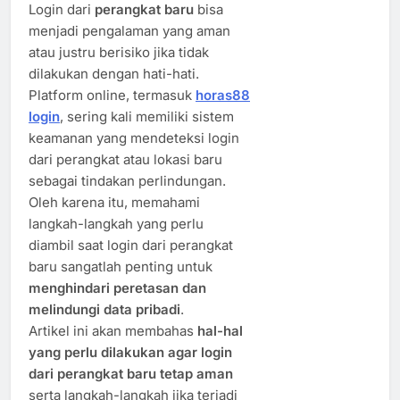
Login dari
perangkat baru
bisa
menjadi pengalaman yang aman
atau justru berisiko jika tidak
dilakukan dengan hati-hati.
Platform online, termasuk
horas88
login
, sering kali memiliki sistem
keamanan yang mendeteksi login
dari perangkat atau lokasi baru
sebagai tindakan perlindungan.
Oleh karena itu, memahami
langkah-langkah yang perlu
diambil saat login dari perangkat
baru sangatlah penting untuk
menghindari peretasan dan
melindungi data pribadi
.
Artikel ini akan membahas
hal-hal
yang perlu dilakukan agar login
dari perangkat baru tetap aman
serta langkah-langkah jika terjadi