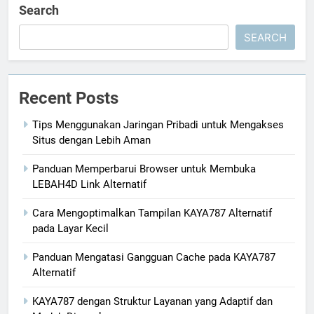
Search
SEARCH
Recent Posts
Tips Menggunakan Jaringan Pribadi untuk Mengakses
Situs dengan Lebih Aman
Panduan Memperbarui Browser untuk Membuka
LEBAH4D Link Alternatif
Cara Mengoptimalkan Tampilan KAYA787 Alternatif
pada Layar Kecil
Panduan Mengatasi Gangguan Cache pada KAYA787
Alternatif
KAYA787 dengan Struktur Layanan yang Adaptif dan