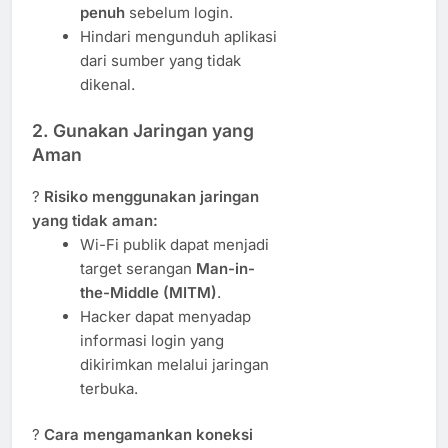
penuh
sebelum login.
Hindari mengunduh aplikasi
dari sumber yang tidak
dikenal.
2. Gunakan Jaringan yang
Aman
?
Risiko menggunakan jaringan
yang tidak aman:
Wi-Fi publik dapat menjadi
target serangan
Man-in-
the-Middle (MITM)
.
Hacker dapat menyadap
informasi login yang
dikirimkan melalui jaringan
terbuka.
?
Cara mengamankan koneksi