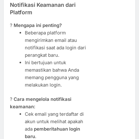
Notifikasi Keamanan dari
Platform
?
Mengapa ini penting?
Beberapa platform
mengirimkan email atau
notifikasi saat ada login dari
perangkat baru.
Ini bertujuan untuk
memastikan bahwa Anda
memang pengguna yang
melakukan login.
?
Cara mengelola notifikasi
keamanan:
Cek email yang terdaftar di
akun untuk melihat apakah
ada
pemberitahuan login
baru
.