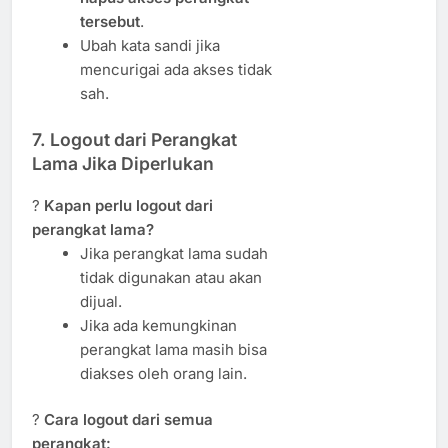
tersebut
.
Ubah kata sandi jika
mencurigai ada akses tidak
sah.
7. Logout dari Perangkat
Lama Jika Diperlukan
?
Kapan perlu logout dari
perangkat lama?
Jika perangkat lama sudah
tidak digunakan atau akan
dijual.
Jika ada kemungkinan
perangkat lama masih bisa
diakses oleh orang lain.
?
Cara logout dari semua
perangkat: