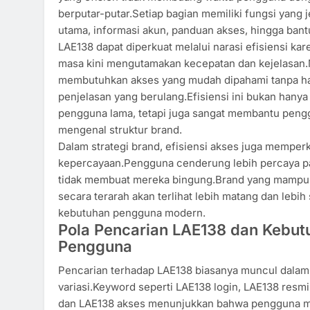
berputar-putar.Setiap bagian memiliki fungsi yang j
utama, informasi akun, panduan akses, hingga ban
LAE138 dapat diperkuat melalui narasi efisiensi kar
masa kini mengutamakan kecepatan dan kejelasan
membutuhkan akses yang mudah dipahami tanpa 
penjelasan yang berulang.Efisiensi ini bukan han
pengguna lama, tetapi juga sangat membantu peng
mengenal struktur brand.
Dalam strategi brand, efisiensi akses juga memper
kepercayaan.Pengguna cenderung lebih percaya p
tidak membuat mereka bingung.Brand yang mamp
secara terarah akan terlihat lebih matang dan lebi
kebutuhan pengguna modern.
Pola Pencarian LAE138 dan Kebut
Pengguna
Pencarian terhadap LAE138 biasanya muncul dala
variasi.Keyword seperti LAE138 login, LAE138 resmi,
dan LAE138 akses menunjukkan bahwa pengguna m