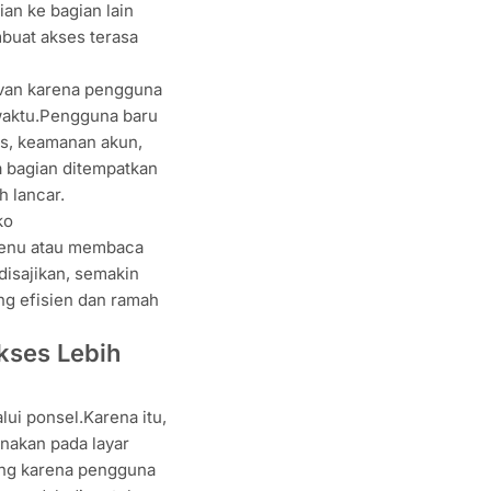
an ke bagian lain
buat akses terasa
evan karena pengguna
aktu.Pengguna baru
s, keamanan akun,
 bagian ditempatkan
h lancar.
ko
menu atau membaca
 disajikan, semakin
ng efisien dan ramah
kses Lebih
ui ponsel.Karena itu,
nakan pada layar
ting karena pengguna