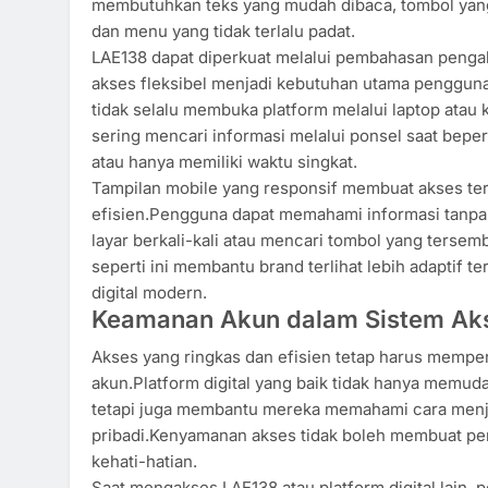
membutuhkan teks yang mudah dibaca, tombol yan
dan menu yang tidak terlalu padat.
LAE138 dapat diperkuat melalui pembahasan penga
akses fleksibel menjadi kebutuhan utama penggun
tidak selalu membuka platform melalui laptop ata
sering mencari informasi melalui ponsel saat beperg
atau hanya memiliki waktu singkat.
Tampilan mobile yang responsif membuat akses ter
efisien.Pengguna dapat memahami informasi tanp
layar berkali-kali atau mencari tombol yang ters
seperti ini membantu brand terlihat lebih adaptif t
digital modern.
Keamanan Akun dalam Sistem Aks
Akses yang ringkas dan efisien tetap harus memp
akun.Platform digital yang baik tidak hanya memu
tetapi juga membantu mereka memahami cara menj
pribadi.Kenyamanan akses tidak boleh membuat p
kehati-hatian.
Saat mengakses LAE138 atau platform digital lain,