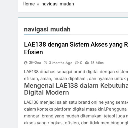
Home
navigasi mudah
navigasi mudah
LAE138 dengan Sistem Akses yang R
Efisien
3fff2ea
3 Months Ago
0
18 Mins
LAE138 dibahas sebagai brand digital dengan siste
efisien, aman, mudah dipahami, dan nyaman untuk
Mengenal LAE138 dalam Kebutuh
Digital Modern
LAE138 menjadi salah satu brand online yang semak
dalam konteks platform digital masa kini.Pengguna
mencari brand yang mudah ditemukan, tetapi juga
akses yang ringkas, efisien, dan tidak membingun