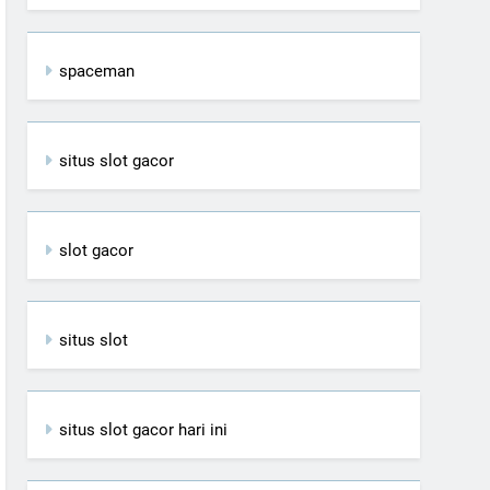
spaceman
situs slot gacor
slot gacor
situs slot
situs slot gacor hari ini