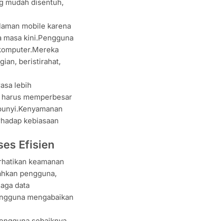
g mudah disentuh,
laman mobile karena
a masa kini.Pengguna
u komputer.Mereka
ian, beristirahat,
asa lebih
a harus memperbesar
embunyi.Kenyamanan
erhadap kebiasaan
es Efisien
erhatikan keamanan
dahkan pengguna,
aga data
engguna mengabaikan
 pengguna sebaiknya