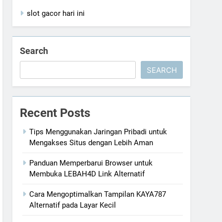
slot gacor hari ini
Search
SEARCH
Recent Posts
Tips Menggunakan Jaringan Pribadi untuk
Mengakses Situs dengan Lebih Aman
Panduan Memperbarui Browser untuk
Membuka LEBAH4D Link Alternatif
Cara Mengoptimalkan Tampilan KAYA787
Alternatif pada Layar Kecil