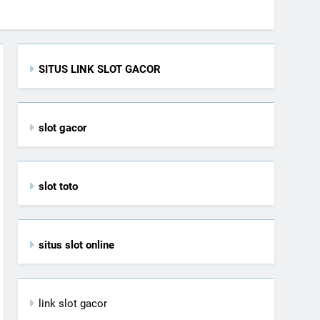
SITUS LINK SLOT GACOR
slot gacor
slot toto
situs slot online
link slot gacor