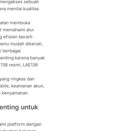
t mengakses sebuah
a menilai kualitas
epatan membuka
at memahami alur
 efisien berarti
menu mudah dikenali,
i berbagai
penting karena banyak
E138 resmi, LAE138
 yang ringkas dan
mobile, keamanan akun,
un kenyamanan
enting untuk
mi platform dengan