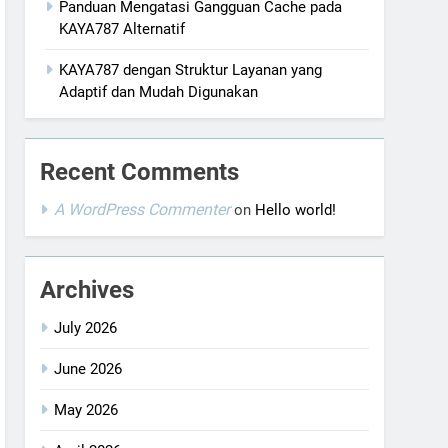
Panduan Mengatasi Gangguan Cache pada
KAYA787 Alternatif
KAYA787 dengan Struktur Layanan yang
Adaptif dan Mudah Digunakan
Recent Comments
A WordPress Commenter
on
Hello world!
Archives
July 2026
June 2026
May 2026