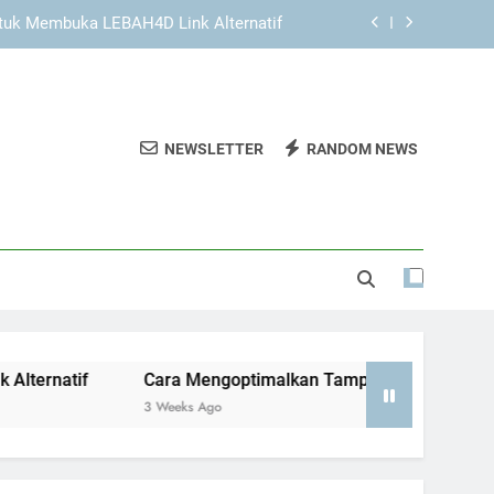
tuk Membuka LEBAH4D Link Alternatif
 KAYA787 Alternatif pada Layar Kecil
gguan Cache pada KAYA787 Alternatif
NEWSLETTER
RANDOM NEWS
uk Mengakses Situs dengan Lebih Aman
tuk Membuka LEBAH4D Link Alternatif
 KAYA787 Alternatif pada Layar Kecil
gguan Cache pada KAYA787 Alternatif
if
Cara Mengoptimalkan Tampilan KAYA787 Alternatif p
3 Weeks Ago