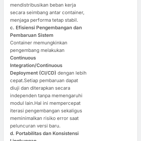
mendistribusikan beban kerja
secara seimbang antar container,
menjaga performa tetap stabil.
c. Efisiensi Pengembangan dan
Pembaruan Sistem
Container memungkinkan
pengembang melakukan
Continuous
Integration/Continuous
Deployment (CI/CD)
dengan lebih
cepat.Setiap pembaruan dapat
diuji dan diterapkan secara
independen tanpa memengaruhi
modul lain.Hal ini mempercepat
iterasi pengembangan sekaligus
meminimalkan risiko error saat
peluncuran versi baru.
d. Portabilitas dan Konsistensi
Lingkungan