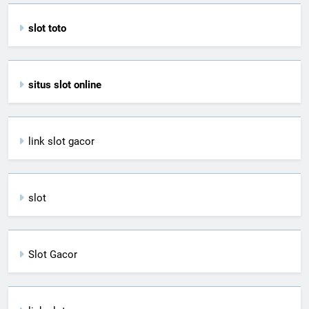
slot toto
situs slot online
link slot gacor
slot
Slot Gacor