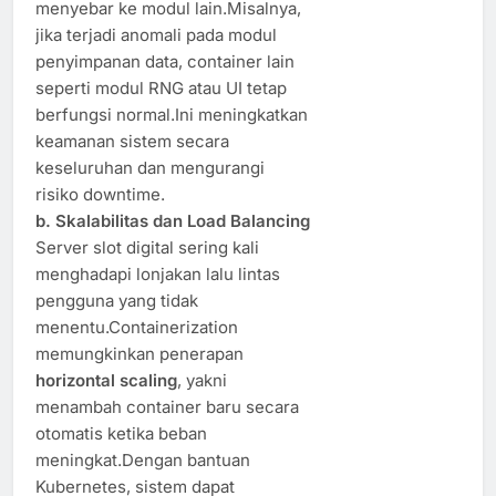
menyebar ke modul lain.Misalnya,
jika terjadi anomali pada modul
penyimpanan data, container lain
seperti modul RNG atau UI tetap
berfungsi normal.Ini meningkatkan
keamanan sistem secara
keseluruhan dan mengurangi
risiko downtime.
b. Skalabilitas dan Load Balancing
Server slot digital sering kali
menghadapi lonjakan lalu lintas
pengguna yang tidak
menentu.Containerization
memungkinkan penerapan
horizontal scaling
, yakni
menambah container baru secara
otomatis ketika beban
meningkat.Dengan bantuan
Kubernetes, sistem dapat