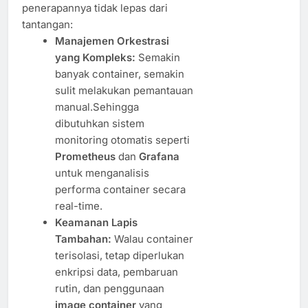
penerapannya tidak lepas dari
tantangan:
Manajemen Orkestrasi
yang Kompleks:
Semakin
banyak container, semakin
sulit melakukan pemantauan
manual.Sehingga
dibutuhkan sistem
monitoring otomatis seperti
Prometheus
dan
Grafana
untuk menganalisis
performa container secara
real-time.
Keamanan Lapis
Tambahan:
Walau container
terisolasi, tetap diperlukan
enkripsi data, pembaruan
rutin, dan penggunaan
image container
yang