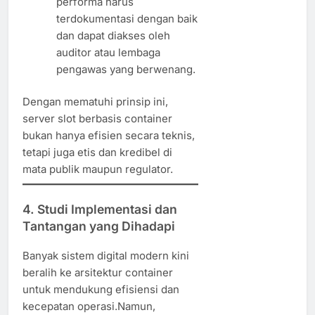
performa harus
terdokumentasi dengan baik
dan dapat diakses oleh
auditor atau lembaga
pengawas yang berwenang.
Dengan mematuhi prinsip ini,
server slot berbasis container
bukan hanya efisien secara teknis,
tetapi juga etis dan kredibel di
mata publik maupun regulator.
4. Studi Implementasi dan
Tantangan yang Dihadapi
Banyak sistem digital modern kini
beralih ke arsitektur container
untuk mendukung efisiensi dan
kecepatan operasi.Namun,