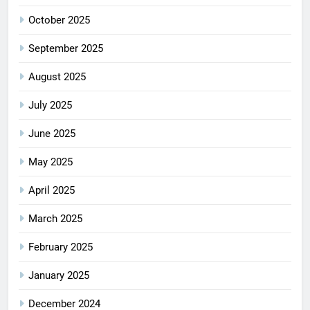
October 2025
September 2025
August 2025
July 2025
June 2025
May 2025
April 2025
March 2025
February 2025
January 2025
December 2024