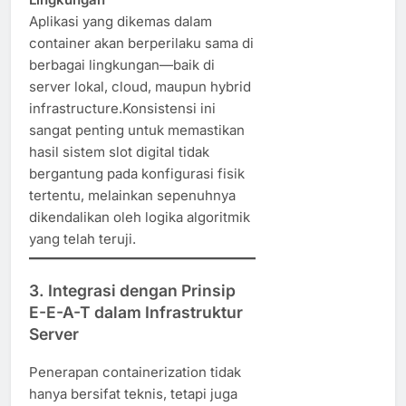
Aplikasi yang dikemas dalam
container akan berperilaku sama di
berbagai lingkungan—baik di
server lokal, cloud, maupun hybrid
infrastructure.Konsistensi ini
sangat penting untuk memastikan
hasil sistem slot digital tidak
bergantung pada konfigurasi fisik
tertentu, melainkan sepenuhnya
dikendalikan oleh logika algoritmik
yang telah teruji.
3. Integrasi dengan Prinsip
E-E-A-T dalam Infrastruktur
Server
Penerapan containerization tidak
hanya bersifat teknis, tetapi juga