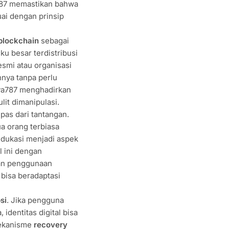
a787 memastikan bahwa
uai dengan prinsip
 blockchain
sebagai
ku besar terdistribusi
esmi atau organisasi
annya tanpa perlu
aya787 menghadirkan
lit dimanipulasi.
pas dari tantangan.
a orang terbiasa
edukasi menjadi aspek
l ini dengan
uan penggunaan
 bisa beradaptasi
si
. Jika pengguna
 identitas digital bisa
mekanisme
recovery