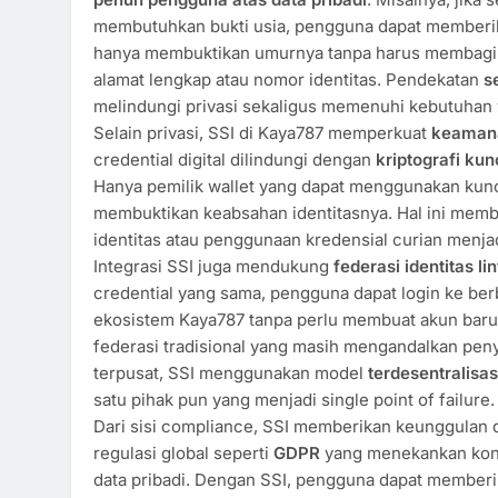
membutuhkan bukti usia, pengguna dapat memberik
hanya membuktikan umurnya tanpa harus membagika
alamat lengkap atau nomor identitas. Pendekatan
s
melindungi privasi sekaligus memenuhi kebutuhan v
Selain privasi, SSI di Kaya787 memperkuat
keamana
credential digital dilindungi dengan
kriptografi kun
Hanya pemilik wallet yang dapat menggunakan kunc
membuktikan keabsahan identitasnya. Hal ini mem
identitas atau penggunaan kredensial curian menjad
Integrasi SSI juga mendukung
federasi identitas li
credential yang sama, pengguna dapat login ke ber
ekosistem Kaya787 tanpa perlu membuat akun bar
federasi tradisional yang masih mengandalkan peny
terpusat, SSI menggunakan model
terdesentralisas
satu pihak pun yang menjadi single point of failure.
Dari sisi compliance, SSI memberikan keunggulan
regulasi global seperti
GDPR
yang menekankan kont
data pribadi. Dengan SSI, pengguna dapat member