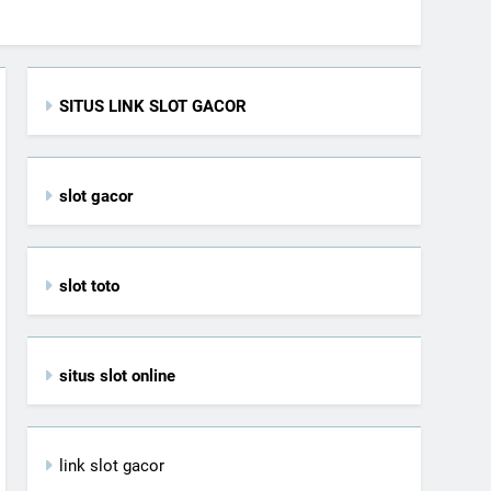
SITUS LINK SLOT GACOR
slot gacor
slot toto
situs slot online
link slot gacor