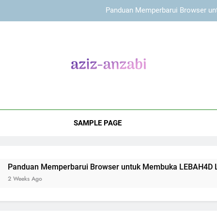
Panduan Memperbarui Browser un
Cara Mengoptimalkan Tampilan
Panduan Mengatasi Gan
Tips Menggunakan Jaringan Pribadi unt
z Anzabi
Panduan Memperbarui Browser un
arya Seni Kreatif Dari Aziz Anzabi Yang Menginspirasi.
Cara Mengoptimalkan Tampilan
SAMPLE PAGE
Panduan Mengatasi Gan
 Memperbarui Browser untuk Membuka LEBAH4D Link Alterna
go