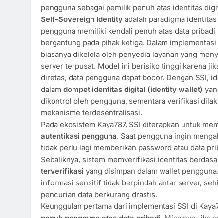
pengguna sebagai pemilik penuh atas identitas digi
Self-Sovereign Identity
adalah paradigma identitas 
pengguna memiliki kendali penuh atas data pribadi
bergantung pada pihak ketiga. Dalam implementasi t
biasanya dikelola oleh penyedia layanan yang menyi
server terpusat. Model ini berisiko tinggi karena ji
diretas, data pengguna dapat bocor. Dengan SSI, iden
dalam
dompet identitas digital (identity wallet)
yan
dikontrol oleh pengguna, sementara verifikasi dila
mekanisme terdesentralisasi.
Pada ekosistem Kaya787, SSI diterapkan untuk me
autentikasi pengguna
. Saat pengguna ingin menga
tidak perlu lagi memberikan password atau data pri
Sebaliknya, sistem memverifikasi identitas berdas
terverifikasi
yang disimpan dalam wallet pengguna.
informasi sensitif tidak berpindah antar server, seh
pencurian data berkurang drastis.
Keunggulan pertama dari implementasi SSI di Kaya
penuh pengguna atas data pribadi
. Misalnya, jika