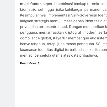
multi-factor
, seperti kombinasi backup terenkripsi 
biometric, sehingga risiko kehilangan permanen dap
Kesimpulannya, implementasi Self-Sovereign Identi
langkah strategis menuju masa depan identitas digi
privat, dan terdesentralisasi. Dengan memberikan 
pengguna, memanfaatkan kriptografi modern, ser
compliance global, Kaya787 membangun ekosistem
hanya tangguh, tetapi juga ramah pengguna. SSI 
keamanan identitas digital terbaik adalah ketika pe
menjadi pengelola utama atas data pribadinya.
Read More