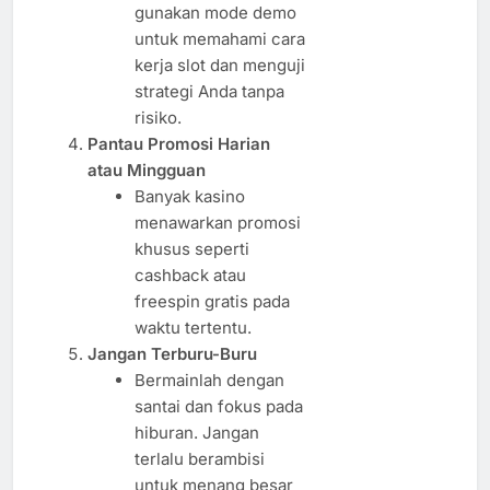
gunakan mode demo
untuk memahami cara
kerja slot dan menguji
strategi Anda tanpa
risiko.
Pantau Promosi Harian
atau Mingguan
Banyak kasino
menawarkan promosi
khusus seperti
cashback atau
freespin gratis pada
waktu tertentu.
Jangan Terburu-Buru
Bermainlah dengan
santai dan fokus pada
hiburan. Jangan
terlalu berambisi
untuk menang besar