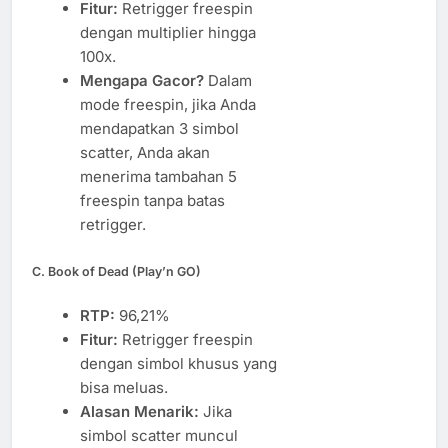
Fitur:
Retrigger freespin
dengan multiplier hingga
100x.
Mengapa Gacor?
Dalam
mode freespin, jika Anda
mendapatkan 3 simbol
scatter, Anda akan
menerima tambahan 5
freespin tanpa batas
retrigger.
C. Book of Dead (Play’n GO)
RTP:
96,21%
Fitur:
Retrigger freespin
dengan simbol khusus yang
bisa meluas.
Alasan Menarik:
Jika
simbol scatter muncul