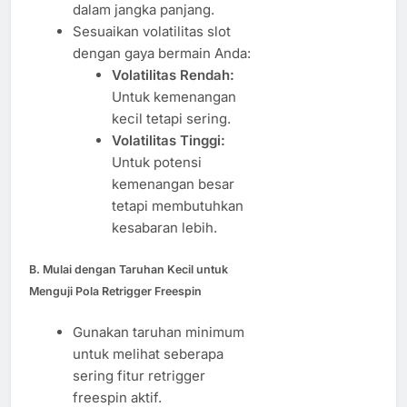
dalam jangka panjang.
Sesuaikan volatilitas slot
dengan gaya bermain Anda:
Volatilitas Rendah:
Untuk kemenangan
kecil tetapi sering.
Volatilitas Tinggi:
Untuk potensi
kemenangan besar
tetapi membutuhkan
kesabaran lebih.
B. Mulai dengan Taruhan Kecil untuk
Menguji Pola Retrigger Freespin
Gunakan taruhan minimum
untuk melihat seberapa
sering fitur retrigger
freespin aktif.