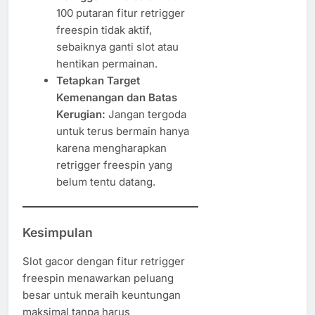
100 putaran fitur retrigger
freespin tidak aktif,
sebaiknya ganti slot atau
hentikan permainan.
Tetapkan Target
Kemenangan dan Batas
Kerugian:
Jangan tergoda
untuk terus bermain hanya
karena mengharapkan
retrigger freespin yang
belum tentu datang.
Kesimpulan
Slot gacor dengan fitur retrigger
freespin menawarkan peluang
besar untuk meraih keuntungan
maksimal tanpa harus