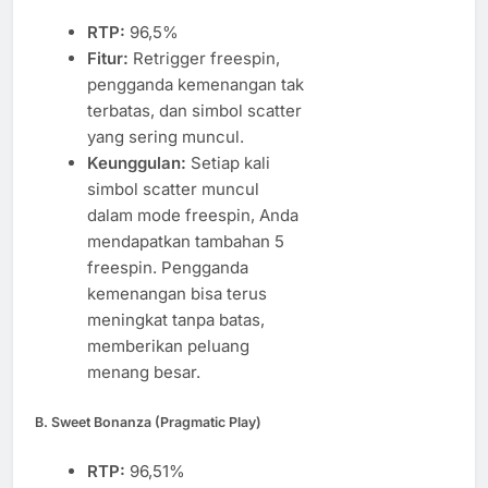
RTP:
96,5%
Fitur:
Retrigger freespin,
pengganda kemenangan tak
terbatas, dan simbol scatter
yang sering muncul.
Keunggulan:
Setiap kali
simbol scatter muncul
dalam mode freespin, Anda
mendapatkan tambahan 5
freespin. Pengganda
kemenangan bisa terus
meningkat tanpa batas,
memberikan peluang
menang besar.
B. Sweet Bonanza (Pragmatic Play)
RTP:
96,51%