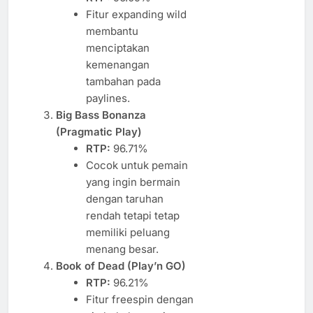
Fitur expanding wild
membantu
menciptakan
kemenangan
tambahan pada
paylines.
Big Bass Bonanza
(Pragmatic Play)
RTP:
96.71%
Cocok untuk pemain
yang ingin bermain
dengan taruhan
rendah tetapi tetap
memiliki peluang
menang besar.
Book of Dead (Play’n GO)
RTP:
96.21%
Fitur freespin dengan