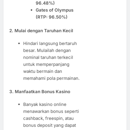
96.48%)
Gates of Olympus
(RTP: 96.50%)
2. Mulai dengan Taruhan Kecil
Hindari langsung bertaruh
besar. Mulailah dengan
nominal taruhan terkecil
untuk memperpanjang
waktu bermain dan
memahami pola permainan.
3. Manfaatkan Bonus Kasino
Banyak kasino online
menawarkan bonus seperti
cashback, freespin, atau
bonus deposit yang dapat