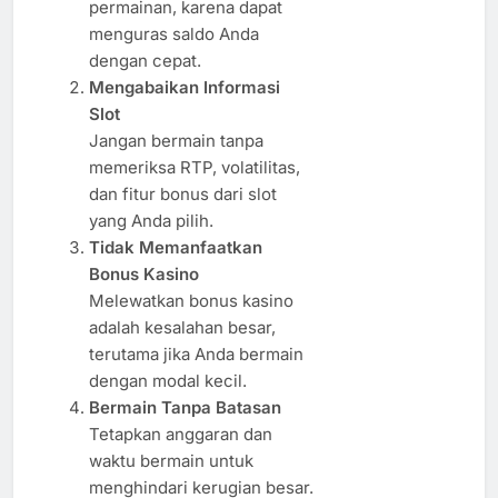
permainan, karena dapat
menguras saldo Anda
dengan cepat.
Mengabaikan Informasi
Slot
Jangan bermain tanpa
memeriksa RTP, volatilitas,
dan fitur bonus dari slot
yang Anda pilih.
Tidak Memanfaatkan
Bonus Kasino
Melewatkan bonus kasino
adalah kesalahan besar,
terutama jika Anda bermain
dengan modal kecil.
Bermain Tanpa Batasan
Tetapkan anggaran dan
waktu bermain untuk
menghindari kerugian besar.