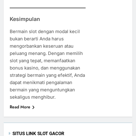
Kesimpulan
Bermain slot dengan modal kecil
bukan berarti Anda harus
mengorbankan keseruan atau
peluang menang. Dengan memilih
slot yang tepat, memanfaatkan
bonus kasino, dan menggunakan
strategi bermain yang efektif, Anda
dapat menikmati pengalaman
bermain yang menguntungkan
sekaligus menghibur.
Read More
SITUS LINK SLOT GACOR