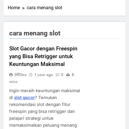
Home
cara menang slot
cara menang slot
Slot Gacor dengan Freespin
yang Bisa Retrigger untuk
Keuntungan Maksimal
3fff2ea
1 year ago
0
8
mins
Ingin meraih keuntungan maksimal
di
slot gacor
? Temukan
rekomendasi slot dengan fitur
freespin yang bisa retrigger dan
pelajari strategi untuk
memaksimalkan peluang menang