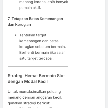
menang karena lebih banyak
pemain aktif.
7. Tetapkan Batas Kemenangan
dan Kerugian
Tentukan target
kemenangan dan batas
kerugian sebelum bermain.
Berhenti bermain jika salah
satu target tercapai.
Strategi Hemat Bermain Slot
dengan Modal Kecil
Untuk memaksimalkan peluang
menang dengan anggaran kecil,
gunakan strategi berikut: