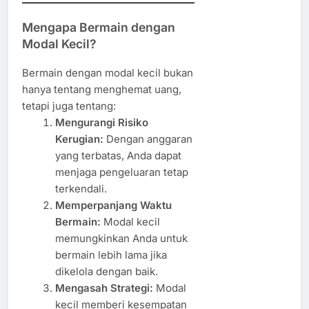
Mengapa Bermain dengan
Modal Kecil?
Bermain dengan modal kecil bukan
hanya tentang menghemat uang,
tetapi juga tentang:
Mengurangi Risiko
Kerugian:
Dengan anggaran
yang terbatas, Anda dapat
menjaga pengeluaran tetap
terkendali.
Memperpanjang Waktu
Bermain:
Modal kecil
memungkinkan Anda untuk
bermain lebih lama jika
dikelola dengan baik.
Mengasah Strategi:
Modal
kecil memberi kesempatan