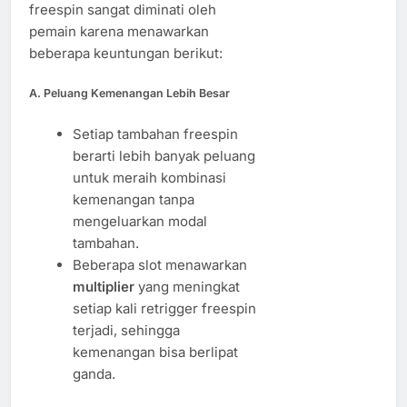
freespin sangat diminati oleh
pemain karena menawarkan
beberapa keuntungan berikut:
A. Peluang Kemenangan Lebih Besar
Setiap tambahan freespin
berarti lebih banyak peluang
untuk meraih kombinasi
kemenangan tanpa
mengeluarkan modal
tambahan.
Beberapa slot menawarkan
multiplier
yang meningkat
setiap kali retrigger freespin
terjadi, sehingga
kemenangan bisa berlipat
ganda.