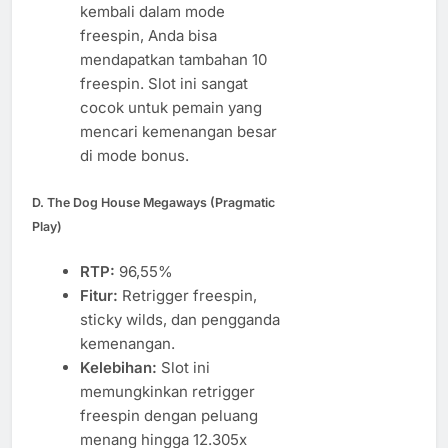
kembali dalam mode
freespin, Anda bisa
mendapatkan tambahan 10
freespin. Slot ini sangat
cocok untuk pemain yang
mencari kemenangan besar
di mode bonus.
D. The Dog House Megaways (Pragmatic
Play)
RTP:
96,55%
Fitur:
Retrigger freespin,
sticky wilds, dan pengganda
kemenangan.
Kelebihan:
Slot ini
memungkinkan retrigger
freespin dengan peluang
menang hingga 12.305x