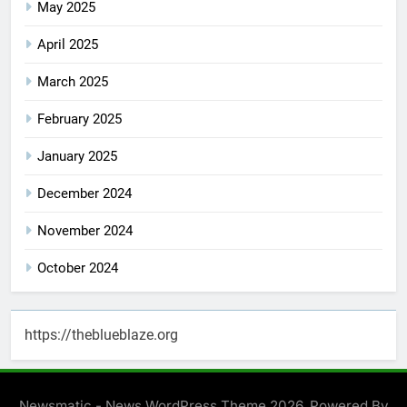
May 2025
April 2025
March 2025
February 2025
January 2025
December 2024
November 2024
October 2024
https://theblueblaze.org
Newsmatic - News WordPress Theme 2026. Powered By