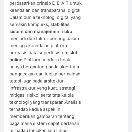
berdasarkan prinsip E-E-A-T untuk
keandalan dan transparansi digital.
Dalam dunia teknologi digital yang
semakin kompleks,
stabilitas
sistem dan manajemen risiko
menjadi dua faktor penting dalam
menjaga keandalan platform
berbasis data seperti sistem
slot
online
.Platform modern tidak
hanya bergantung pada algoritma
pengacakan dan logika permainan,
tetapi juga pada arsitektur
infrastruktur yang kuat, strategi
mitigasi risiko, serta tata kelola
teknologi yang transparan.Analisis
terhadap kedua aspek ini
memberikan gambaran tentang
bagaimana sistem dapat bertahan
terhadap lonjakan lalu lintas,