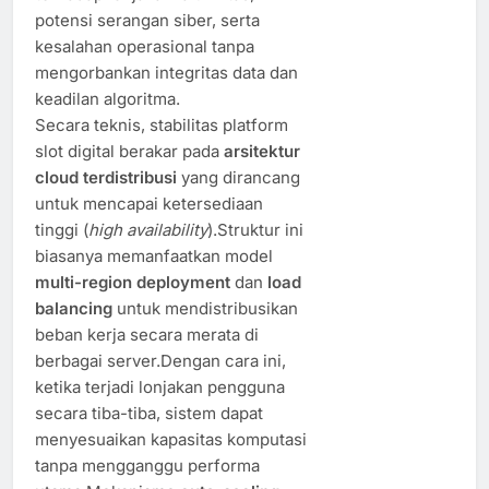
potensi serangan siber, serta
kesalahan operasional tanpa
mengorbankan integritas data dan
keadilan algoritma.
Secara teknis, stabilitas platform
slot digital berakar pada
arsitektur
cloud terdistribusi
yang dirancang
untuk mencapai ketersediaan
tinggi (
high availability
).Struktur ini
biasanya memanfaatkan model
multi-region deployment
dan
load
balancing
untuk mendistribusikan
beban kerja secara merata di
berbagai server.Dengan cara ini,
ketika terjadi lonjakan pengguna
secara tiba-tiba, sistem dapat
menyesuaikan kapasitas komputasi
tanpa mengganggu performa