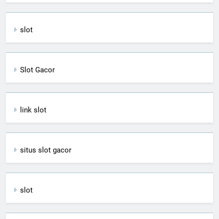
slot
Slot Gacor
link slot
situs slot gacor
slot