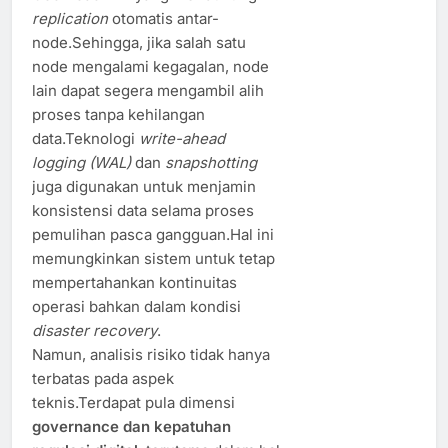
replication
otomatis antar-
node.Sehingga, jika salah satu
node mengalami kegagalan, node
lain dapat segera mengambil alih
proses tanpa kehilangan
data.Teknologi
write-ahead
logging (WAL)
dan
snapshotting
juga digunakan untuk menjamin
konsistensi data selama proses
pemulihan pasca gangguan.Hal ini
memungkinkan sistem untuk tetap
mempertahankan kontinuitas
operasi bahkan dalam kondisi
disaster recovery
.
Namun, analisis risiko tidak hanya
terbatas pada aspek
teknis.Terdapat pula dimensi
governance dan kepatuhan