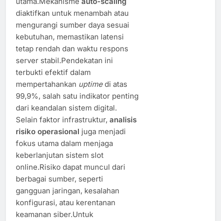
utama.Mekanisme
auto-scaling
diaktifkan untuk menambah atau
mengurangi sumber daya sesuai
kebutuhan, memastikan latensi
tetap rendah dan waktu respons
server stabil.Pendekatan ini
terbukti efektif dalam
mempertahankan
uptime
di atas
99,9%, salah satu indikator penting
dari keandalan sistem digital.
Selain faktor infrastruktur,
analisis
risiko operasional
juga menjadi
fokus utama dalam menjaga
keberlanjutan sistem slot
online.Risiko dapat muncul dari
berbagai sumber, seperti
gangguan jaringan, kesalahan
konfigurasi, atau kerentanan
keamanan siber.Untuk