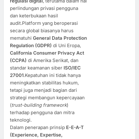
regulasi digital
, terutama dalam hal
perlindungan privasi pengguna
dan keterbukaan hasil
audit.Platform yang beroperasi
secara global biasanya harus
mematuhi
General Data Protection
Regulation (GDPR)
di Uni Eropa,
California Consumer Privacy Act
(CCPA)
di Amerika Serikat, dan
standar keamanan siber
ISO/IEC
27001
.Kepatuhan ini tidak hanya
meningkatkan stabilitas hukum,
tetapi juga menjadi bagian dari
strategi membangun kepercayaan
(
trust-building framework
)
terhadap pengguna dan mitra
teknologi.
Dalam penerapan prinsip
E-E-A-T
(Experience, Expertise,