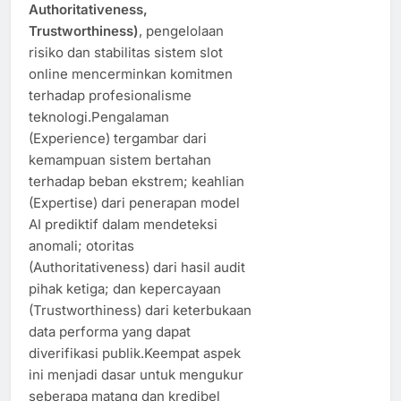
Authoritativeness,
Trustworthiness)
, pengelolaan
risiko dan stabilitas sistem slot
online mencerminkan komitmen
terhadap profesionalisme
teknologi.Pengalaman
(Experience) tergambar dari
kemampuan sistem bertahan
terhadap beban ekstrem; keahlian
(Expertise) dari penerapan model
AI prediktif dalam mendeteksi
anomali; otoritas
(Authoritativeness) dari hasil audit
pihak ketiga; dan kepercayaan
(Trustworthiness) dari keterbukaan
data performa yang dapat
diverifikasi publik.Keempat aspek
ini menjadi dasar untuk mengukur
seberapa matang dan kredibel