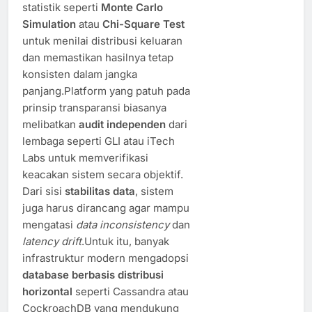
statistik seperti
Monte Carlo
Simulation
atau
Chi-Square Test
untuk menilai distribusi keluaran
dan memastikan hasilnya tetap
konsisten dalam jangka
panjang.Platform yang patuh pada
prinsip transparansi biasanya
melibatkan
audit independen
dari
lembaga seperti GLI atau iTech
Labs untuk memverifikasi
keacakan sistem secara objektif.
Dari sisi
stabilitas data
, sistem
juga harus dirancang agar mampu
mengatasi
data inconsistency
dan
latency drift
.Untuk itu, banyak
infrastruktur modern mengadopsi
database berbasis distribusi
horizontal
seperti Cassandra atau
CockroachDB yang mendukung