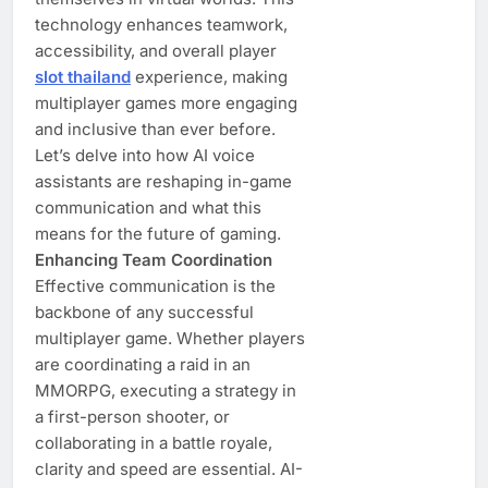
technology enhances teamwork,
accessibility, and overall player
slot thailand
experience, making
multiplayer games more engaging
and inclusive than ever before.
Let’s delve into how AI voice
assistants are reshaping in-game
communication and what this
means for the future of gaming.
Enhancing Team Coordination
Effective communication is the
backbone of any successful
multiplayer game. Whether players
are coordinating a raid in an
MMORPG, executing a strategy in
a first-person shooter, or
collaborating in a battle royale,
clarity and speed are essential. AI-