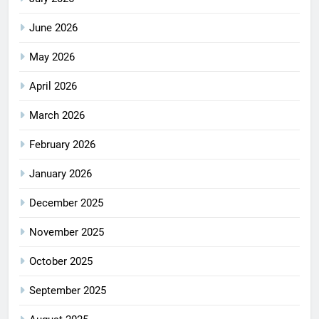
June 2026
May 2026
April 2026
March 2026
February 2026
January 2026
December 2025
November 2025
October 2025
September 2025