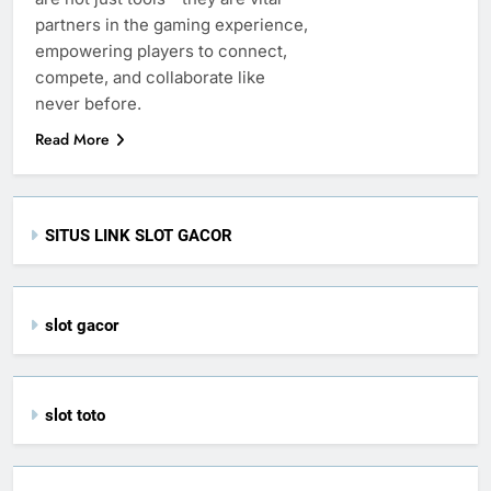
partners in the gaming experience,
empowering players to connect,
compete, and collaborate like
never before.
Read More
SITUS LINK SLOT GACOR
slot gacor
slot toto