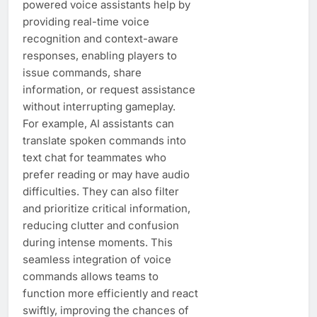
powered voice assistants help by
providing real-time voice
recognition and context-aware
responses, enabling players to
issue commands, share
information, or request assistance
without interrupting gameplay.
For example, AI assistants can
translate spoken commands into
text chat for teammates who
prefer reading or may have audio
difficulties. They can also filter
and prioritize critical information,
reducing clutter and confusion
during intense moments. This
seamless integration of voice
commands allows teams to
function more efficiently and react
swiftly, improving the chances of