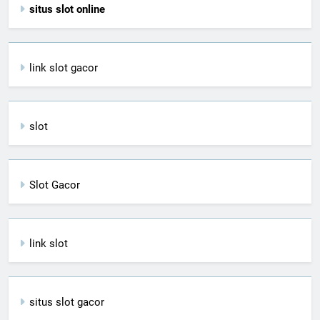
situs slot online
link slot gacor
slot
Slot Gacor
link slot
situs slot gacor