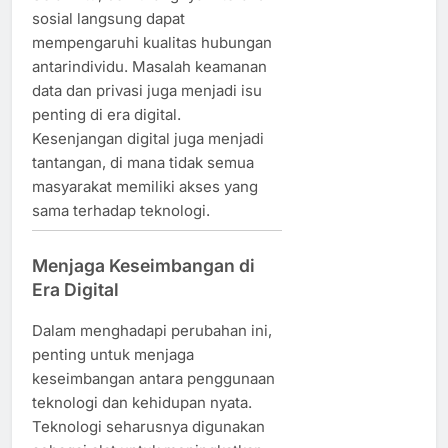
sosial langsung dapat
mempengaruhi kualitas hubungan
antarindividu. Masalah keamanan
data dan privasi juga menjadi isu
penting di era digital.
Kesenjangan digital juga menjadi
tantangan, di mana tidak semua
masyarakat memiliki akses yang
sama terhadap teknologi.
Menjaga Keseimbangan di
Era Digital
Dalam menghadapi perubahan ini,
penting untuk menjaga
keseimbangan antara penggunaan
teknologi dan kehidupan nyata.
Teknologi seharusnya digunakan