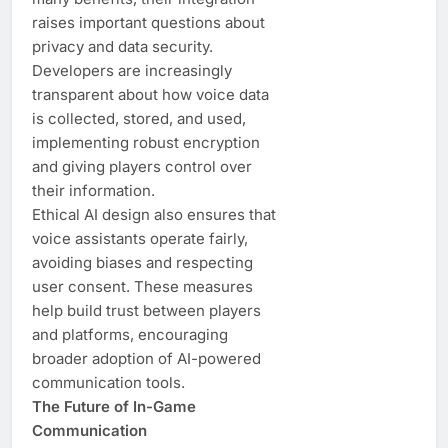
raises important questions about
privacy and data security.
Developers are increasingly
transparent about how voice data
is collected, stored, and used,
implementing robust encryption
and giving players control over
their information.
Ethical AI design also ensures that
voice assistants operate fairly,
avoiding biases and respecting
user consent. These measures
help build trust between players
and platforms, encouraging
broader adoption of AI-powered
communication tools.
The Future of In-Game
Communication