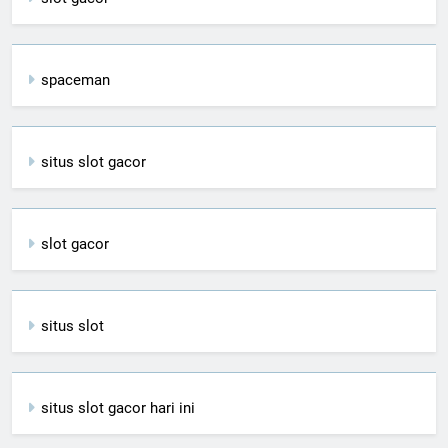
spaceman
situs slot gacor
slot gacor
situs slot
situs slot gacor hari ini