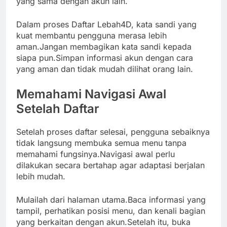
yang sama dengan akun lain.
Dalam proses Daftar Lebah4D, kata sandi yang
kuat membantu pengguna merasa lebih
aman.Jangan membagikan kata sandi kepada
siapa pun.Simpan informasi akun dengan cara
yang aman dan tidak mudah dilihat orang lain.
Memahami Navigasi Awal
Setelah Daftar
Setelah proses daftar selesai, pengguna sebaiknya
tidak langsung membuka semua menu tanpa
memahami fungsinya.Navigasi awal perlu
dilakukan secara bertahap agar adaptasi berjalan
lebih mudah.
Mulailah dari halaman utama.Baca informasi yang
tampil, perhatikan posisi menu, dan kenali bagian
yang berkaitan dengan akun.Setelah itu, buka