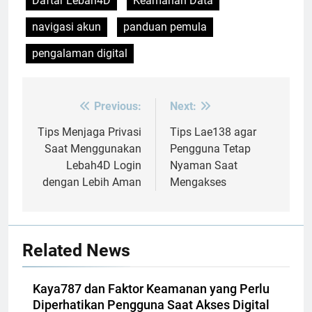
Daftar Lebah4D
Keamanan Data
navigasi akun
panduan pemula
pengalaman digital
Previous:
Next:
Post
navigation
Tips Menjaga Privasi
Tips Lae138 agar
Saat Menggunakan
Pengguna Tetap
Lebah4D Login
Nyaman Saat
dengan Lebih Aman
Mengakses
Related News
Kaya787 dan Faktor Keamanan yang Perlu
Diperhatikan Pengguna Saat Akses Digital