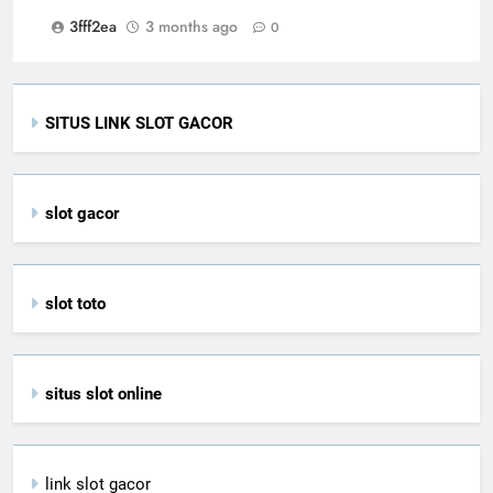
3fff2ea
3 months ago
0
SITUS LINK SLOT GACOR
slot gacor
slot toto
situs slot online
link slot gacor