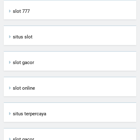
slot 777
situs slot
slot gacor
slot online
situs terpercaya
slot gacor