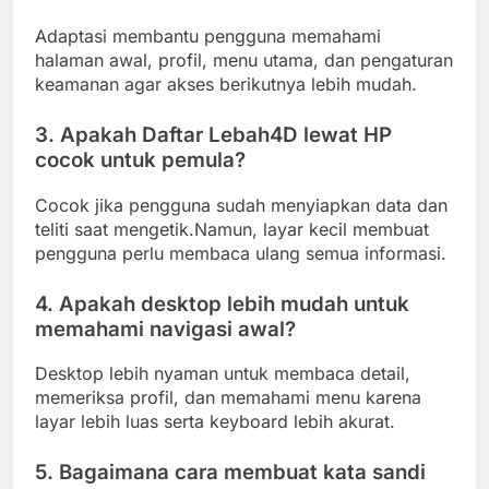
Adaptasi membantu pengguna memahami
halaman awal, profil, menu utama, dan pengaturan
keamanan agar akses berikutnya lebih mudah.
3. Apakah Daftar Lebah4D lewat HP
cocok untuk pemula?
Cocok jika pengguna sudah menyiapkan data dan
teliti saat mengetik.Namun, layar kecil membuat
pengguna perlu membaca ulang semua informasi.
4. Apakah desktop lebih mudah untuk
memahami navigasi awal?
Desktop lebih nyaman untuk membaca detail,
memeriksa profil, dan memahami menu karena
layar lebih luas serta keyboard lebih akurat.
5. Bagaimana cara membuat kata sandi