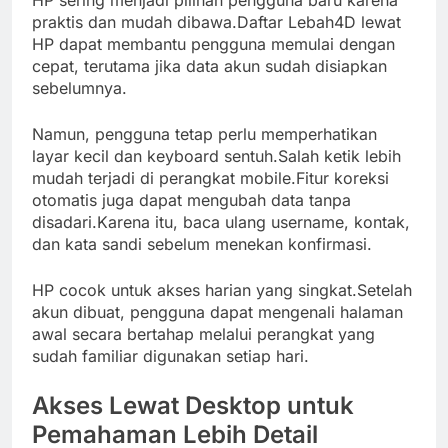
praktis dan mudah dibawa.Daftar Lebah4D lewat
HP dapat membantu pengguna memulai dengan
cepat, terutama jika data akun sudah disiapkan
sebelumnya.
Namun, pengguna tetap perlu memperhatikan
layar kecil dan keyboard sentuh.Salah ketik lebih
mudah terjadi di perangkat mobile.Fitur koreksi
otomatis juga dapat mengubah data tanpa
disadari.Karena itu, baca ulang username, kontak,
dan kata sandi sebelum menekan konfirmasi.
HP cocok untuk akses harian yang singkat.Setelah
akun dibuat, pengguna dapat mengenali halaman
awal secara bertahap melalui perangkat yang
sudah familiar digunakan setiap hari.
Akses Lewat Desktop untuk
Pemahaman Lebih Detail