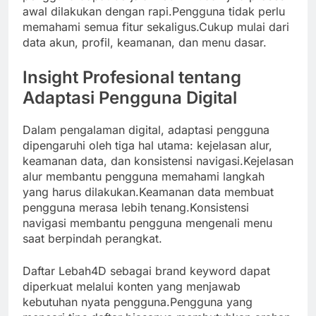
awal dilakukan dengan rapi.Pengguna tidak perlu
memahami semua fitur sekaligus.Cukup mulai dari
data akun, profil, keamanan, dan menu dasar.
Insight Profesional tentang
Adaptasi Pengguna Digital
Dalam pengalaman digital, adaptasi pengguna
dipengaruhi oleh tiga hal utama: kejelasan alur,
keamanan data, dan konsistensi navigasi.Kejelasan
alur membantu pengguna memahami langkah
yang harus dilakukan.Keamanan data membuat
pengguna merasa lebih tenang.Konsistensi
navigasi membantu pengguna mengenali menu
saat berpindah perangkat.
Daftar Lebah4D sebagai brand keyword dapat
diperkuat melalui konten yang menjawab
kebutuhan nyata pengguna.Pengguna yang