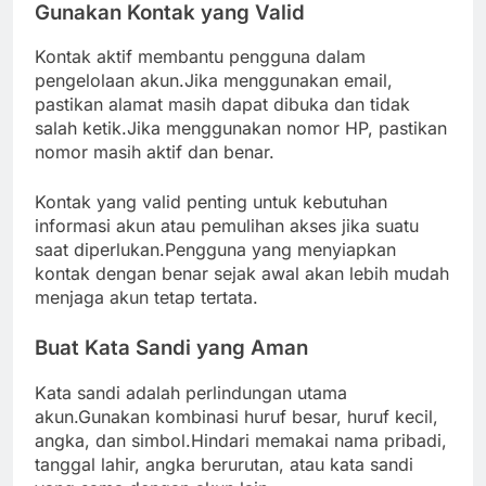
Gunakan Kontak yang Valid
Kontak aktif membantu pengguna dalam
pengelolaan akun.Jika menggunakan email,
pastikan alamat masih dapat dibuka dan tidak
salah ketik.Jika menggunakan nomor HP, pastikan
nomor masih aktif dan benar.
Kontak yang valid penting untuk kebutuhan
informasi akun atau pemulihan akses jika suatu
saat diperlukan.Pengguna yang menyiapkan
kontak dengan benar sejak awal akan lebih mudah
menjaga akun tetap tertata.
Buat Kata Sandi yang Aman
Kata sandi adalah perlindungan utama
akun.Gunakan kombinasi huruf besar, huruf kecil,
angka, dan simbol.Hindari memakai nama pribadi,
tanggal lahir, angka berurutan, atau kata sandi