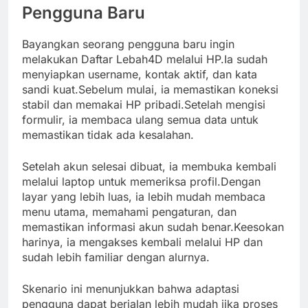
Pengguna Baru
Bayangkan seorang pengguna baru ingin
melakukan Daftar Lebah4D melalui HP.Ia sudah
menyiapkan username, kontak aktif, dan kata
sandi kuat.Sebelum mulai, ia memastikan koneksi
stabil dan memakai HP pribadi.Setelah mengisi
formulir, ia membaca ulang semua data untuk
memastikan tidak ada kesalahan.
Setelah akun selesai dibuat, ia membuka kembali
melalui laptop untuk memeriksa profil.Dengan
layar yang lebih luas, ia lebih mudah membaca
menu utama, memahami pengaturan, dan
memastikan informasi akun sudah benar.Keesokan
harinya, ia mengakses kembali melalui HP dan
sudah lebih familiar dengan alurnya.
Skenario ini menunjukkan bahwa adaptasi
pengguna dapat berjalan lebih mudah jika proses