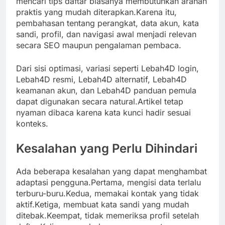
mencari tips daftar biasanya membutuhkan arahan
praktis yang mudah diterapkan.Karena itu,
pembahasan tentang perangkat, data akun, kata
sandi, profil, dan navigasi awal menjadi relevan
secara SEO maupun pengalaman pembaca.
Dari sisi optimasi, variasi seperti Lebah4D login,
Lebah4D resmi, Lebah4D alternatif, Lebah4D
keamanan akun, dan Lebah4D panduan pemula
dapat digunakan secara natural.Artikel tetap
nyaman dibaca karena kata kunci hadir sesuai
konteks.
Kesalahan yang Perlu Dihindari
Ada beberapa kesalahan yang dapat menghambat
adaptasi pengguna.Pertama, mengisi data terlalu
terburu-buru.Kedua, memakai kontak yang tidak
aktif.Ketiga, membuat kata sandi yang mudah
ditebak.Keempat, tidak memeriksa profil setelah