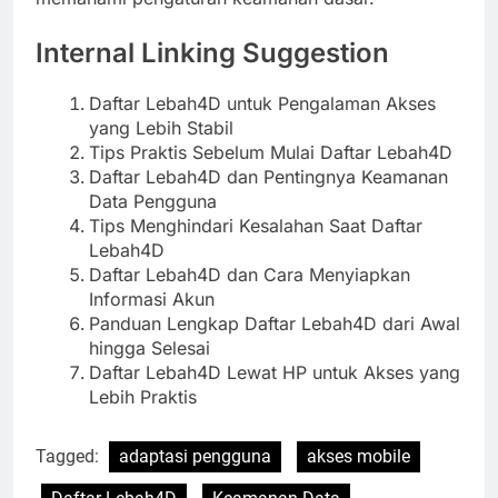
Internal Linking Suggestion
Daftar Lebah4D untuk Pengalaman Akses
yang Lebih Stabil
Tips Praktis Sebelum Mulai Daftar Lebah4D
Daftar Lebah4D dan Pentingnya Keamanan
Data Pengguna
Tips Menghindari Kesalahan Saat Daftar
Lebah4D
Daftar Lebah4D dan Cara Menyiapkan
Informasi Akun
Panduan Lengkap Daftar Lebah4D dari Awal
hingga Selesai
Daftar Lebah4D Lewat HP untuk Akses yang
Lebih Praktis
Tagged:
adaptasi pengguna
akses mobile